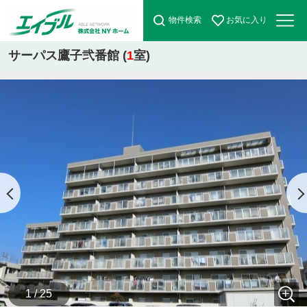
物件検索
お気に入り
サーパス鷹子弐番館 (
1
室)
1 / 25