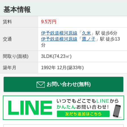
基本情報
賃料
9.5万円
伊予鉄道横河原線
「
久米
」駅 徒歩6分
交通
伊予鉄道横河原線
「
鷹ノ子
」駅 徒歩13
分
間取り(面積)
3LDK(74.23㎡)
築年月
1992年 12月(築33年)
お問い合わせ(無料)