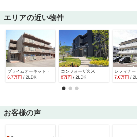
エリアの近い物件
ブライムオーキッド・
コンフォーザ久米
レフィナー
6.7
万
円
/ 2LDK
8
万
円
/ 2LDK
7.6
万
円
/ 2
お客様の声