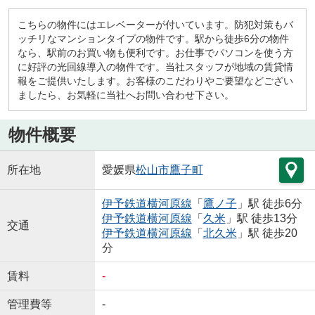
こちらの物件にはエレベーターが付いています。防犯対策もバ
ッチリなマンションタイプの物件です。駅から徒歩6分の物件
なら、駅前のお買い物も便利です。お仕事でパソコンを使う方
に好評の光回線導入の物件です。当社スタッフが地域の賃貸情
報をご提供いたします。お客様のこだわりやご要望などござい
ましたら、お気軽に当社へお問い合わせ下さい。
物件概要
所在地
愛媛県
松山市
鷹子町
伊予鉄道横河原線
「
鷹ノ子
」駅 徒歩6分
伊予鉄道横河原線
「
久米
」駅 徒歩13分
交通
伊予鉄道横河原線
「
北久米
」駅 徒歩20
分
賃料
-
管理費等
-