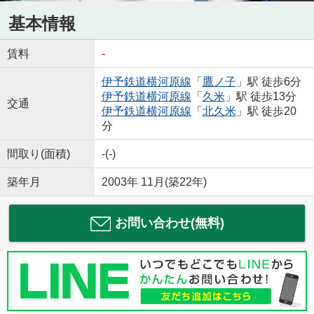
基本情報
賃料
-
伊予鉄道横河原線
「
鷹ノ子
」駅 徒歩6分
伊予鉄道横河原線
「
久米
」駅 徒歩13分
交通
伊予鉄道横河原線
「
北久米
」駅 徒歩20
分
間取り(面積)
-(-)
築年月
2003年 11月(築22年)
お問い合わせ(無料)