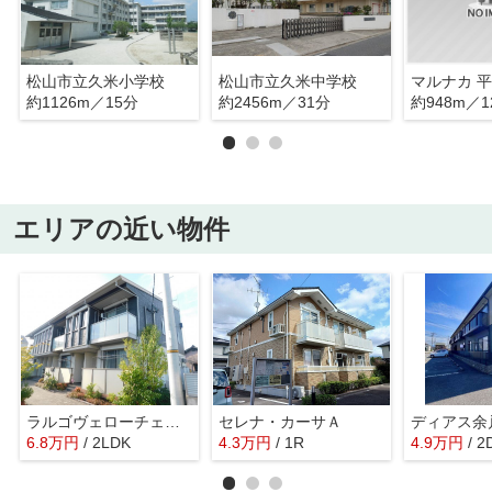
松山市立久米小学校
松山市立久米中学校
マルナカ 
約1126m／15分
約2456m／31分
約948m／1
エリアの近い物件
ラルゴヴェローチェ元町
セレナ・カーサＡ
ディアス余
6.8
万
円
/ 2LDK
4.3
万
円
/ 1R
4.9
万
円
/ 2