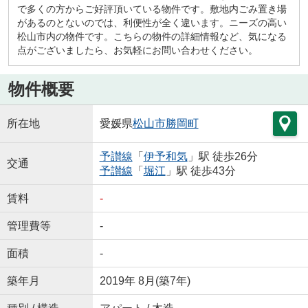
で多くの方からご好評頂いている物件です。敷地内ごみ置き場
があるのとないのでは、利便性が全く違います。ニーズの高い
松山市内の物件です。こちらの物件の詳細情報など、気になる
点がございましたら、お気軽にお問い合わせください。
物件概要
所在地
愛媛県
松山市
勝岡町
予讃線
「
伊予和気
」駅 徒歩26分
交通
予讃線
「
堀江
」駅 徒歩43分
賃料
-
管理費等
-
面積
-
築年月
2019年 8月(築7年)