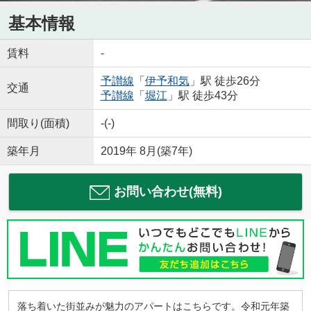
基本情報
賃料
-
予讃線
「
伊予和気
」駅 徒歩26分
交通
予讃線
「
堀江
」駅 徒歩43分
間取り(面積)
-(-)
築年月
2019年 8月(築7年)
お問い合わせ(無料)
落ち着いた街並みが魅力のアパートはこちらです。令和元年築