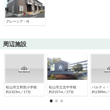
グレーシア・N
周辺施設
松山市立和気小学校
松山市立北中学校
パルティ・
約1323m／17分
約2157m／27分
約1389m／