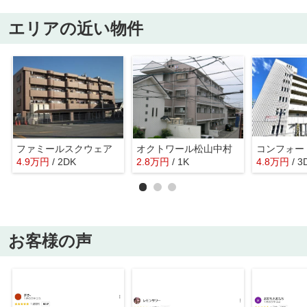
エリアの近い物件
ファミールスクウェア
オクトワール松山中村
コンフォー
4.9
万
円
/ 2DK
2.8
万
円
/ 1K
4.8
万
円
/ 3
お客様の声