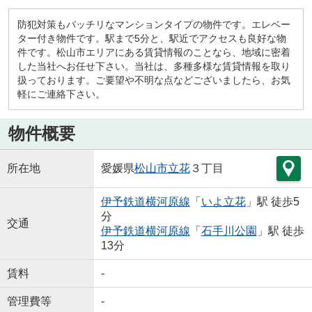
防犯対策もバッチリなマンションタイプの物件です。エレベー
ター付き物件です。駅まで5分と、駅近でアクセスも良好な物
件です。松山市エリアにある賃貸情報のことなら、地域に密着
した当社へお任せ下さい。当社は、多種多様な賃貸情報を取り
扱っております。ご要望や不明な点などございましたら、お気
軽にご連絡下さい。
物件概要
所在地
愛媛県
松山市
立花
３丁目
伊予鉄道横河原線
「
いよ立花
」駅 徒歩5
分
交通
伊予鉄道横河原線
「
石手川公園
」駅 徒歩
13分
賃料
-
管理費等
-