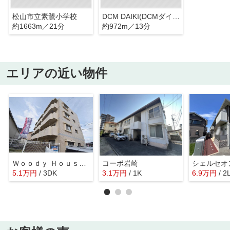
松山市立素鵞小学校
DCM DAIKI(DCMダイキ) 朝生田店
約1663m／21分
約972m／13分
エリアの近い物件
Ｗｏｏｄｙ Ｈｏｕｓｅ・
コーポ岩崎
シェルセオ
5.1
万
円
/ 3DK
3.1
万
円
/ 1K
6.9
万
円
/ 2