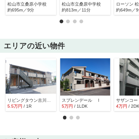
松山市立桑原小学校
松山市立桑原中学校
約695m／9分
約813m／11分
約649m／
エリアの近い物件
リビングタウン古川北弐番館B
スプレンデール Ⅰ
サザンコー
5.5
万
円
/ 1R
5
万
円
/ 1LDK
4
万
円
/ 2D