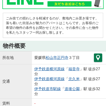
ごみ捨ての煩わしさを軽減するのが、敷地内ごみ置き場です。
落ち着いた街並みが魅力のアパートはこちらです。お客様のご
希望の物件の条件をお聞かせください。その条件に合った物件
を私たちスタッフ一同お探し致します。
物件概要
所在地
愛媛県
松山市
正円寺
３丁目
伊予鉄道横河原線
「
福音寺
」駅 徒歩27
分
伊予鉄道横河原線
「
北久米
」駅 徒歩27
交通
分
伊予鉄道市駅線
「
道後公園
」駅 徒歩32
分
賃料
-