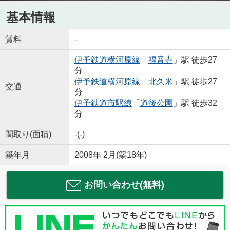
基本情報
賃料
-
伊予鉄道横河原線
「
福音寺
」駅 徒歩27
分
伊予鉄道横河原線
「
北久米
」駅 徒歩27
交通
分
伊予鉄道市駅線
「
道後公園
」駅 徒歩32
分
間取り(面積)
-(-)
築年月
2008年 2月(築18年)
お問い合わせ(無料)