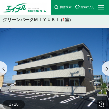
物件検索
お気に入り
グリーンパークＭＩＹＵＫＩ (
1
室)
1 / 26