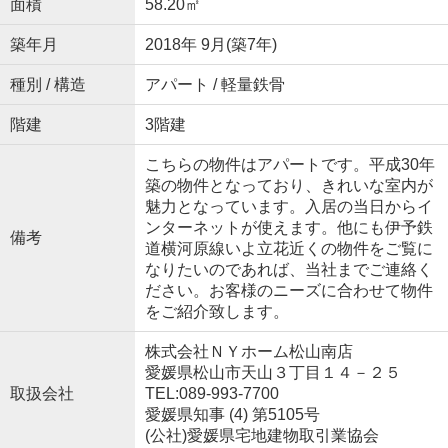
面積
58.20㎡
築年月
2018年 9月(築7年)
種別 / 構造
アパート / 軽量鉄骨
階建
3階建
こちらの物件はアパートです。平成30年
築の物件となっており、きれいな室内が
魅力となっています。入居の当日からイ
ンターネットが使えます。他にも伊予鉄
備考
道横河原線いよ立花近くの物件をご覧に
なりたいのであれば、当社までご連絡く
ださい。お客様のニーズに合わせて物件
をご紹介致します。
株式会社ＮＹホーム松山南店
愛媛県松山市天山３丁目１４－２５
取扱会社
TEL:089-993-7700
愛媛県知事 (4) 第5105号
(公社)愛媛県宅地建物取引業協会