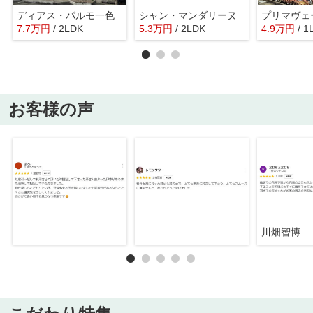
ディアス・パルモ一色
シャン・マンダリーヌ
7.7
万
円
/ 2LDK
5.3
万
円
/ 2LDK
4.9
万
円
/ 1
お客様の声
川畑智博