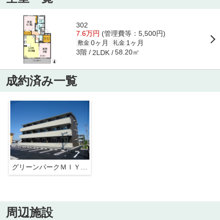
302
7.6万円
(管理費等：5,500円)
0ヶ月
1ヶ月
敷金
礼金
3階
58.20㎡
2LDK
成約済み一覧
グリーンパークＭＩＹＵＫＩ
周辺施設