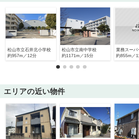
松山市立石井北小学校
松山市立南中学校
約957m／12分
約1171m／15分
約855m／1
エリアの近い物件