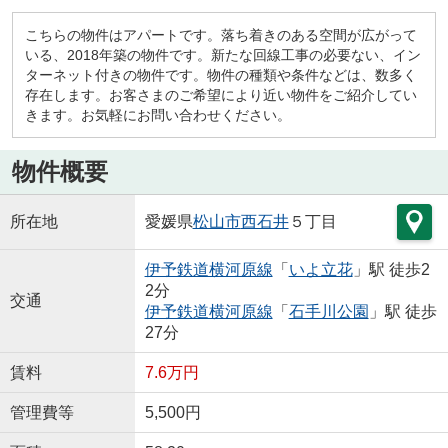
こちらの物件はアパートです。落ち着きのある空間が広がって
いる、2018年築の物件です。新たな回線工事の必要ない、イン
ターネット付きの物件です。物件の種類や条件などは、数多く
存在します。お客さまのご希望により近い物件をご紹介してい
きます。お気軽にお問い合わせください。
物件概要
所在地
愛媛県
松山市
西石井
５丁目
伊予鉄道横河原線
「
いよ立花
」駅 徒歩2
2分
交通
伊予鉄道横河原線
「
石手川公園
」駅 徒歩
27分
賃料
7.6万円
管理費等
5,500円