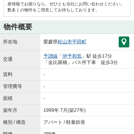
産情報でお困りなら、ぜひとも当社にお問い合わせください。
数多くの物件をご用意してお待ちしております。
物件概要
所在地
愛媛県
松山市
平田町
予讃線
「
伊予和気
」駅 徒歩17分
交通
「金比羅橋」バス停下車 徒歩3分
賃料
-
管理費等
-
面積
-
築年月
1999年 7月(築27年)
種別 / 構造
アパート / 軽量鉄骨