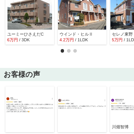
ユーミーひさえだC
ウインド・ヒルⅡ
セレノ東野
6
万
円
/ 3DK
4.2
万
円
/ 1LDK
5
万
円
/ 1L
お客様の声
川畑智博