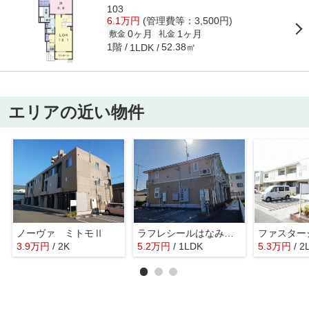
103
6.1万円
(管理費等：3,500円)
0ヶ月
1ヶ月
敷金
礼金
1階
52.38㎡
1LDK
エリアの近い物件
ノーヴァ ミトモⅡ
ラフレシールはなみずき
ファスター
3.9
万
円
/ 2K
5.2
万
円
/ 1LDK
5.3
万
円
/ 2