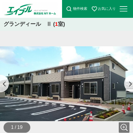
物件検索
お気に入り
グランディール Ⅱ (
1
室)
1 / 19