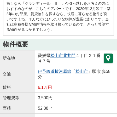
探しなら「グランディール Ⅱ」。今引っ越しをお考えの方に
おすすめなのが、こちらのアパートです。2020年12月竣工・築
5年のお部屋。賃貸物件を探すなら、快適に暮らせる物件が良
いですよね。そんな方にぴったりな物件が豊富にあります。当
社は多種多様な物件情報を取り扱っているので、きっと希望す
る物件が見つかるでしょう。
物件概要
愛媛県
松山市
北井門
４丁目２１番
所在地
４７号
伊予鉄道横河原線
「
松山市
」駅 徒歩58
交通
分
賃料
6.1万円
管理費等
3,500円
面積
52.38㎡