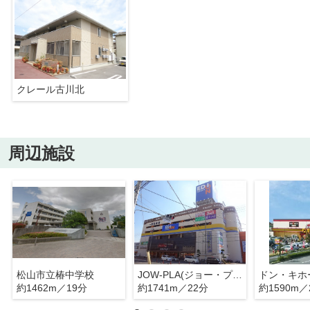
クレール古川北
周辺施設
松山市立椿中学校
JOW-PLA(ジョー・プラ)
ドン・キホ
約1462m／19分
約1741m／22分
約1590m／