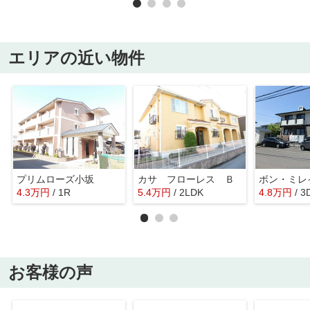
エリアの近い物件
プリムローズ小坂
カサ フローレス Ｂ
ボン・ミレ
4.3
万
円
/ 1R
5.4
万
円
/ 2LDK
4.8
万
円
/ 3
お客様の声