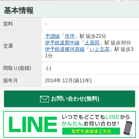
基本情報
賃料
-
予讃線
「
市坪
」駅 徒歩22分
伊予鉄道郡中線
「
土居田
」駅 徒歩30分
交通
伊予鉄道横河原線
「
いよ立花
」駅 徒歩3
1分
間取り(面積)
-(-)
築年月
2014年 12月(築11年)
お問い合わせ(無料)