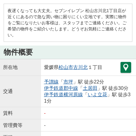
夜遅くなっても大丈夫。セブンイレブン 松山古川北1丁目店が
近くにあるので急な買い物に困りにくい立地です。実際に物件
をご覧になりたいお客様は、スタッフまでご連絡ください。ご
希望の物件をご紹介いたします。どうぞお気軽にご連絡くださ
い。
物件概要
所在地
愛媛県
松山市
古川北
１丁目
予讃線
「
市坪
」駅 徒歩22分
伊予鉄道郡中線
「
土居田
」駅 徒歩30分
交通
伊予鉄道横河原線
「
いよ立花
」駅 徒歩3
1分
賃料
-
管理費等
-