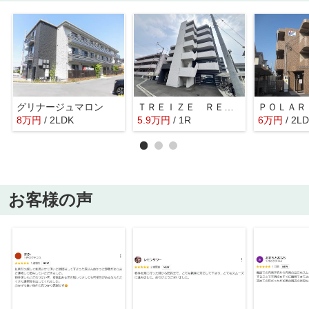
グリナージュマロン
ＴＲＥＩＺＥ ＲＥＵＮＩＯＮ
ＰＯＬＡＲ
8
万
円
/ 2LDK
5.9
万
円
/ 1R
6
万
円
/ 2L
お客様の声