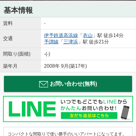
基本情報
賃料
-
伊予鉄道高浜線
「
衣山
」駅 徒歩14分
交通
予讃線
「
三津浜
」駅 徒歩21分
間取り(面積)
-(-)
築年月
2008年 9月(築17年)
お問い合わせ(無料)
コンパクトな間取りで使い勝手のいいアパートになってます。