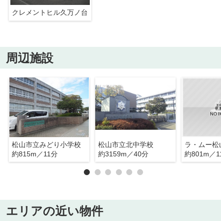
クレメントヒル久万ノ台
周辺施設
松山市立みどり小学校
松山市立北中学校
ラ・ムー松
約815m／11分
約3159m／40分
約801m／1
エリアの近い物件