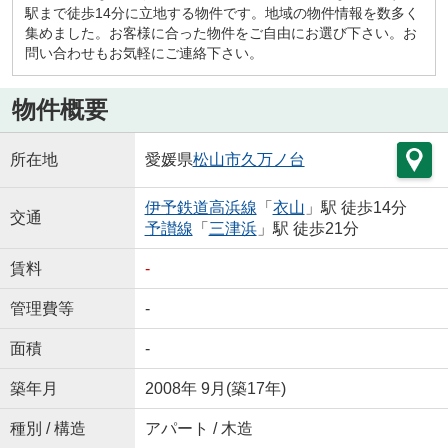
駅まで徒歩14分に立地する物件です。地域の物件情報を数多く
集めました。お客様に合った物件をご自由にお選び下さい。お
問い合わせもお気軽にご連絡下さい。
物件概要
所在地
愛媛県
松山市
久万ノ台
伊予鉄道高浜線
「
衣山
」駅 徒歩14分
交通
予讃線
「
三津浜
」駅 徒歩21分
賃料
-
管理費等
-
面積
-
築年月
2008年 9月(築17年)
種別 / 構造
アパート / 木造