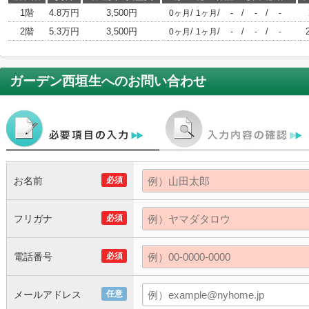
1階
4.8万円
3,500円
/
/
/
/
0ヶ月
1ヶ月
-
-
-
2階
5.3万円
3,500円
/
/
/
/
0ヶ月
1ヶ月
-
-
-
ガーデン西垣生
へのお問い合わせ
お名前
必須
フリガナ
必須
電話番号
必須
メールアドレス
任意