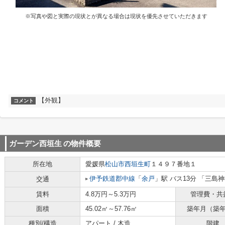
※写真や図と実際の現状とが異なる場合は現状を優先させていただきます
【外観】
コメント
ガーデン西垣生
の物件概要
所在地
愛媛県
松山市
西垣生町
１４９７番地１
伊予鉄道郡中線
「
余戸
」駅 バス13分 「三島
交通
賃料
4.8万円～5.3万円
管理費・共
面積
45.02㎡～57.76㎡
築年月（築
種別/構造
アパート / 木造
階建