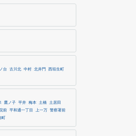
ノ台
古川北
中村
北井門
西垣生町
米
鷹ノ子
平井
梅本
土橋
土居田
院前
平和通一丁目
上一万
警察署前
南町