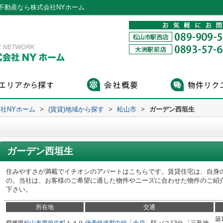
不動産なら株式会社NYホーム
社NYホーム
>
(賃貸)地域から探す
>
松山市
>
ガーデン西垣生
ガーデン西垣生
住みやすさが満載でイチオシのアパートはこちらです。賃貸住宅は、自身
の。当社は、お客様のご希望に適した物件やニーズに合わせた物件のご紹
下さい。
所在地
交通
築