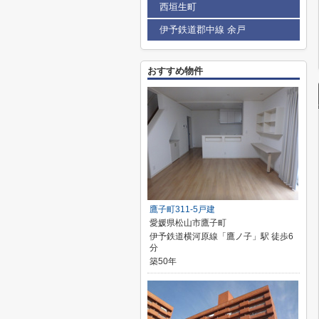
西垣生町
伊予鉄道郡中線 余戸
おすすめ物件
鷹子町311-5戸建
愛媛県松山市鷹子町
伊予鉄道横河原線「鷹ノ子」駅 徒歩6
分
築50年