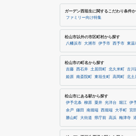
ガーデン西垣生に関するこだわり条件か
ファミリー向け特集
松山市以外の市区町村から探す
八幡浜市
大洲市
伊予市
西予市
東温
松山市の町名から探す
吉藤
西石井
土居田町
北久米町
古川
姫原
南斎院町
東垣生町
高岡町
北土
松山市にある駅から探す
伊予北条
柳原
粟井
光洋台
堀江
伊
余戸
鎌田
南堀端
西堀端
大手町
宮
勝山町
大街道
県庁前
高浜
梅津寺