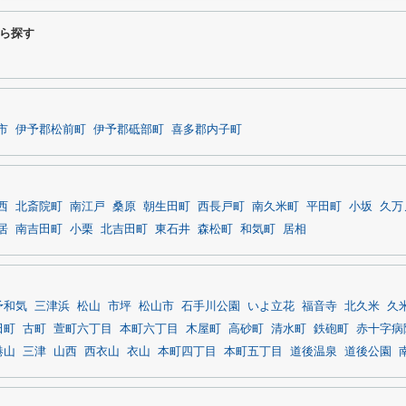
ら探す
市
伊予郡松前町
伊予郡砥部町
喜多郡内子町
西
北斎院町
南江戸
桑原
朝生田町
西長戸町
南久米町
平田町
小坂
久万
居
南吉田町
小栗
北吉田町
東石井
森松町
和気町
居相
予和気
三津浜
松山
市坪
松山市
石手川公園
いよ立花
福音寺
北久米
久
田町
古町
萱町六丁目
本町六丁目
木屋町
高砂町
清水町
鉄砲町
赤十字病
港山
三津
山西
西衣山
衣山
本町四丁目
本町五丁目
道後温泉
道後公園