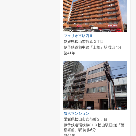
フェリオ市駅西Ⅱ
愛媛県松山市竹原２丁目
伊予鉄道郡中線「土橋」駅 徒歩4分
築41年
瓢六マンション
愛媛県松山市喜与町２丁目
伊予鉄道環状線(ＪＲ松山駅経由)「警
察署前」駅 徒歩6分
築62年