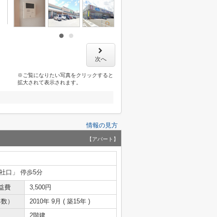
次へ
※ご覧になりたい写真をクリックすると
拡大されて表示されます。
情報の見方
【アパート】
神社口」 停歩5分
益費
3,500円
年数）
2010年 9月 ( 築15年 )
2階建