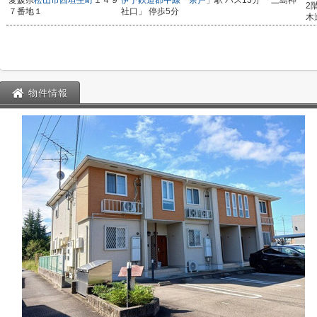
愛媛県
松山市
西垣生町
１４９
伊予鉄道郡中線
「
余戸
」駅 バス13分 「三島神
2
７番地１
社口」 停歩5分
木
物件情報