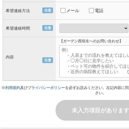
メール
電話
希望連絡方法
任意
希望連絡時間
任意
【ガーデン西垣生へのお問い合わせ】
内容
任意
※
利用規約
及び
プライバシーポリシー
を必ずお読みください。左記内容に同
さい。
未入力項目がありま