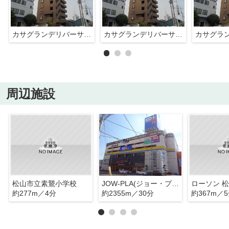
カサグランデリバーサイドⅡ・
カサグランデリバーサイドⅡ・
周辺施設
松山市立素鵞小学校
JOW-PLA(ジョー・プラ)
ローソン 
約277m／4分
約2355m／30分
約367m／