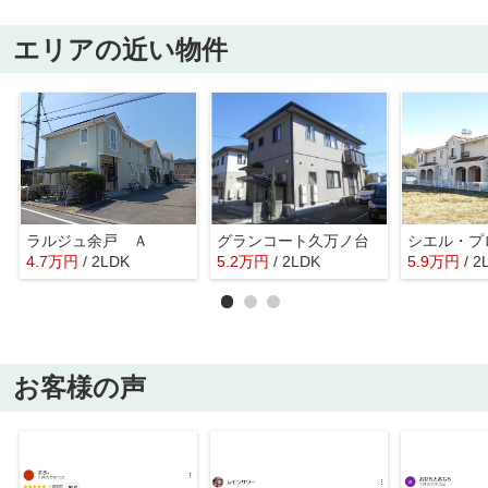
エリアの近い物件
ラルジュ余戸 Ａ
グランコート久万ノ台
シエル・プ
4.7
万
円
/ 2LDK
5.2
万
円
/ 2LDK
5.9
万
円
/ 2
お客様の声