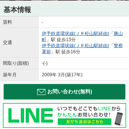
基本情報
賃料
-
伊予鉄道環状線(ＪＲ松山駅経由)
「
勝山
町
」駅 徒歩13分
交通
伊予鉄道環状線(ＪＲ松山駅経由)
「
警察
署前
」駅 徒歩16分
間取り(面積)
-(-)
築年月
2009年 3月(築17年)
お問い合わせ(無料)