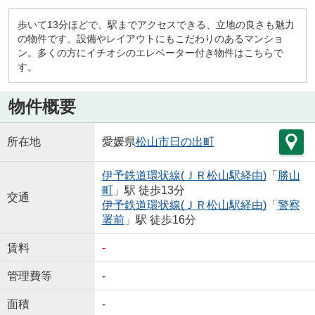
歩いて13分ほどで、駅までアクセスできる、立地の良さも魅力
の物件です。設備やレイアウトにもこだわりのあるマンショ
ン。多くの方にイチオシのエレベーター付き物件はこちらで
す。
物件概要
所在地
愛媛県
松山市
日の出町
伊予鉄道環状線(ＪＲ松山駅経由)
「
勝山
町
」駅 徒歩13分
交通
伊予鉄道環状線(ＪＲ松山駅経由)
「
警察
署前
」駅 徒歩16分
賃料
-
管理費等
-
面積
-