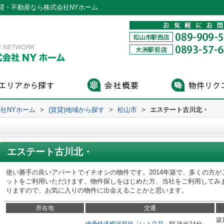
貸・不動産なら株式会社NYホーム
社NYホーム
>
(賃貸)地域から探す
>
松山市
>
エステート古川北・
エステート古川北・
使い勝手の良いアパートでイチオシの物件です。2014年築で、多くの方
ットをご利用いただけます。物件探しをはじめた方、当社をご利用してみ
りますので、お気に入りの物件に出会えることかと思います。
所在地
交通
築