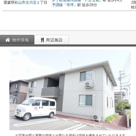
伊予鉄道横河原線
「
いよ立花
」駅 徒歩24分
愛媛県
松山市
古川北
１丁目
2
予讃線
「
市坪
」駅 徒歩28分
軽
物件情報
周辺施設
※写真や図と実際の現状とが異なる場合は現状を優先させていただきます