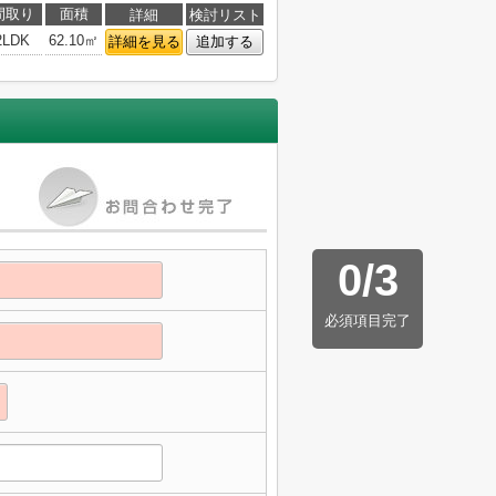
間取り
面積
詳細
検討リスト
2LDK
62.10㎡
詳細を見る
追加する
0
/
3
必須項目完了