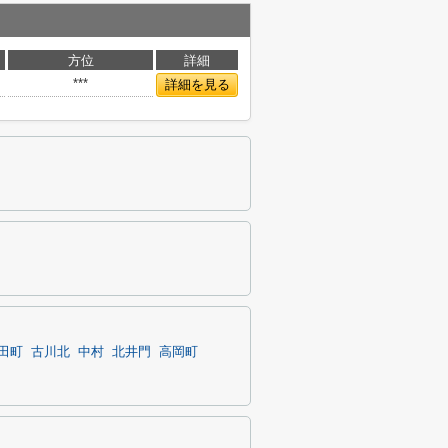
方位
詳細
***
詳細を見る
田町
古川北
中村
北井門
高岡町