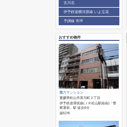
古川北
伊予鉄道横河原線 いよ立花
予讃線 市坪
おすすめ物件
瓢六マンション
愛媛県松山市喜与町２丁目
伊予鉄道環状線(ＪＲ松山駅経由)「警
察署前」駅 徒歩6分
築62年