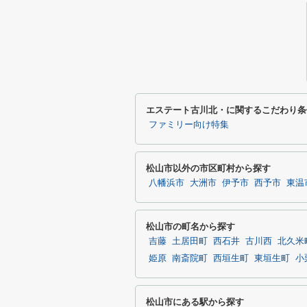
エステート古川北・に関するこだわり条
ファミリー向け特集
松山市以外の市区町村から探す
八幡浜市
大洲市
伊予市
西予市
東温
松山市の町名から探す
吉藤
土居田町
西石井
古川西
北久米
姫原
南斎院町
西垣生町
東垣生町
小
松山市にある駅から探す