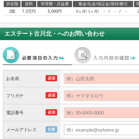
所在階
賃料
管理費・共益費
敷金/礼金/保証金/償却/敷引
1階
7.3万円
5,000円
/
/
/
/
0ヶ月
1ヶ月
-
-
-
エステート古川北・
へのお問い合わせ
お名前
必須
フリガナ
必須
電話番号
必須
メールアドレス
任意