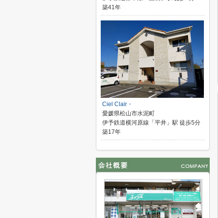
築41年
Ciel Clair・
愛媛県松山市水泥町
伊予鉄道横河原線「平井」駅 徒歩5分
築17年