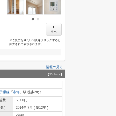
次へ
※ご覧になりたい写真をクリックすると
拡大されて表示されます。
情報の見方
【アパート】
予讃線
「
市坪
」駅 徒歩28分
益費
5,000円
年数）
2014年 7月 ( 築12年 )
2階建