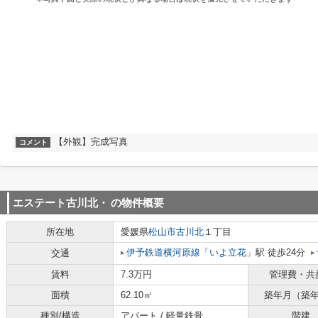
【外観】完成写真
コメント
エステート古川北・
の物件概要
所在地
愛媛県
松山市
古川北
１丁目
伊予鉄道横河原線
「
いよ立花
」駅 徒歩24分
交通
賃料
7.3万円
管理費・共
面積
62.10㎡
築年月（築
種別/構造
アパート / 軽量鉄骨
階建