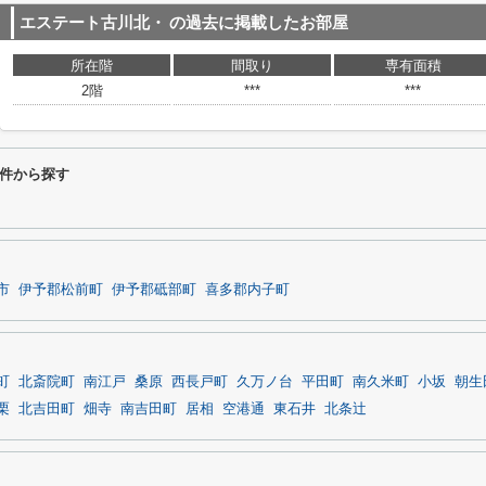
エステート古川北・
の過去に掲載したお部屋
所在階
間取り
専有面積
2階
***
***
件から探す
市
伊予郡松前町
伊予郡砥部町
喜多郡内子町
町
北斎院町
南江戸
桑原
西長戸町
久万ノ台
平田町
南久米町
小坂
朝生
栗
北吉田町
畑寺
南吉田町
居相
空港通
東石井
北条辻