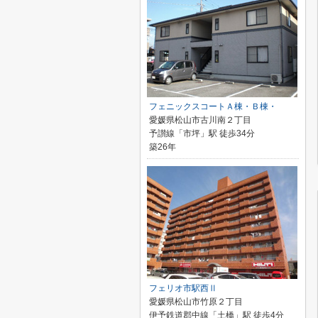
フェニックスコートＡ棟・Ｂ棟・
愛媛県松山市古川南２丁目
予讃線「市坪」駅 徒歩34分
築26年
フェリオ市駅西Ⅱ
愛媛県松山市竹原２丁目
伊予鉄道郡中線「土橋」駅 徒歩4分