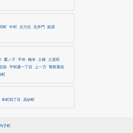
田町
中村
古川北
北井門
姫原
米
鷹ノ子
平井
梅本
土橋
土居田
院前
平和通一丁目
上一万
警察署前
南町
本町四丁目
高砂町
内子町