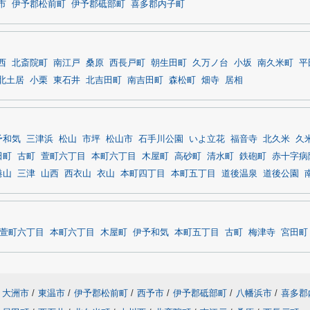
市
伊予郡松前町
伊予郡砥部町
喜多郡内子町
西
北斎院町
南江戸
桑原
西長戸町
朝生田町
久万ノ台
小坂
南久米町
平
北土居
小栗
東石井
北吉田町
南吉田町
森松町
畑寺
居相
予和気
三津浜
松山
市坪
松山市
石手川公園
いよ立花
福音寺
北久米
久
田町
古町
萱町六丁目
本町六丁目
木屋町
高砂町
清水町
鉄砲町
赤十字病
港山
三津
山西
西衣山
衣山
本町四丁目
本町五丁目
道後温泉
道後公園
萱町六丁目
本町六丁目
木屋町
伊予和気
本町五丁目
古町
梅津寺
宮田町
大洲市
/
東温市
/
伊予郡松前町
/
西予市
/
伊予郡砥部町
/
八幡浜市
/
喜多郡