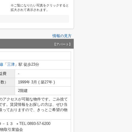
※ご覧になりたい写真をクリックすると
拡大されて表示されます。
情報の見方
【アパート】
線
「
三津
」駅 徒歩23分
益費
-
年数）
1999年 3月 ( 築27年 )
2階建
へのアクセスが可能な物件です。ごみ捨て
です。賃貸情報をお探しの方は、ぜひ当
扱っておりますので、きっとご希望の物
９－１３
TEL:0893-57-6200
建物取引業協会