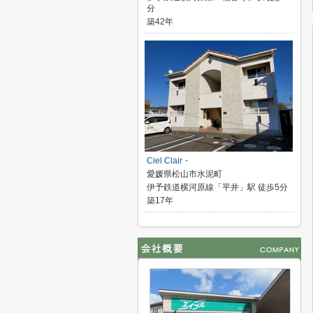
分
築42年
Ciel Clair・
愛媛県松山市水泥町
伊予鉄道横河原線「平井」駅 徒歩5分
築17年