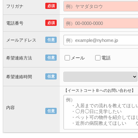
フリガナ
必須
電話番号
必須
メールアドレス
任意
メール
電話
希望連絡方法
任意
希望連絡時間
任意
【イーストコートＢへのお問い合わせ】
内容
任意