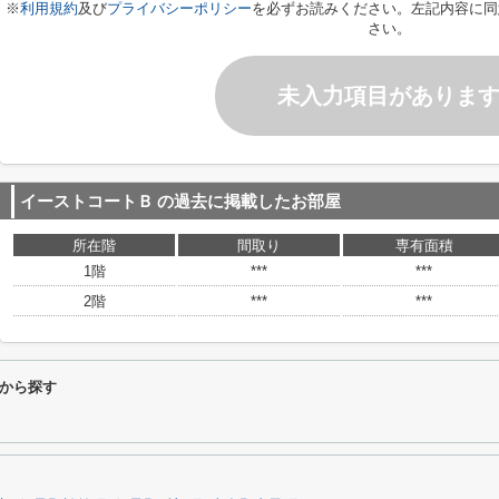
※
利用規約
及び
プライバシーポリシー
を必ずお読みください。左記内容に同
さい。
未入力項目がありま
イーストコートＢ
の過去に掲載したお部屋
所在階
間取り
専有面積
1階
***
***
2階
***
***
から探す