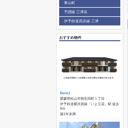
東山町
予讃線 三津浜
伊予鉄道高浜線 三津
おすすめ物件
Bene2
愛媛県松山市朝生田町１丁目
伊予鉄道横河原線「いよ立花」駅 徒歩
9分
築1年未満