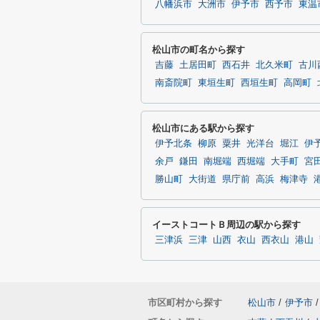
八幡浜市
大洲市
伊予市
西予市
東温
松山市の町名から探す
吉藤
土居田町
西石井
北久米町
古川
南斎院町
東垣生町
西垣生町
高岡町
松山市にある駅から探す
伊予北条
柳原
粟井
光洋台
堀江
伊
余戸
鎌田
南堀端
西堀端
大手町
宮
勝山町
大街道
県庁前
高浜
梅津寺
イーストコートＢ周辺の駅から探す
三津浜
三津
山西
衣山
西衣山
港山
市区町村から探す
松山市
/
伊予市
/