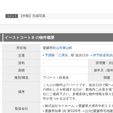
【外観】完成写真
コメント
イーストコートＢ
の物件概要
所在地
愛媛県
松山市
東山町
予讃線
「
三津浜
」駅 徒歩11分
伊予鉄道高浜
交通
賃料
-
管理費・共
面積
-
築年月（築
種別/構造
アパート / 鉄骨造
階建
こちらの物件はアパートです。徒歩11分で駅
の煩わしさを軽減するのが、敷地内ごみ置き場
備考
社にご連絡下さい。多種多様な物件情報を取り
件が見つかるはずです。
株式会社ＮＹホーム
愛媛県大洲市中村２２
取扱会社
愛媛県知事 (4) 第5105号
(公社)愛媛県宅地