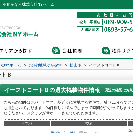
・不動産なら株式会社NYホーム
社NYホーム
>
(賃貸)地域から探す
>
松山市
>
イーストコートＢ
ートＢ
イーストコートＢ
の過去掲載物件情報
現況の確認はお気
こちらの物件はアパートです。駅近くに立地する物件で、徒歩11分程でア
も用意されております。物件探しに悩んでしまって時間が掛かってしまう
せください。スタッフがサポートさせていただきます。
所在地
交通
築