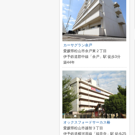
カーサグラン余戸
愛媛県松山市余戸東２丁目
伊予鉄道郡中線「余戸」駅 徒歩3分
築44年
オックスフォードサーカス椿
愛媛県松山市越智３丁目
伊予鉄道横河原線「福音寺」駅 徒歩25