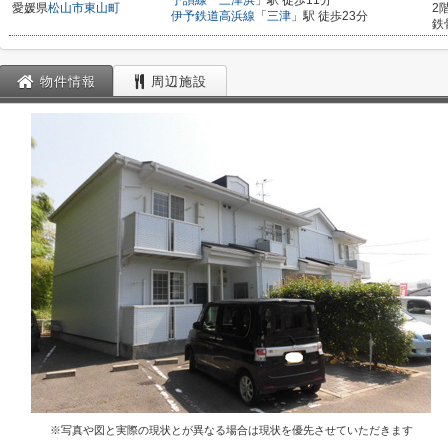
予讃線
「
三津浜
」駅 徒歩11分
愛媛県
松山市
東山町
2
伊予鉄道高浜線
「
三津
」駅 徒歩23分
鉄
物件情報
周辺施設
※写真や図と実際の現状とが異なる場合は現状を優先させていただきます