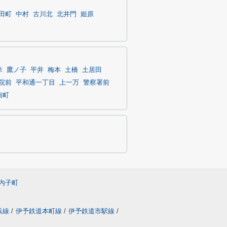
田町
中村
古川北
北井門
姫原
米
鷹ノ子
平井
梅本
土橋
土居田
院前
平和通一丁目
上一万
警察署前
南町
内子町
浜線
/
伊予鉄道本町線
/
伊予鉄道市駅線
/