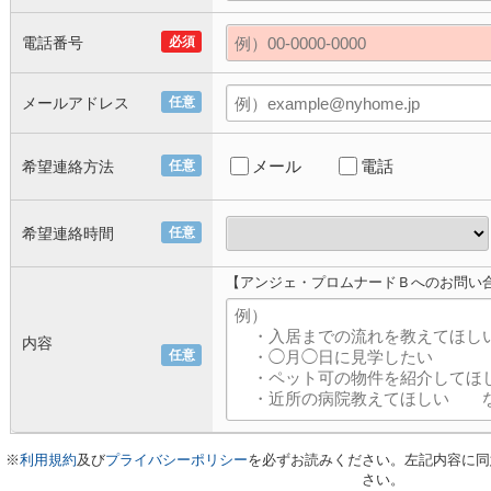
電話番号
必須
メールアドレス
任意
メール
電話
希望連絡方法
任意
希望連絡時間
任意
【アンジェ・プロムナードＢへのお問い
内容
任意
※
利用規約
及び
プライバシーポリシー
を必ずお読みください。左記内容に同
さい。