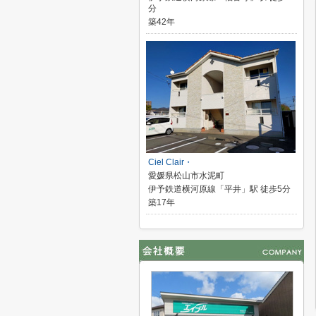
分
築42年
Ciel Clair・
愛媛県松山市水泥町
伊予鉄道横河原線「平井」駅 徒歩5分
築17年