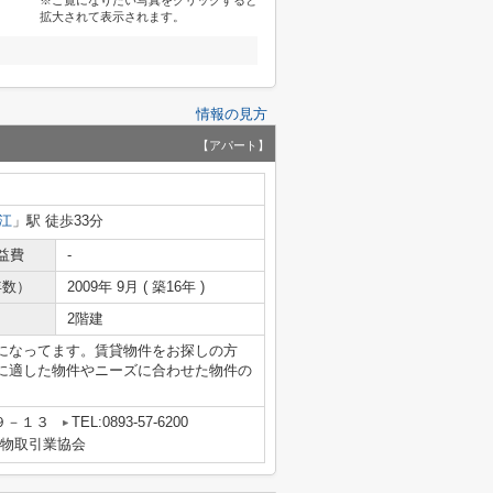
※ご覧になりたい写真をクリックすると
拡大されて表示されます。
情報の見方
【アパート】
江
」駅 徒歩33分
益費
-
年数）
2009年 9月 ( 築16年 )
2階建
になってます。賃貸物件をお探しの方
に適した物件やニーズに合わせた物件の
９－１３
TEL:0893-57-6200
建物取引業協会