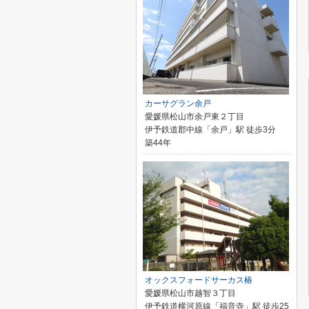
カーサグラン余戸
愛媛県松山市余戸東２丁目
伊予鉄道郡中線「余戸」駅 徒歩3分
築44年
オックスフォードサーカス椿
愛媛県松山市越智３丁目
伊予鉄道横河原線「福音寺」駅 徒歩25