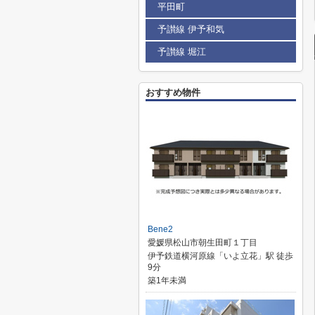
平田町
予讃線 伊予和気
予讃線 堀江
おすすめ物件
Bene2
愛媛県松山市朝生田町１丁目
伊予鉄道横河原線「いよ立花」駅 徒歩
9分
築1年未満