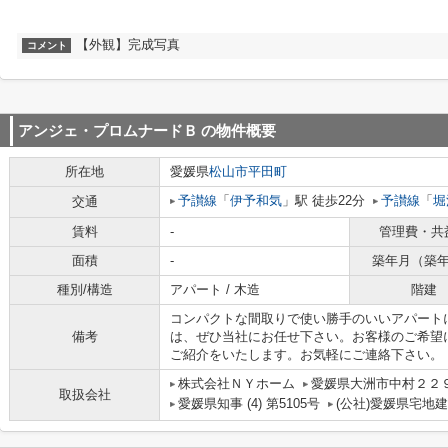
【外観】完成写真
コメント
アンジェ・プロムナードＢ
の物件概要
所在地
愛媛県
松山市
平田町
予讃線
「
伊予和気
」駅 徒歩22分
予讃線
「
堀
交通
賃料
-
管理費・共
面積
-
築年月（築
種別/構造
アパート / 木造
階建
コンパクトな間取りで使い勝手のいいアパート
備考
は、ぜひ当社にお任せ下さい。お客様のご希望
ご紹介をいたします。お気軽にご連絡下さい。
株式会社ＮＹホーム
愛媛県大洲市中村２２
取扱会社
愛媛県知事 (4) 第5105号
(公社)愛媛県宅地