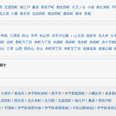
西
北斎院町
南江戸
桑原
西長戸町
朝生田町
久万ノ台
小坂
南久米町
平
北土居
小栗
東石井
北吉田町
南吉田町
森松町
畑寺
居相
予和気
三津浜
松山
市坪
松山市
石手川公園
いよ立花
福音寺
北久米
久
田町
古町
萱町六丁目
本町六丁目
木屋町
高砂町
清水町
鉄砲町
赤十字病
港山
三津
山西
西衣山
衣山
本町四丁目
本町五丁目
道後温泉
道後公園
探す
大洲市
/
東温市
/
伊予郡松前町
/
西予市
/
伊予郡砥部町
/
八幡浜市
/
喜多郡
土居田町
/
西石井
/
北久米町
/
古川西
/
北斎院町
/
南江戸
/
桑原
/
西長戸町
線
/
予讃線
/
伊予鉄道郡中線
/
伊予鉄道環状線(ＪＲ松山駅経由)
/
伊予鉄道高