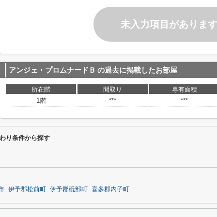
未入力項目がありま
アンジェ・プロムナードＢ
の過去に掲載したお部屋
所在階
間取り
専有面積
1階
***
***
わり条件から探す
市
伊予郡松前町
伊予郡砥部町
喜多郡内子町