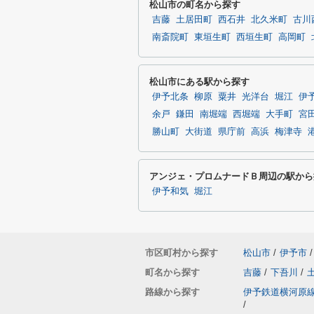
松山市の町名から探す
吉藤
土居田町
西石井
北久米町
古川
南斎院町
東垣生町
西垣生町
高岡町
松山市にある駅から探す
伊予北条
柳原
粟井
光洋台
堀江
伊
余戸
鎌田
南堀端
西堀端
大手町
宮
勝山町
大街道
県庁前
高浜
梅津寺
アンジェ・プロムナードＢ周辺の駅から
伊予和気
堀江
市区町村から探す
松山市
/
伊予市
/
町名から探す
吉藤
/
下吾川
/
路線から探す
伊予鉄道横河原
/