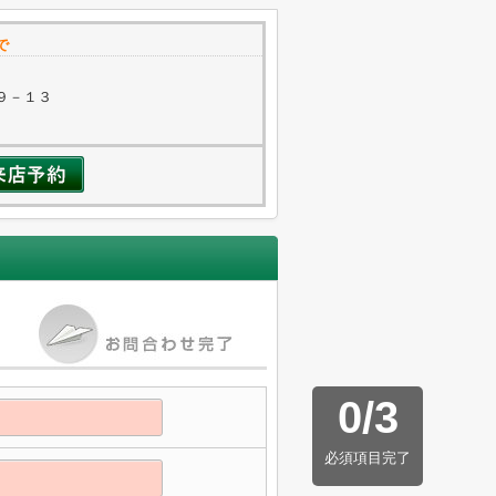
で
９－１３
0
/
3
必須項目完了