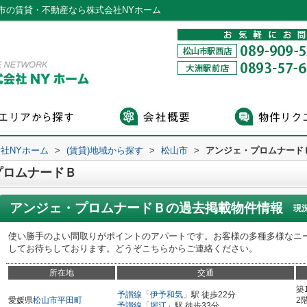
市の賃貸・不動産なら株式会社NYホーム
社NYホーム
>
(賃貸)地域から探す
>
松山市
>
アンジェ・プロムナード
プロムナードＢ
アンジェ・プロムナードＢ
の過去掲載物件情報
現
使い勝手のよい間取りがポイントのアパートです。お客様の多種多様なニ
してお待ちしております。どうぞこちらからご連絡ください。
所在地
交通
築
予讃線
「
伊予和気
」駅 徒歩22分
愛媛県
松山市
平田町
2
予讃線
「
堀江
」駅 徒歩33分