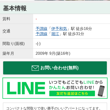
基本情報
賃料
-
予讃線
「
伊予和気
」駅 徒歩16分
交通
予讃線
「
堀江
」駅 徒歩31分
間取り(面積)
-(-)
築年月
2009年 9月(築16年)
お問い合わせ(無料)
コンパクトな間取りで使い勝手のいいアパートになってます。