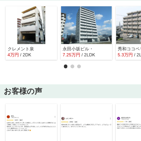
クレメント泉
永田小坂ビル・
秀和ココペ
4
万
円
/ 2DK
7.25
万
円
/ 2LDK
5.3
万
円
/ 2
お客様の声