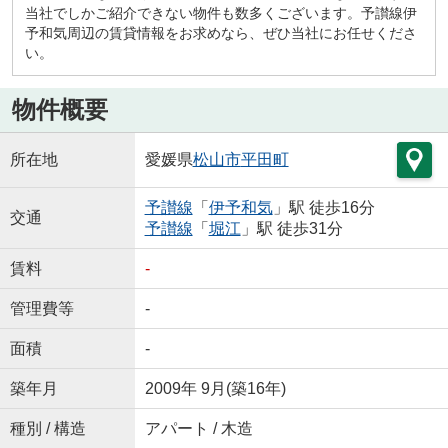
当社でしかご紹介できない物件も数多くございます。予讃線伊
予和気周辺の賃貸情報をお求めなら、ぜひ当社にお任せくださ
い。
物件概要
所在地
愛媛県
松山市
平田町
予讃線
「
伊予和気
」駅 徒歩16分
交通
予讃線
「
堀江
」駅 徒歩31分
賃料
-
管理費等
-
面積
-
築年月
2009年 9月(築16年)
種別 / 構造
アパート / 木造