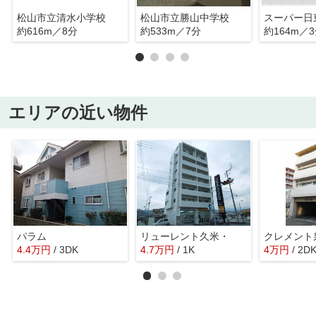
松山市立清水小学校
松山市立勝山中学校
スーパー日
約616m／8分
約533m／7分
約164m／
エリアの近い物件
パラム
リューレント久米・
クレメント
4.4
万
円
/ 3DK
4.7
万
円
/ 1K
4
万
円
/ 2D