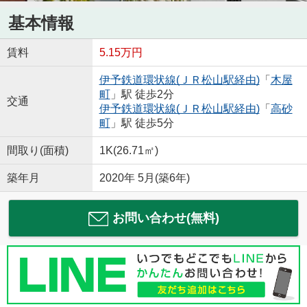
基本情報
賃料
5.15万円
伊予鉄道環状線(ＪＲ松山駅経由)
「
木屋
町
」駅 徒歩2分
交通
伊予鉄道環状線(ＪＲ松山駅経由)
「
高砂
町
」駅 徒歩5分
間取り(面積)
1K(26.71㎡)
築年月
2020年 5月(築6年)
お問い合わせ(無料)