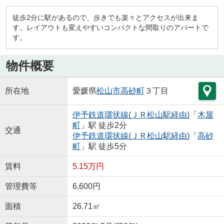
徒歩2分に駅があるので、歩きでも楽々とアクセスが出来ま
す。レイアウトも変えやすいコンパクトな間取りのアパートで
す。
物件概要
所在地
愛媛県
松山市
高砂町
３丁目
伊予鉄道環状線(ＪＲ松山駅経由)
「
木屋
町
」駅 徒歩2分
交通
伊予鉄道環状線(ＪＲ松山駅経由)
「
高砂
町
」駅 徒歩5分
賃料
5.15万円
管理費等
6,600円
面積
26.71㎡