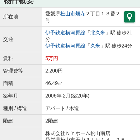
物件概要
愛媛県
松山市
畑寺
２丁目１３番２
所在地
号
伊予鉄道横河原線
「
北久米
」駅 徒歩21
交通
分
伊予鉄道横河原線
「
久米
」駅 徒歩24分
賃料
5万円
管理費等
2,200円
面積
46.49㎡
築年月
2006年 2月(築20年)
種別 / 構造
アパート / 木造
階建
2階建
株式会社ＮＹホーム松山南店
愛媛県松山市天山３丁目１４－２５