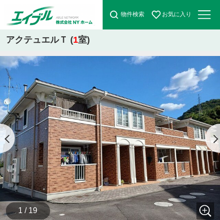
物件検索
お気に入り
アクテュエルＴ (
1
室)
1 / 19