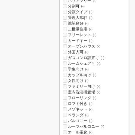
バリアフリー
(-)
分割可
(-)
分譲タイプ
(-)
管理人常駐
(-)
眺望良好
(-)
二世帯住宅
(-)
フリーレント
(-)
カードキー
(-)
オープンハウス
(-)
外国人可
(-)
ガスコンロ設置可
(-)
ルームシェア可
(-)
学生向け
(-)
カップル向け
(-)
女性向け
(-)
ファミリー向け
(-)
室内洗濯機置場
(-)
フローリング
(-)
ロフト付き
(-)
メゾネット
(-)
ベランダ
(-)
バルコニー
(-)
ルーフバルコニー
(-)
オール電化
(-)