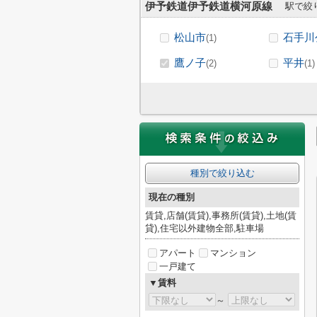
伊予鉄道伊予鉄道横河原線
駅で絞
松山市
石手川
(1)
鷹ノ子
平井
(2)
(1)
種別で絞り込む
現在の種別
賃貸,店舗(賃貸),事務所(賃貸),土地(賃
貸),住宅以外建物全部,駐車場
アパート
マンション
一戸建て
▼賃料
～