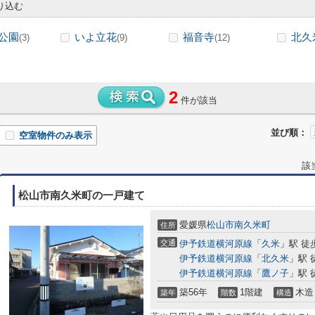
り込む
公園
いよ立花
福音寺
北久
(3)
(9)
(12)
2
件が該当
並び順：
空室物件のみ表示
該
松山市南久米町の一戸建て
愛媛県
松山市
南久米町
住所
交通
伊予鉄道横河原線
「
久米
」駅 徒
伊予鉄道横河原線
「
北久米
」駅 
伊予鉄道横河原線
「
鷹ノ子
」駅 
築56年
1階建
木造
築年
階数
構造