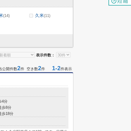
米
久米
(14)
(11)
表示件数：
2
2
1-2
当公開件数
件 空き数
件
件表示
歩4分
徒歩8分
徒歩18分