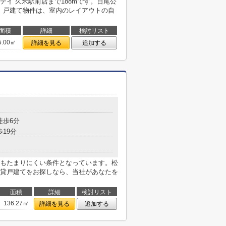
イ 久米駅前店まで188mです。日尾公
す。戸建て物件は、室内のレイアウトの自
面積
詳細
検討リスト
5.00㎡
詳細を見る
追加する
徒歩6分
歩19分
もたまりにくい条件となっています。松
貸戸建てをお探しなら、当社があなたを
面積
詳細
検討リスト
136.27㎡
詳細を見る
追加する