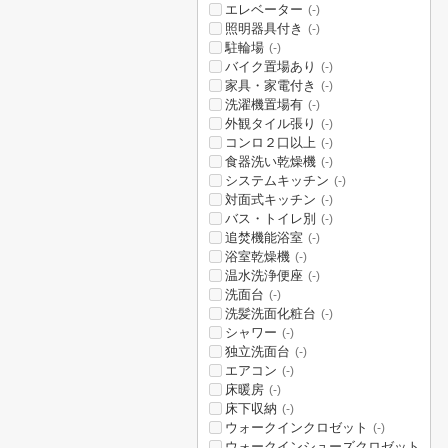
エレベーター
(-)
照明器具付き
(-)
駐輪場
(-)
バイク置場あり
(-)
家具・家電付き
(-)
洗濯機置場有
(-)
外観タイル張り
(-)
コンロ２口以上
(-)
食器洗い乾燥機
(-)
システムキッチン
(-)
対面式キッチン
(-)
バス・トイレ別
(-)
追焚機能浴室
(-)
浴室乾燥機
(-)
温水洗浄便座
(-)
洗面台
(-)
洗髪洗面化粧台
(-)
シャワー
(-)
独立洗面台
(-)
エアコン
(-)
床暖房
(-)
床下収納
(-)
ウォークインクロゼット
(-)
ウォークインシューズクロゼット