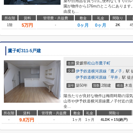
薬や日用品を買うのに便利なくすりのレデ
園が物件から176mのところにありま
由度も...
所在階
賃料
管理費・共益費
敷金
礼金
間取り
5
万円
0ヶ月
0ヶ月
1階
-
2K
4
鷹子町311-5戸建
愛媛県
松山市
鷹子町
住所
交通
伊予鉄道横河原線
「
鷹ノ子
」駅 
伊予鉄道横河原線
「
平井
」駅 徒
築50年
2階建
木造
築年
階数
構造
陽当たりが良好な物件は梅雨時期の湿気
山市や伊予鉄道横河原線鷹ノ子付近の賃
全...
所在階
賃料
管理費・共益費
敷金
礼金
間取り
9.8
万円
-
-
1ヶ月
1ヶ月
4LDK＋1S(納戸)