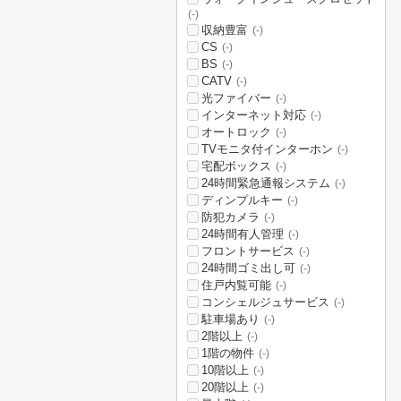
(-)
収納豊富
(-)
CS
(-)
BS
(-)
CATV
(-)
光ファイバー
(-)
インターネット対応
(-)
オートロック
(-)
TVモニタ付インターホン
(-)
宅配ボックス
(-)
24時間緊急通報システム
(-)
ディンプルキー
(-)
防犯カメラ
(-)
24時間有人管理
(-)
フロントサービス
(-)
24時間ゴミ出し可
(-)
住戸内覧可能
(-)
コンシェルジュサービス
(-)
駐車場あり
(-)
2階以上
(-)
1階の物件
(-)
10階以上
(-)
20階以上
(-)