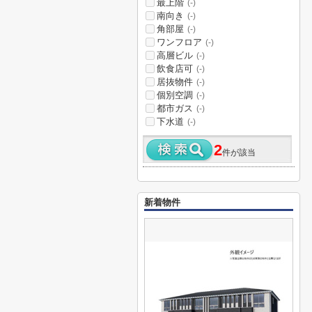
最上階
(-)
南向き
(-)
角部屋
(-)
ワンフロア
(-)
高層ビル
(-)
飲食店可
(-)
居抜物件
(-)
個別空調
(-)
都市ガス
(-)
下水道
(-)
2
件が該当
新着物件