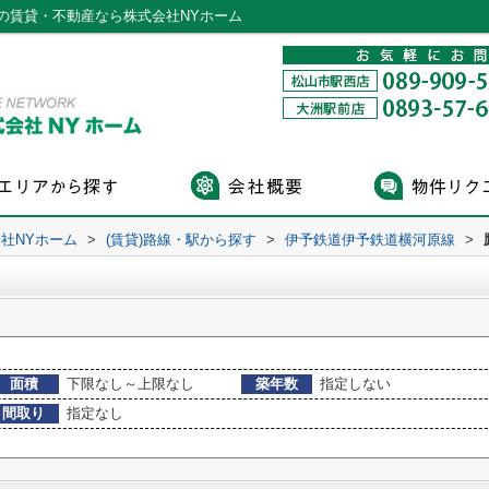
の賃貸・不動産なら株式会社NYホーム
社NYホーム
>
(賃貸)路線・駅から探す
>
伊予鉄道伊予鉄道横河原線
>
面積
下限なし～上限なし
築年数
指定しない
間取り
指定なし