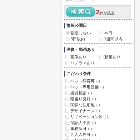
2
件が該当
情報公開日
指定しない
本日
3日以内
1週間以内
画像・動画あり
画像あり
動画あり
パノラマあり
こだわり条件
ペット飼育可
(-)
ペット専用設備
(-)
楽器相談
(-)
陽当り良好
(-)
閑静な住宅地
(-)
デザイナーズ
(-)
リノベーション済
(-)
保証人不要
(-)
事務所可
(-)
２人入居可
(-)