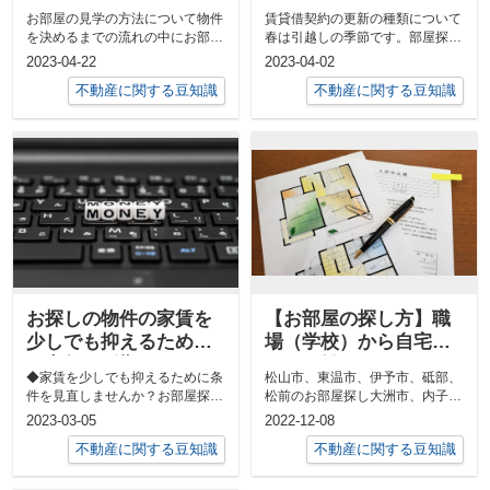
ット。
お部屋の見学の方法について物件
賃貸借契約の更新の種類について
を決めるまでの流れの中にお部屋
春は引越しの季節です。部屋探し
の見学があります。物件資料やネ
と入居と退去が同じ時期に集中し
2023-04-22
2023-04-02
ットに出て...
ますから毎...
不動産に関する豆知識
不動産に関する豆知識
お探しの物件の家賃を
【お部屋の探し方】職
少しでも抑えるために
場（学校）から自宅ま
～家賃に影響がありそ
での距離について
◆家賃を少しでも抑えるために条
松山市、東温市、伊予市、砥部、
うな項目～
件を見直しませんか？お部屋探し
松前のお部屋探し大洲市、内子
に妥協は付きものです。希望の条
町、八幡浜市、西予市のお部屋探
2023-03-05
2022-12-08
件で検索し...
しお部屋の探...
不動産に関する豆知識
不動産に関する豆知識