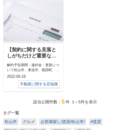
【契約に関する見落と
しがちだけど重要なこ
と】解約予告期間・違
解約予告期間・違約金・更新につ
約金・更新について
いて松山市、東温市、砥部町、伊
予市、松前町のお部屋探し大洲
2022-06-19
市、内子町、...
不動産に関する豆知識
5
該当公開件数：
件
1～5
件を表示
タグ一覧
松山市
グルメ
お部屋探し/賃貸/松山市/
#賃貸