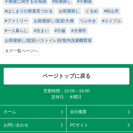
不動産に関する豆知識
#部屋探し
#不動産
#はじまりの部屋見つかる
お部屋探し
ぐるめ
#松山市
#ファミリー
お部屋探し/賃貸/大洲
つぶやき
#エイブル
#一人暮らし
#住まい
#引越
#大洲市
お部屋探し/賃貸/バストイレ別/室内洗濯機置場
タグ一覧ページへ
ページトップに戻る
営業時間：10:00～18:00
定休日： 水曜日
ホーム
会社概要
お問い合わせ
PCサイト