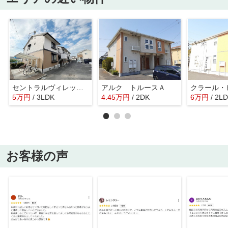
セントラルヴィレッジ・
アルク トルースＡ
クラール・
5
万
円
/ 3LDK
4.45
万
円
/ 2DK
6
万
円
/ 2L
お客様の声