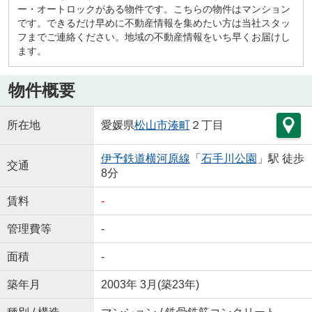
ー・オートロックがある物件です。こちらの物件はマンション
です。できるだけ早めに不動産情報を集めたい方は当社スタッ
フまでご連絡ください。地域の不動産情報をいち早くお届けし
ます。
物件概要
所在地
愛媛県
松山市
湊町
２丁目
伊予鉄道横河原線
「
石手川公園
」駅 徒歩
交通
8分
賃料
-
管理費等
-
面積
-
築年月
2003年 3月(築23年)