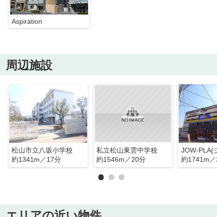
Aspiration
周辺施設
松山市立八坂小学校
私立松山東雲中学校
約1341m／17分
約1546m／20分
約1741m／
エリアの近い物件