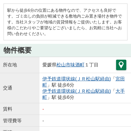
駅から徒歩6分の位置にある物件なので、アクセスも良好で
す。ゴミ出しの負担が軽減できる敷地内ごみ置き場付き物件で
す。当社スタッフが地域の賃貸情報をご提供いたします。お客
様のこだわりやご要望などございましたら、お気軽に当社へお
問い合わせください。
物件概要
所在地
愛媛県
松山市
味酒町
１丁目
伊予鉄道環状線(ＪＲ松山駅経由)
「
宮田
町
」駅 徒歩6分
交通
伊予鉄道環状線(ＪＲ松山駅経由)
「
大手
町
」駅 徒歩6分
賃料
-
管理費等
-