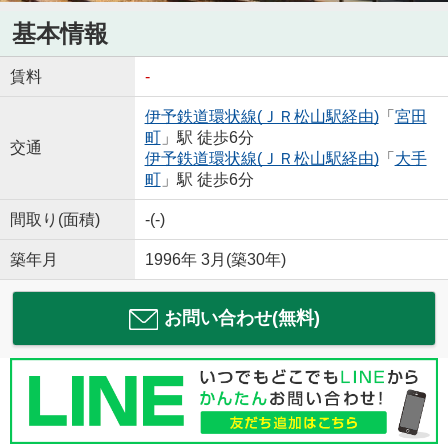
基本情報
賃料
-
伊予鉄道環状線(ＪＲ松山駅経由)
「
宮田
町
」駅 徒歩6分
交通
伊予鉄道環状線(ＪＲ松山駅経由)
「
大手
町
」駅 徒歩6分
間取り(面積)
-(-)
築年月
1996年 3月(築30年)
お問い合わせ(無料)