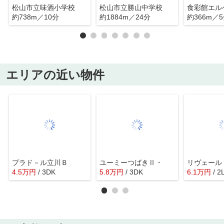
松山市立味酒小学校
松山市立勝山中学校
食彩館エル
約738m／10分
約1884m／24分
約366m／
エリアの近い物件
プラド－ル立川Ｂ
ユーミーつばきⅡ・
リヴェール
4.5
万
円
/ 3DK
5.8
万
円
/ 3DK
6.1
万
円
/ 2