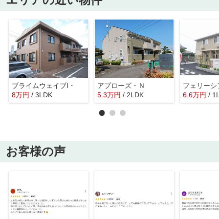
ブライムウェイブI・
アプローズ・Ｎ
フェリーシ
8
万
円
/ 3LDK
5.3
万
円
/ 2LDK
6.6
万
円
/ 1
お客様の声