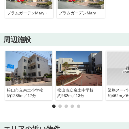
プラムガーデンMary・
プラムガーデンMary・
周辺施設
松山市立余土小学校
松山市立余土中学校
業務スーパ
約1285m／17分
約962m／13分
約462m／
エリアの近い物件