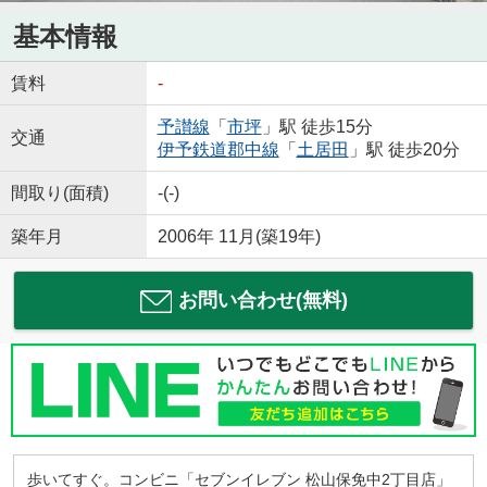
基本情報
賃料
-
予讃線
「
市坪
」駅 徒歩15分
交通
伊予鉄道郡中線
「
土居田
」駅 徒歩20分
間取り(面積)
-(-)
築年月
2006年 11月(築19年)
お問い合わせ(無料)
歩いてすぐ。コンビニ「セブンイレブン 松山保免中2丁目店」