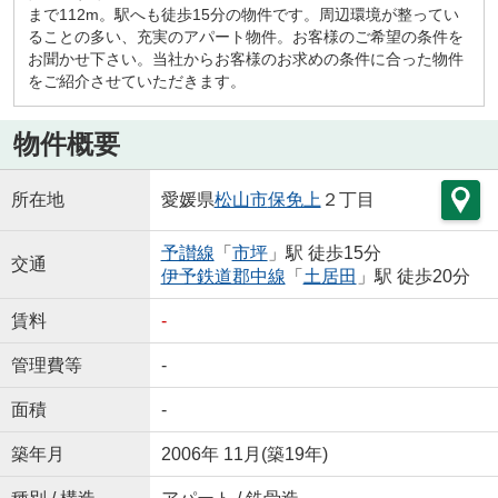
まで112m。駅へも徒歩15分の物件です。周辺環境が整ってい
ることの多い、充実のアパート物件。お客様のご希望の条件を
お聞かせ下さい。当社からお客様のお求めの条件に合った物件
をご紹介させていただきます。
物件概要
所在地
愛媛県
松山市
保免上
２丁目
予讃線
「
市坪
」駅 徒歩15分
交通
伊予鉄道郡中線
「
土居田
」駅 徒歩20分
賃料
-
管理費等
-
面積
-
築年月
2006年 11月(築19年)