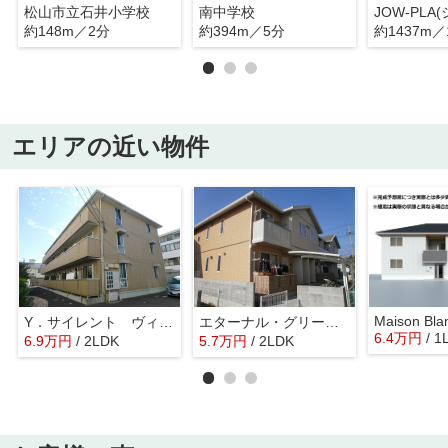
松山市立石井小学校
南中学校
約148m／2分
約394m／5分
約1437m／
エリアの近い物件
Maison Bla
Y．サイレント ヴィラージュ
エターナル・グリーンⅠ
6.4
万
円
/ 1
6.9
万
円
/ 2LDK
5.7
万
円
/ 2LDK