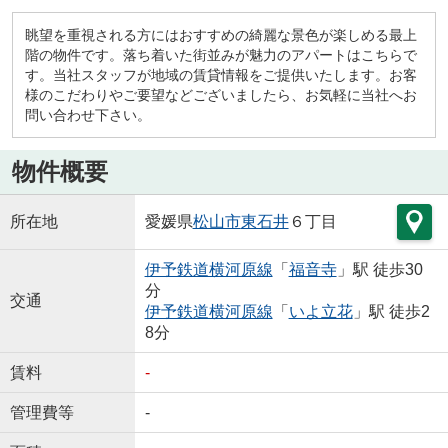
眺望を重視される方にはおすすめの綺麗な景色が楽しめる最上
階の物件です。落ち着いた街並みが魅力のアパートはこちらで
す。当社スタッフが地域の賃貸情報をご提供いたします。お客
様のこだわりやご要望などございましたら、お気軽に当社へお
問い合わせ下さい。
物件概要
所在地
愛媛県
松山市
東石井
６丁目
伊予鉄道横河原線
「
福音寺
」駅 徒歩30
分
交通
伊予鉄道横河原線
「
いよ立花
」駅 徒歩2
8分
賃料
-
管理費等
-