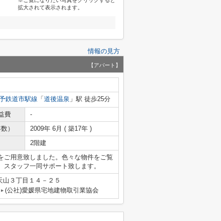
※ご覧になりたい写真をクリックすると
拡大されて表示されます。
情報の見方
【アパート】
予鉄道市駅線
「
道後温泉
」駅 徒歩25分
益費
-
年数）
2009年 6月 ( 築17年 )
2階建
をご用意致しました。色々な物件をご覧
。スタッフ一同サポート致します。
天山３丁目１４－２５
(公社)愛媛県宅地建物取引業協会