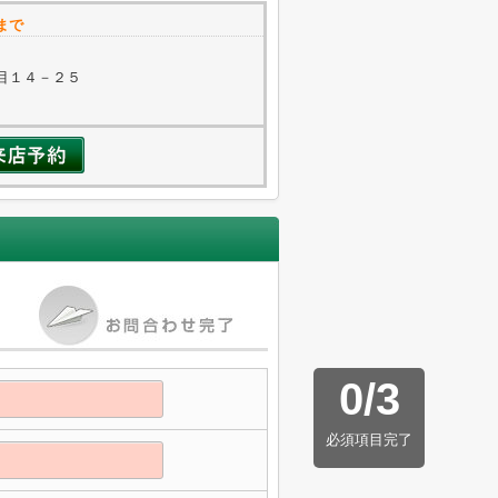
まで
目１４－２５
0
/
3
必須項目完了