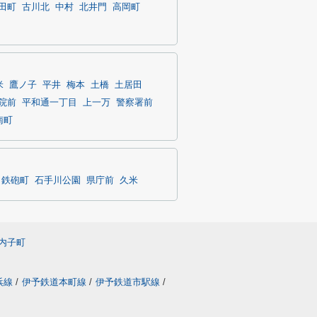
田町
古川北
中村
北井門
高岡町
米
鷹ノ子
平井
梅本
土橋
土居田
院前
平和通一丁目
上一万
警察署前
南町
鉄砲町
石手川公園
県庁前
久米
内子町
浜線
/
伊予鉄道本町線
/
伊予鉄道市駅線
/