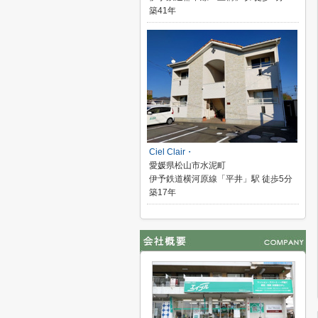
築41年
Ciel Clair・
愛媛県松山市水泥町
伊予鉄道横河原線「平井」駅 徒歩5分
築17年