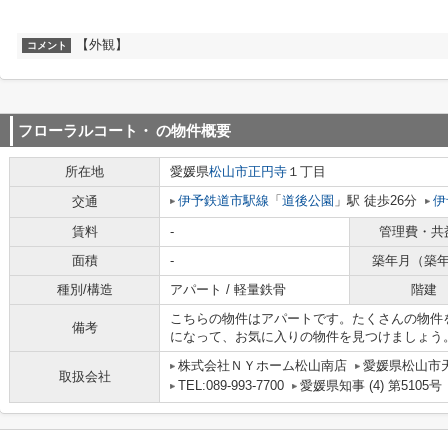
【外観】
コメント
フローラルコート・
の物件概要
所在地
愛媛県
松山市
正円寺
１丁目
伊予鉄道市駅線
「
道後公園
」駅 徒歩26分
伊
交通
賃料
-
管理費・共
面積
-
築年月（築
種別/構造
アパート / 軽量鉄骨
階建
こちらの物件はアパートです。たくさんの物件
備考
になって、お気に入りの物件を見つけましょう
株式会社ＮＹホーム松山南店
愛媛県松山市
取扱会社
TEL:089-993-7700
愛媛県知事 (4) 第5105号