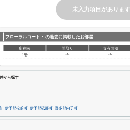
未入力項目がありま
フローラルコート・
の過去に掲載したお部屋
所在階
間取り
専有面積
1階
***
***
件から探す
市
伊予郡松前町
伊予郡砥部町
喜多郡内子町