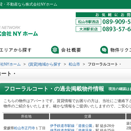
貸・不動産なら株式会社NYホーム
社NYホーム
>
(賃貸)地域から探す
>
松山市
>
フローラルコート・
コート・
フローラルコート・
の過去掲載物件情報
現況の確認は
こちらの物件はアパートです。賃貸情報でお困りの方は、当社にご連絡下
物件のご紹介をいたします。確かな情報をご提供いたしますので、ご安心
所在地
交通
築
伊予鉄道市駅線
「
道後公園
」駅 徒歩26分
愛媛県
松山市
正円寺
１丁目
2
伊予鉄道市駅線
「
道後温泉
」駅 徒歩25分