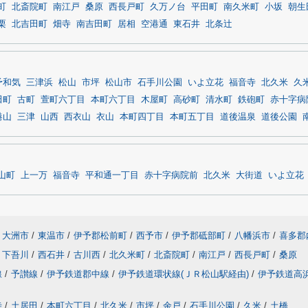
町
北斎院町
南江戸
桑原
西長戸町
久万ノ台
平田町
南久米町
小坂
朝生
栗
北吉田町
畑寺
南吉田町
居相
空港通
東石井
北条辻
予和気
三津浜
松山
市坪
松山市
石手川公園
いよ立花
福音寺
北久米
久
田町
古町
萱町六丁目
本町六丁目
木屋町
高砂町
清水町
鉄砲町
赤十字病
港山
三津
山西
西衣山
衣山
本町四丁目
本町五丁目
道後温泉
道後公園
山町
上一万
福音寺
平和通一丁目
赤十字病院前
北久米
大街道
いよ立花
大洲市
/
東温市
/
伊予郡松前町
/
西予市
/
伊予郡砥部町
/
八幡浜市
/
喜多郡
下吾川
/
西石井
/
古川西
/
北久米町
/
北斎院町
/
南江戸
/
西長戸町
/
桑原
線
/
予讃線
/
伊予鉄道郡中線
/
伊予鉄道環状線(ＪＲ松山駅経由)
/
伊予鉄道高
寺
/
土居田
/
本町六丁目
/
北久米
/
市坪
/
余戸
/
石手川公園
/
久米
/
土橋