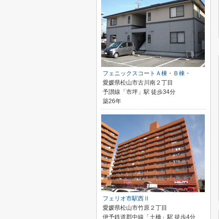
フェニックスコートＡ棟・Ｂ棟・
愛媛県松山市古川南２丁目
予讃線「市坪」駅 徒歩34分
築26年
フェリオ市駅西Ⅱ
愛媛県松山市竹原２丁目
伊予鉄道郡中線「土橋」駅 徒歩4分