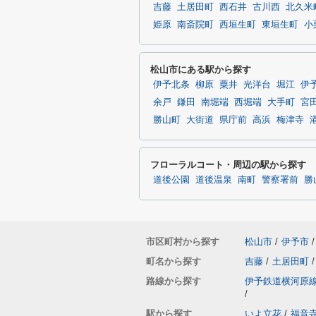
吉藤
土居田町
西石井
古川西
北久米
姫原
南斎院町
西垣生町
東垣生町
小
松山市にある駅から探す
伊予北条
柳原
粟井
光洋台
堀江
伊
余戸
鎌田
南堀端
西堀端
大手町
宮
勝山町
大街道
県庁前
高浜
梅津寺
フローラルコート・周辺の駅から探す
道後公園
道後温泉
南町
警察署前
勝
市区町村から探す
松山市
/
伊予市
/
町名から探す
吉藤
/
土居田町
/
路線から探す
伊予鉄道横河原
/
駅から探す
いよ立花
/
福音