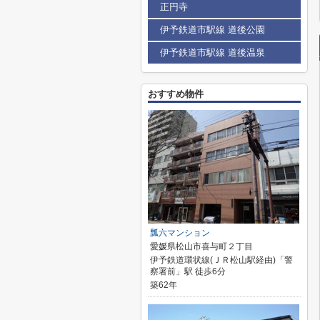
正円寺
伊予鉄道市駅線 道後公園
伊予鉄道市駅線 道後温泉
おすすめ物件
瓢六マンション
愛媛県松山市喜与町２丁目
伊予鉄道環状線(ＪＲ松山駅経由)「警
察署前」駅 徒歩6分
築62年