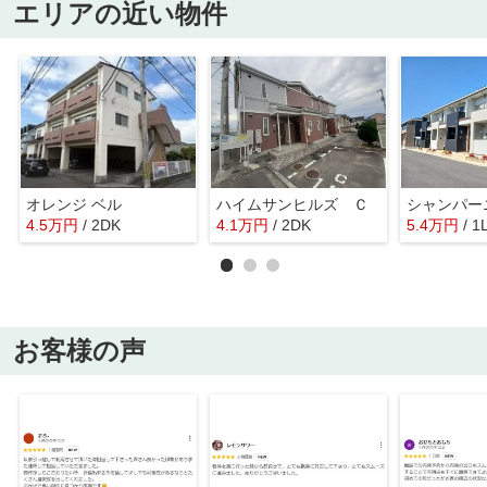
エリアの近い物件
オレンジ ベル
ハイムサンヒルズ Ｃ
4.5
万
円
/ 2DK
4.1
万
円
/ 2DK
5.4
万
円
/ 1
お客様の声