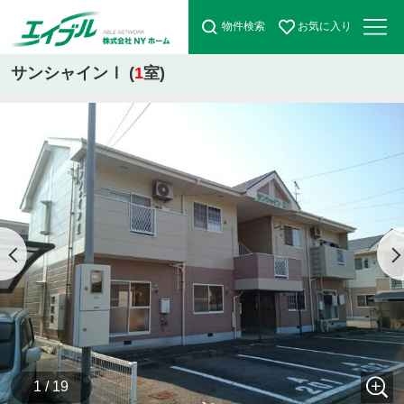
物件検索
お気に入り
サンシャインⅠ (
1
室)
1 / 19