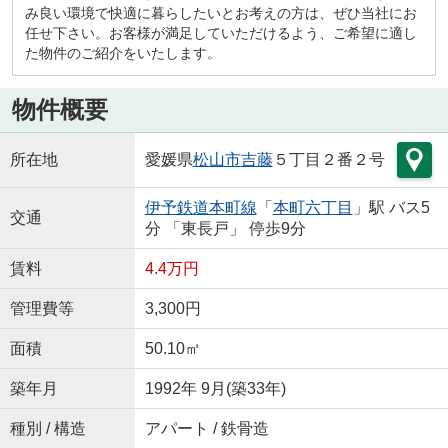
み良い環境で快適に暮らしたいとお考えの方は、ぜひ当社にお
任せ下さい。お客様が満足していただけるよう、ご希望に適し
た物件のご紹介をいたします。
物件概要
所在地
愛媛県
松山市
吉藤
５丁目２番２号
伊予鉄道本町線
「
本町六丁目
」駅 バス5
交通
分 「東長戸」 停歩9分
賃料
4.4万円
管理費等
3,300円
面積
50.10㎡
築年月
1992年 9月(築33年)
種別 / 構造
アパート / 鉄骨造