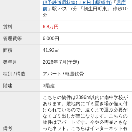
伊予鉄道環状線(ＪＲ松山駅経由)
「
県庁
前
」駅 バス17分 「朝生田町東」 停歩10
分
賃料
6.8万円
管理費等
6,000円
面積
41.92㎡
築年月
2026年 7月(予定)
種別 / 構造
アパート / 軽量鉄骨
階建
3階建
こちらの物件は2396m以内に南中学校が
あります。敷地内にゴミ置き場が備え付
けられているので、遠くまで運ぶ必要が
なくゴミ出しが楽になります。こちらの
物件はアパートです。今や必需品ともな
備考
ったネット。こちらはインターネット有