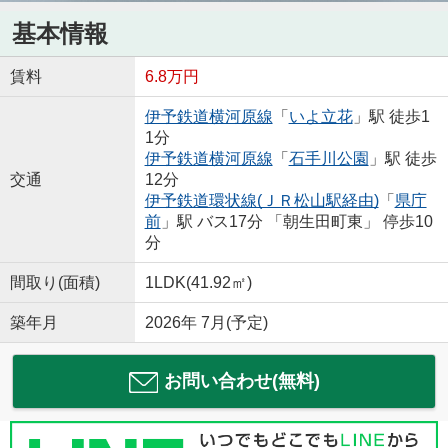
基本情報
賃料
6.8万円
伊予鉄道横河原線
「
いよ立花
」駅 徒歩1
1分
伊予鉄道横河原線
「
石手川公園
」駅 徒歩
交通
12分
伊予鉄道環状線(ＪＲ松山駅経由)
「
県庁
前
」駅 バス17分 「朝生田町東」 停歩10
分
間取り(面積)
1LDK(41.92㎡)
築年月
2026年 7月(予定)
お問い合わせ(無料)