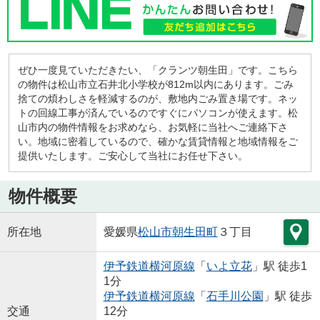
ぜひ一度見ていただきたい、「クランツ朝生田」です。こちら
の物件は松山市立石井北小学校が812m以内にあります。ごみ
捨ての煩わしさを軽減するのが、敷地内ごみ置き場です。ネッ
トの回線工事が済んでいるのですぐにパソコンが使えます。松
山市内の物件情報をお求めなら、お気軽に当社へご連絡下さ
い。地域に密着しているので、確かな賃貸情報と地域情報をご
提供いたします。ご安心して当社にお任せ下さい。
物件概要
所在地
愛媛県
松山市
朝生田町
３丁目
伊予鉄道横河原線
「
いよ立花
」駅 徒歩1
1分
伊予鉄道横河原線
「
石手川公園
」駅 徒歩
交通
12分