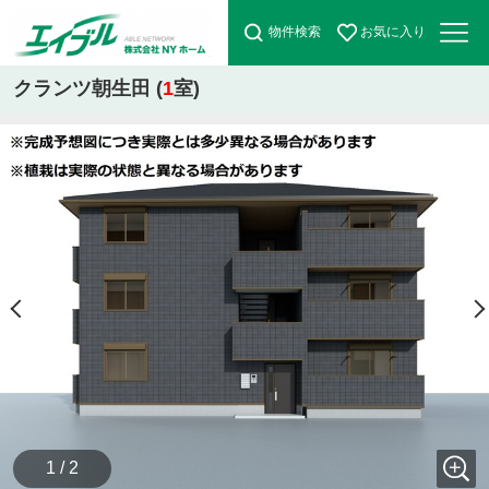
物件検索
お気に入り
クランツ朝生田 (
1
室)
1 / 2