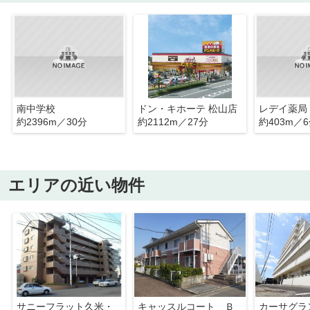
南中学校
ドン・キホーテ 松山店
レデイ薬局
約2396m／30分
約2112m／27分
約403m／
エリアの近い物件
サニーフラット久米・
キャッスルコート Ｂ
カーサグラ