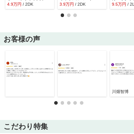
4.9
万
円
/ 2DK
3.9
万
円
/ 2DK
9.5
万
円
/ 2
お客様の声
川畑智博
こだわり特集