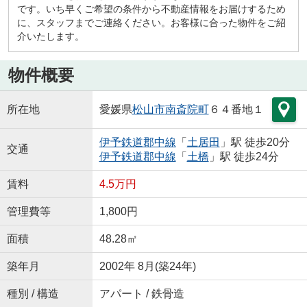
です。いち早くご希望の条件から不動産情報をお届けするため
に、スタッフまでご連絡ください。お客様に合った物件をご紹
介いたします。
物件概要
所在地
愛媛県
松山市
南斎院町
６４番地１
伊予鉄道郡中線
「
土居田
」駅 徒歩20分
交通
伊予鉄道郡中線
「
土橋
」駅 徒歩24分
賃料
4.5万円
管理費等
1,800円
面積
48.28㎡
築年月
2002年 8月(築24年)
種別 / 構造
アパート / 鉄骨造