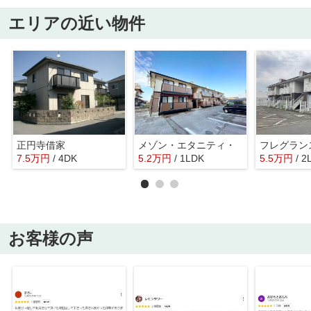
エリアの近い物件
正円寺借家
メゾン・エタニティ・
7.5
万
円
/ 4DK
5.2
万
円
/ 1LDK
5.5
万
円
/ 2
お客様の声