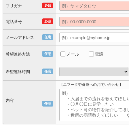
フリガナ
必須
電話番号
必須
メールアドレス
任意
メール
電話
希望連絡方法
任意
希望連絡時間
任意
【エマータ壱番館へのお問い合わせ】
内容
任意