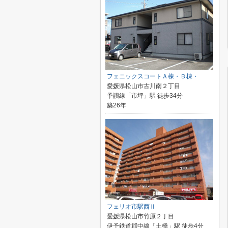
フェニックスコートＡ棟・Ｂ棟・
愛媛県松山市古川南２丁目
予讃線「市坪」駅 徒歩34分
築26年
フェリオ市駅西Ⅱ
愛媛県松山市竹原２丁目
伊予鉄道郡中線「土橋」駅 徒歩4分