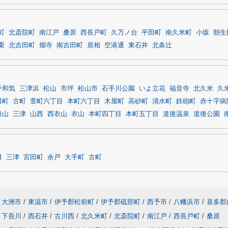
町
北斎院町
南江戸
桑原
西長戸町
久万ノ台
平田町
南久米町
小坂
朝生
栗
北吉田町
畑寺
南吉田町
居相
空港通
東石井
北条辻
予和気
三津浜
松山
市坪
松山市
石手川公園
いよ立花
福音寺
北久米
久
田町
古町
萱町六丁目
本町六丁目
木屋町
高砂町
清水町
鉄砲町
赤十字病
港山
三津
山西
西衣山
衣山
本町四丁目
本町五丁目
道後温泉
道後公園
田
三津
宮田町
余戸
大手町
古町
大洲市
/
東温市
/
伊予郡松前町
/
伊予郡砥部町
/
西予市
/
八幡浜市
/
喜多郡
下吾川
/
西石井
/
古川西
/
北久米町
/
北斎院町
/
南江戸
/
西長戸町
/
桑原