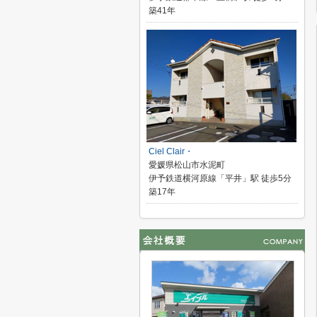
築41年
Ciel Clair・
愛媛県松山市水泥町
伊予鉄道横河原線「平井」駅 徒歩5分
築17年