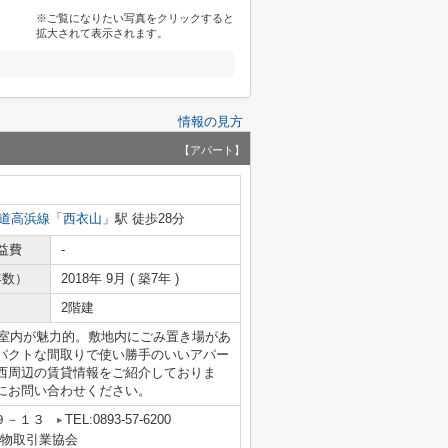
※ご覧になりたい写真をクリックすると
拡大されて表示されます。
情報の見方
【アパート】
道高浜線
「
西衣山
」駅 徒歩28分
益費
-
年数）
2018年 9月 ( 築7年 )
2階建
な室内が魅力的。敷地内にごみ置き場があ
パクトな間取りで使い勝手のいいアパー
西周辺の賃貸情報をご紹介しておりま
にお問い合わせください。
９－１３
TEL:0893-57-6200
建物取引業協会