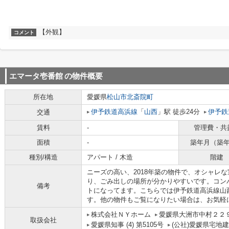
【外観】
コメント
エマータ壱番館
の物件概要
所在地
愛媛県
松山市
北斎院町
伊予鉄道高浜線
「
山西
」駅 徒歩24分
伊予鉄
交通
賃料
-
管理費・共
面積
-
築年月（築
種別/構造
アパート / 木造
階建
ニーズの高い、2018年築の物件で、オシャレ
り、ごみ出しの場所が分かりやすいです。コン
備考
トになってます。こちらでは伊予鉄道高浜線山
す。他の物件もご覧になりたい場合は、お気軽
株式会社ＮＹホーム
愛媛県大洲市中村２２
取扱会社
愛媛県知事 (4) 第5105号
(公社)愛媛県宅地