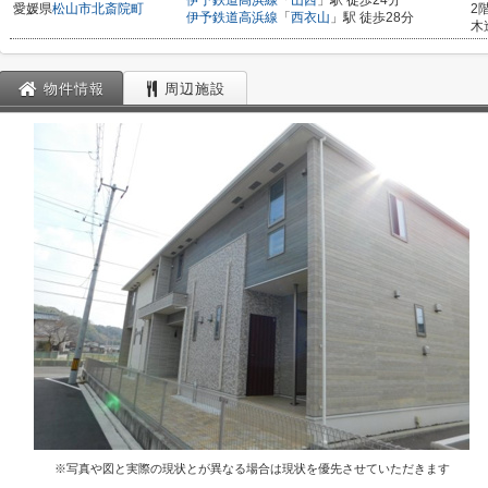
伊予鉄道高浜線
「
山西
」駅 徒歩24分
愛媛県
松山市
北斎院町
2
伊予鉄道高浜線
「
西衣山
」駅 徒歩28分
木
物件情報
周辺施設
※写真や図と実際の現状とが異なる場合は現状を優先させていただきます