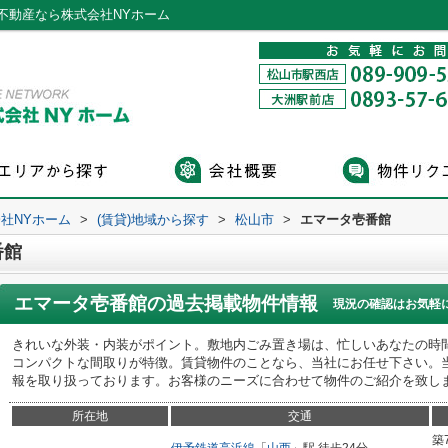
不動産なら株式会社NYホーム
社NYホーム
>
(賃貸)地域から探す
>
松山市
>
エマータ壱番館
番館
エマータ壱番館
の過去掲載物件情報
現況の確認はお気軽
きれいな外装・内装がポイント。敷地内ごみ置き場は、忙しいあなたの時
コンパクトな間取りが特徴。賃貸物件のことなら、当社にお任せ下さい。
報を取り扱っております。お客様のニーズに合わせて物件のご紹介を致し
所在地
交通
築