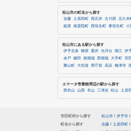
松山市の町名から探す
吉藤
土居田町
西石井
古川西
北久米
姫原
南斎院町
西垣生町
東垣生町
小
松山市にある駅から探す
伊予北条
柳原
粟井
光洋台
堀江
伊
余戸
鎌田
南堀端
西堀端
大手町
宮
勝山町
大街道
県庁前
高浜
梅津寺
エマータ壱番館周辺の駅から探す
西衣山
山西
衣山
三津浜
松山
土居
市区町村から探す
松山市
/
伊予市
/
町名から探す
吉藤
/
土居田町
/