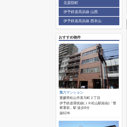
北斎院町
伊予鉄道高浜線 山西
伊予鉄道高浜線 西衣山
おすすめ物件
瓢六マンション
愛媛県松山市喜与町２丁目
伊予鉄道環状線(ＪＲ松山駅経由)「警
察署前」駅 徒歩6分
築62年