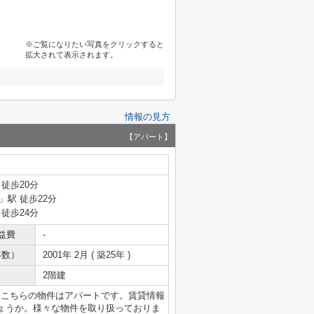
※ご覧になりたい写真をクリックすると
拡大されて表示されます。
情報の見方
【アパート】
 徒歩20分
」駅 徒歩22分
 徒歩24分
益費
-
年数）
2001年 2月 ( 築25年 )
2階建
。こちらの物件はアパートです。賃貸情報
ょうか。様々な物件を取り扱っておりま