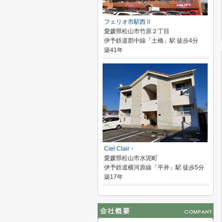
フェリオ市駅西Ⅱ
愛媛県松山市竹原２丁目
伊予鉄道郡中線「土橋」駅 徒歩4分
築41年
Ciel Clair・
愛媛県松山市水泥町
伊予鉄道横河原線「平井」駅 徒歩5分
築17年