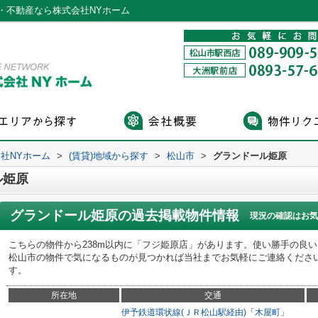
・不動産なら株式会社NYホーム
社NYホーム
>
(賃貸)地域から探す
>
松山市
>
グランドール姫原
ル姫原
グランドール姫原
の過去掲載物件情報
現況の確認はお気
こちらの物件から238m以内に「フジ姫原店」があります。使い勝手の良
松山市の物件で気になるものが見つかれば当社までお気軽にご連絡くださ
す。
所在地
交通
伊予鉄道環状線(ＪＲ松山駅経由)
「
木屋町
」