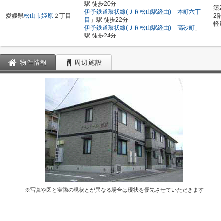
駅 徒歩20分
築
伊予鉄道環状線(ＪＲ松山駅経由)
「
本町六丁
愛媛県
松山市
姫原
２丁目
2
目
」駅 徒歩22分
軽
伊予鉄道環状線(ＪＲ松山駅経由)
「
高砂町
」
駅 徒歩24分
物件情報
周辺施設
※写真や図と実際の現状とが異なる場合は現状を優先させていただきます