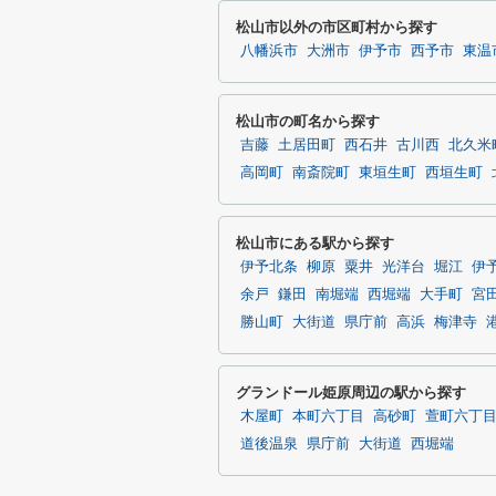
松山市以外の市区町村から探す
八幡浜市
大洲市
伊予市
西予市
東温
松山市の町名から探す
吉藤
土居田町
西石井
古川西
北久米
高岡町
南斎院町
東垣生町
西垣生町
松山市にある駅から探す
伊予北条
柳原
粟井
光洋台
堀江
伊
余戸
鎌田
南堀端
西堀端
大手町
宮
勝山町
大街道
県庁前
高浜
梅津寺
グランドール姫原周辺の駅から探す
木屋町
本町六丁目
高砂町
萱町六丁
道後温泉
県庁前
大街道
西堀端