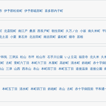
市
伊予郡松前町
伊予郡砥部町
喜多郡内子町
町
北斎院町
南江戸
桑原
西長戸町
朝生田町
久万ノ台
小坂
南久米町
平
北土居
小栗
東石井
北吉田町
南吉田町
森松町
畑寺
居相
予和気
三津浜
松山
市坪
松山市
石手川公園
いよ立花
福音寺
北久米
久
田町
古町
萱町六丁目
本町六丁目
木屋町
高砂町
清水町
鉄砲町
赤十字病
港山
三津
山西
西衣山
衣山
本町四丁目
本町五丁目
道後温泉
道後公園
目
本町五丁目
清水町
本町四丁目
鉄砲町
衣山
古町
赤十字病院前
平和通