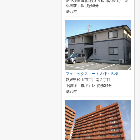
伊予鉄道環状線(ＪＲ松山駅経由)「警
察署前」駅 徒歩6分
築62年
フェニックスコートＡ棟・Ｂ棟・
愛媛県松山市古川南２丁目
予讃線「市坪」駅 徒歩34分
築26年