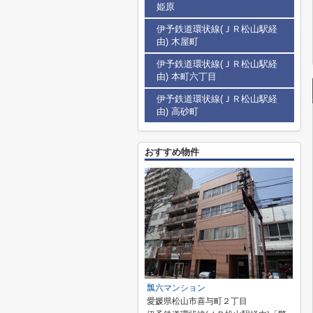
姫原
伊予鉄道環状線(ＪＲ松山駅経
由) 木屋町
伊予鉄道環状線(ＪＲ松山駅経
由) 本町六丁目
伊予鉄道環状線(ＪＲ松山駅経
由) 高砂町
おすすめ物件
瓢六マンション
愛媛県松山市喜与町２丁目