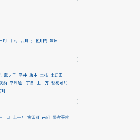
田町
中村
古川北
北井門
姫原
米
鷹ノ子
平井
梅本
土橋
土居田
院前
平和通一丁目
上一万
警察署前
南町
一丁目
上一万
宮田町
南町
警察署前