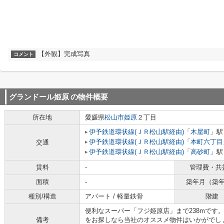
【外観】完成写真
コメント
グランドール姫原
の物件概要
所在地
愛媛県
松山市
姫原
２丁目
伊予鉄道環状線(ＪＲ松山駅経由)
「
木屋町
」駅
伊予鉄道環状線(ＪＲ松山駅経由)
「
本町六丁目
交通
伊予鉄道環状線(ＪＲ松山駅経由)
「
高砂町
」駅
賃料
-
管理費・共
面積
-
築年月（築
種別/構造
アパート / 軽量鉄骨
階建
便利なスーパー「フジ姫原店」まで238mです
備考
をお探しなら当社のオススメ物件はいかがでし