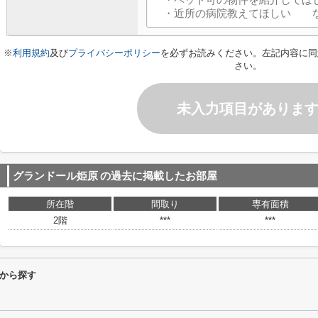
※
利用規約
及び
プライバシーポリシー
を必ずお読みください。左記内容に同
さい。
未入力項目がありま
グランドール姫原
の過去に掲載したお部屋
所在階
間取り
専有面積
2階
***
***
から探す