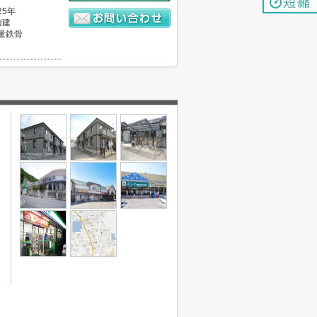
25年
階建
量鉄骨