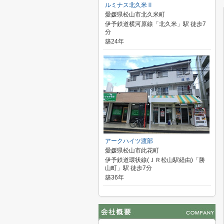
ルミナス北久米Ⅱ
愛媛県松山市北久米町
伊予鉄道横河原線「北久米」駅 徒歩7
分
築24年
アークハイツ渡部
愛媛県松山市此花町
伊予鉄道環状線(ＪＲ松山駅経由)「勝
山町」駅 徒歩7分
築36年