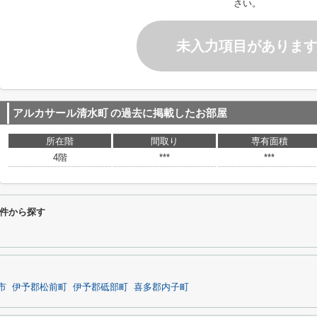
さい。
未入力項目がありま
アルカサール清水町
の過去に掲載したお部屋
所在階
間取り
専有面積
4階
***
***
件から探す
市
伊予郡松前町
伊予郡砥部町
喜多郡内子町