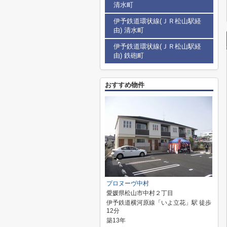
清水町
伊予鉄道環状線(ＪＲ松山駅経
由) 清水町
伊予鉄道環状線(ＪＲ松山駅経
由) 鉄砲町
おすすめ物件
プロヌーヴ中村
愛媛県松山市中村２丁目
伊予鉄道横河原線「いよ立花」駅 徒歩
12分
築13年