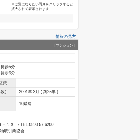
※ご覧になりたい写真をクリックすると
拡大されて表示されます。
情報の見方
【マンション】
 徒歩5分
 徒歩6分
益費
-
年数）
2001年 3月 ( 築25年 )
10階建
９－１３
TEL:0893-57-6200
建物取引業協会