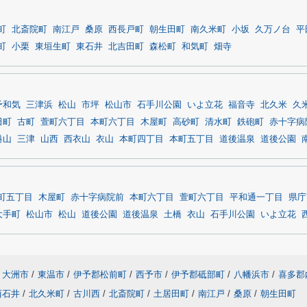
町
北斎院町
南江戸
桑原
西長戸町
朝生田町
南久米町
小坂
久万ノ台
平
町
小栗
東垣生町
東石井
北吉田町
森松町
和気町
畑寺
予和気
三津浜
松山
市坪
松山市
石手川公園
いよ立花
福音寺
北久米
久
田町
古町
萱町六丁目
本町六丁目
木屋町
高砂町
清水町
鉄砲町
赤十字病
港山
三津
山西
西衣山
衣山
本町四丁目
本町五丁目
道後温泉
道後公園
町五丁目
木屋町
赤十字病院前
本町六丁目
萱町六丁目
平和通一丁目
県庁
大手町
松山市
松山
道後公園
道後温泉
土橋
衣山
石手川公園
いよ立花
大洲市
/
東温市
/
伊予郡松前町
/
西予市
/
伊予郡砥部町
/
八幡浜市
/
喜多郡
西石井
/
北久米町
/
古川西
/
北斎院町
/
土居田町
/
南江戸
/
桑原
/
朝生田町