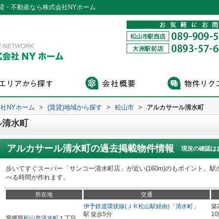
貸・不動産なら株式会社NYホーム
社NYホーム
>
(賃貸)地域から探す
>
松山市
>
アルカサール清水町
ル清水町
アルカサール清水町
の過去掲載物件情報
現況の確認は
歩いてすぐスーパー「サンコー清水町店」が近い(160m)のもポイント。
べる時間が作れます。
所在地
交通
伊予鉄道環状線(ＪＲ松山駅経由)
「
清水町
」
築
駅 徒歩5分
1
愛媛県
松山市
清水町
１丁目