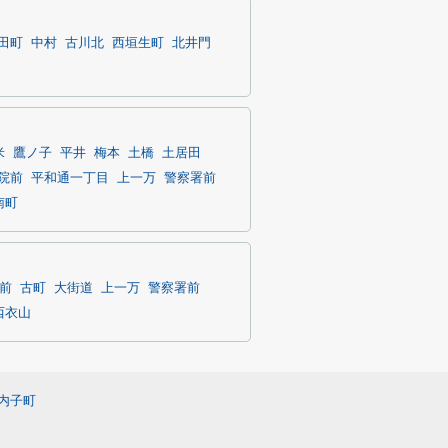
田町
中村
古川北
西垣生町
北井門
米
鷹ノ子
平井
梅本
土橋
土居田
院前
平和通一丁目
上一万
警察署前
南町
前
古町
大街道
上一万
警察署前
西衣山
内子町