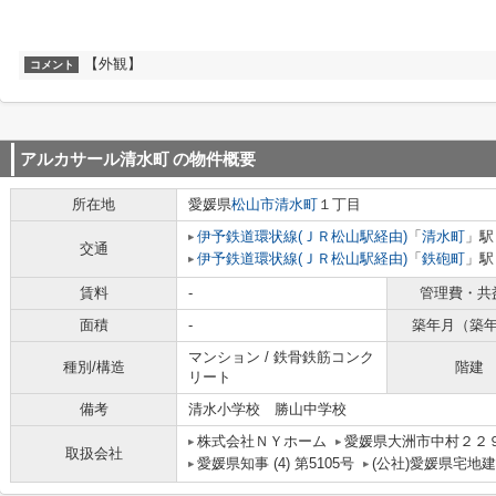
【外観】
コメント
アルカサール清水町
の物件概要
所在地
愛媛県
松山市
清水町
１丁目
伊予鉄道環状線(ＪＲ松山駅経由)
「
清水町
」駅
交通
伊予鉄道環状線(ＪＲ松山駅経由)
「
鉄砲町
」駅
賃料
-
管理費・共
面積
-
築年月（築
マンション / 鉄骨鉄筋コンク
種別/構造
階建
リート
備考
清水小学校 勝山中学校
株式会社ＮＹホーム
愛媛県大洲市中村２２
取扱会社
愛媛県知事 (4) 第5105号
(公社)愛媛県宅地