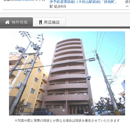
伊予鉄道環状線(ＪＲ松山駅経由)
「
鉄砲町
」
鉄
駅 徒歩6分
ー
物件情報
周辺施設
※写真や図と実際の現状とが異なる場合は現状を優先させていただきます