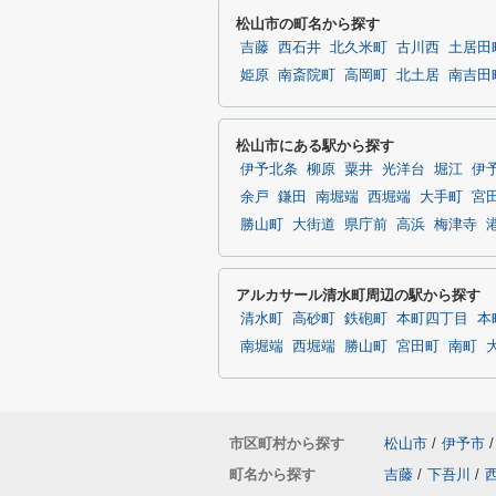
松山市の町名から探す
吉藤
西石井
北久米町
古川西
土居田
姫原
南斎院町
高岡町
北土居
南吉田
松山市にある駅から探す
伊予北条
柳原
粟井
光洋台
堀江
伊
余戸
鎌田
南堀端
西堀端
大手町
宮
勝山町
大街道
県庁前
高浜
梅津寺
アルカサール清水町周辺の駅から探す
清水町
高砂町
鉄砲町
本町四丁目
本
南堀端
西堀端
勝山町
宮田町
南町
市区町村から探す
松山市
/
伊予市
/
町名から探す
吉藤
/
下吾川
/