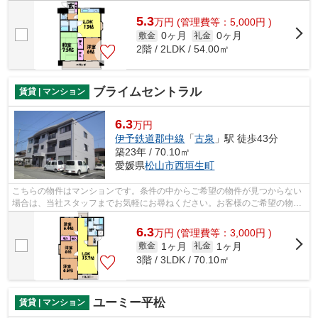
近くて、買い物を気軽に済ませたい主...
5.3
万
円
(管理費等：5,000円 )
0ヶ月
0ヶ月
敷金
礼金
2階 / 2LDK / 54.00㎡
ブライムセントラル
賃貸 | マンション
6.3
万円
伊予鉄道郡中線
「
古泉
」駅 徒歩43分
築23年 / 70.10㎡
愛媛県
松山市
西垣生町
こちらの物件はマンションです。条件の中からご希望の物件が見つからない
場合は、当社スタッフまでお気軽にお尋ねください。お客様のご希望の物件
を共に見つけていきましょう。
6.3
万
円
(管理費等：3,000円 )
1ヶ月
1ヶ月
敷金
礼金
3階 / 3LDK / 70.10㎡
ユーミー平松
賃貸 | マンション