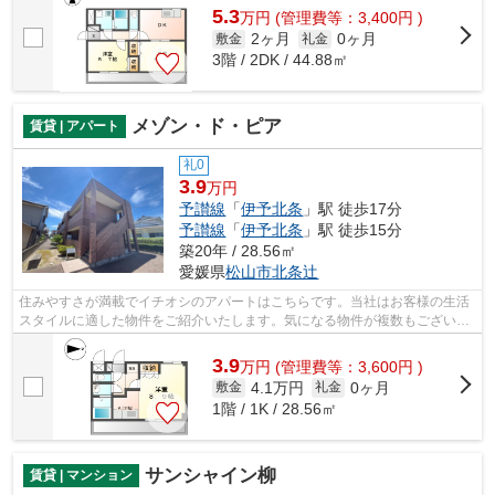
5.3
万
円
(管理費等：3,400円 )
2ヶ月
0ヶ月
敷金
礼金
3階 / 2DK / 44.88㎡
メゾン・ド・ピア
賃貸 | アパート
礼0
3.9
万円
予讃線
「
伊予北条
」駅 徒歩17分
予讃線
「
伊予北条
」駅 徒歩15分
築20年 / 28.56㎡
愛媛県
松山市
北条辻
住みやすさが満載でイチオシのアパートはこちらです。当社はお客様の生活
スタイルに適した物件をご紹介いたします。気になる物件が複数もございま
したら、お気軽に当社へご連絡下さい。
3.9
万
円
(管理費等：3,600円 )
4.1万円
0ヶ月
敷金
礼金
1階 / 1K / 28.56㎡
サンシャイン柳
賃貸 | マンション