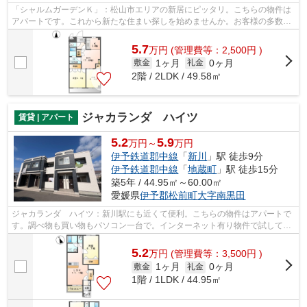
「シャルムガーデンＫ」：松山市エリアの新居にピッタリ。こちらの物件は
アパートです。これから新たな住まい探しを始めませんか。お客様の多数の
ニーズにお応えするべく、数多くの物...
5.7
万
円
(管理費等：2,500円 )
1ヶ月
0ヶ月
敷金
礼金
2階 / 2LDK / 49.58㎡
ジャカランダ ハイツ
賃貸 | アパート
5.2
5.9
万円～
万円
伊予鉄道郡中線
「
新川
」駅 徒歩9分
伊予鉄道郡中線
「
地蔵町
」駅 徒歩15分
築5年 / 44.95㎡～60.00㎡
愛媛県
伊予郡松前町
大字南黒田
ジャカランダ ハイツ：新川駅にも近くて便利。こちらの物件はアパートで
す。調べ物も買い物もパソコン一台で。インターネット有り物件で試してみ
て下さい。伊予郡松前町エリアや新川...
5.2
万
円
(管理費等：3,500円 )
1ヶ月
0ヶ月
敷金
礼金
1階 / 1LDK / 44.95㎡