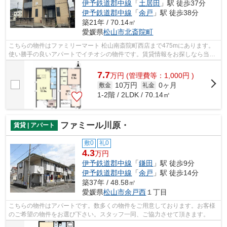
伊予鉄道郡中線
「
土居田
」駅 徒歩37分
伊予鉄道郡中線
「
余戸
」駅 徒歩38分
築21年 / 70.14㎡
愛媛県
松山市
北斎院町
こちらの物件はファミリーマート 松山南斎院町西店まで475mにあります。
使い勝手の良いアパートでイチオシの物件です。賃貸情報をお探しなら当社
のオススメ物件はいかがでしょうか。様...
7.7
万
円
(管理費等：1,000円 )
10万円
0ヶ月
敷金
礼金
1-2階 / 2LDK / 70.14㎡
ファミール川原・
賃貸 | アパート
敷0
礼0
4.3
万円
伊予鉄道郡中線
「
鎌田
」駅 徒歩9分
伊予鉄道郡中線
「
余戸
」駅 徒歩14分
築37年 / 48.58㎡
愛媛県
松山市
余戸西
１丁目
こちらの物件はアパートです。数多くの物件をご用意しております。お客様
のご希望の物件をお選び下さい。スタッフ一同、ご協力させて頂きます。