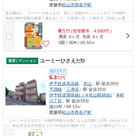
愛媛県
松山市
西長戸町
徒歩圏内に、スーパーがあります。安心と信頼のマンションタイプの物件。
地域の物件情報を数多く集めました。お客様に合った物件をご自由にお選び
下さい。お問い合わせもお気軽にご連...
6
万
円
(管理費等：4,000円 )
0ヶ月
0ヶ月
敷金
礼金
3階 / 3DK / 65.55㎡
ユーミーひさえだD
賃貸 | マンション
敷0
礼0
5.3
万円
伊予鉄道高浜線
「
衣山
」駅 徒歩28分
予讃線
「
三津浜
」駅 徒歩32分
伊予鉄道環状線(ＪＲ松山駅経由)
「
本町
六丁目
」駅 徒歩33分
築23年 / 58.13㎡
愛媛県
松山市
西長戸町
「ユーミーひさえだD」の物件情報をお探しならお気軽にお問い合わせ下さ
い。松山市立北中学校まで2772m以内の物件です。こちらの物件はマンショ
ンです。松山市エリアと伊予鉄道高浜線...