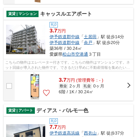
キャッスルエアポート
賃貸 | マンション
礼0
3.7
万円
伊予鉄道郡中線
「
土居田
」駅 徒歩14分
伊予鉄道郡中線
「
余戸
」駅 徒歩20分
築36年 / 30.24㎡
愛媛県
松山市
空港通
３丁目
こちらの物件はエレベーター付きです。こちらの物件はマンションです。ネ
ット回線が導入された物件です。できるだけ早めに不動産情報を集めたい方
は当社スタッフまでご連絡ください。...
3.7
万
円
(管理費等：- )
2ヶ月
0ヶ月
敷金
礼金
6階 / 1K / 30.24㎡
ディアス・パルモ一色
賃貸 | アパート
礼0
7.7
万円
伊予鉄道高浜線
「
西衣山
」駅 徒歩37分