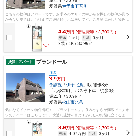
築21年 / 30.96㎡
愛媛県
伊予市
下吾川
こちらの物件はアパートです。お求めのエリアの中からお探しの物件が見つ
からない場合は、当社までご連絡頂ければ幸いです。ご希望に適した物件を
ご提案致します。
4.4
万
円
(管理費等：3,700円 )
1ヶ月
0ヶ月
敷金
礼金
2階 / 1K / 30.96㎡
プランドール
賃貸 | アパート
礼0
3.9
万円
予讃線
「
伊予北条
」駅 徒歩8分
「北条本町」バス停下車 徒歩3分
築21年 / 30.96㎡
愛媛県
松山市
北条
気になるイチオシ物件情報：「プランドール」。住みやすさが満載でイチオ
シのアパートはこちらです。快適な生活を目指すあなたのお役に立てるよう
に。種類をたくさんご用意してお待ち...
3.9
万
円
(管理費等：2,700円 )
4.07万円
0ヶ月
敷金
礼金