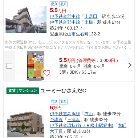
敷0
礼0
5.5
万円
伊予鉄道郡中線
「
土居田
」駅 徒歩12分
伊予鉄道郡中線
「
土橋
」駅 徒歩17分
築24年 / 63.17㎡
愛媛県
松山市
生石町
132-2
好評の駅近物件で、徒歩12分のアクセスが可能となっています。伊予鉄道郡
中線土居田周辺の物件で気になることがあれば、当社までお問い合わせくだ
さい。アクセスや物件詳細などを詳し...
5.5
万
円
(管理費等：3,000円 )
0ヶ月
0ヶ月
敷金
礼金
3階 / 3DK / 63.17㎡
ユーミーひさえだC
賃貸 | マンション
敷0
礼0
6
万円
伊予鉄道高浜線
「
衣山
」駅 徒歩28分
予讃線
「
三津浜
」駅 徒歩32分
伊予鉄道環状線(ＪＲ松山駅経由)
「
本町
六丁目
」駅 徒歩33分
築23年 / 65.55㎡