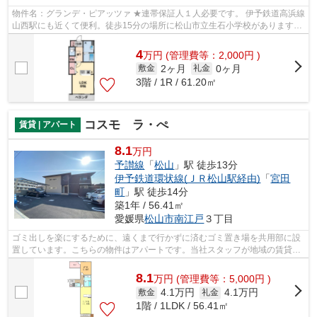
物件名：グランデ・ピアッツァ ★連帯保証人１人必要です。 伊予鉄道高浜線
山西駅にも近くて便利。徒歩15分の場所に松山市立生石小学校があります。
室内設備は洗面所独立・浴室乾燥機な...
4
万
円
(管理費等：2,000円 )
2ヶ月
0ヶ月
敷金
礼金
3階 / 1R / 61.20㎡
コスモ ラ・ぺ
賃貸 | アパート
8.1
万円
予讃線
「
松山
」駅 徒歩13分
伊予鉄道環状線(ＪＲ松山駅経由)
「
宮田
町
」駅 徒歩14分
築1年 / 56.41㎡
愛媛県
松山市
南江戸
３丁目
ゴミ出しを楽にするために、遠くまで行かずに済むゴミ置き場を共用部に設
置しています。こちらの物件はアパートです。当社スタッフが地域の賃貸情
報をご提供いたします。お客様のこだ...
8.1
万
円
(管理費等：5,000円 )
4.1万円
4.1万円
敷金
礼金
1階 / 1LDK / 56.41㎡