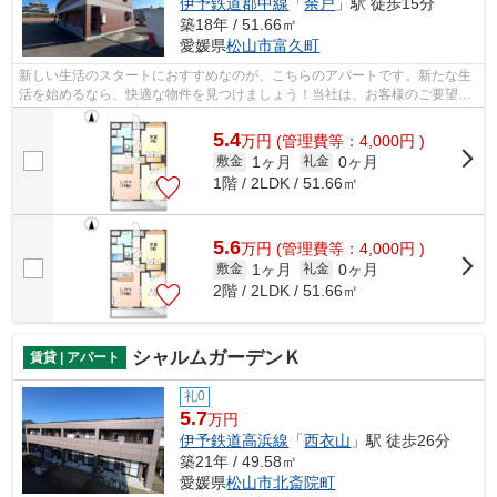
伊予鉄道郡中線
「
余戸
」駅 徒歩15分
築18年 / 51.66㎡
愛媛県
松山市
富久町
新しい生活のスタートにおすすめなのが、こちらのアパートです。新たな生
活を始めるなら、快適な物件を見つけましょう！当社は、お客様のご要望や
ニーズにお応えし、より快適な物件の...
5.4
万
円
(管理費等：4,000円 )
1ヶ月
0ヶ月
敷金
礼金
1階 / 2LDK / 51.66㎡
5.6
万
円
(管理費等：4,000円 )
1ヶ月
0ヶ月
敷金
礼金
2階 / 2LDK / 51.66㎡
シャルムガーデンＫ
賃貸 | アパート
礼0
5.7
万円
伊予鉄道高浜線
「
西衣山
」駅 徒歩26分
築21年 / 49.58㎡
愛媛県
松山市
北斎院町