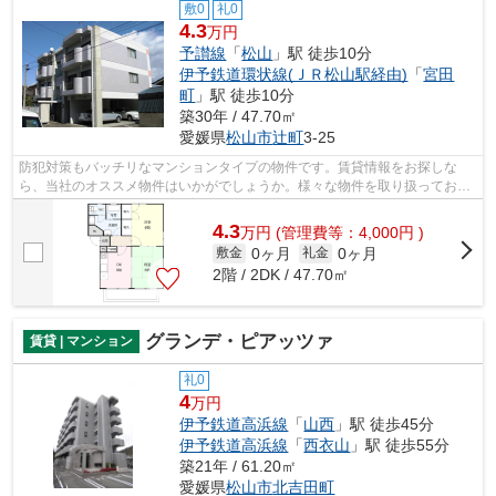
敷0
礼0
4.3
万円
予讃線
「
松山
」駅 徒歩10分
伊予鉄道環状線(ＪＲ松山駅経由)
「
宮田
町
」駅 徒歩10分
築30年 / 47.70㎡
愛媛県
松山市
辻町
3-25
防犯対策もバッチリなマンションタイプの物件です。賃貸情報をお探しな
ら、当社のオススメ物件はいかがでしょうか。様々な物件を取り扱っており
ますので、気になる方はぜひ当社までご...
4.3
万
円
(管理費等：4,000円 )
0ヶ月
0ヶ月
敷金
礼金
2階 / 2DK / 47.70㎡
グランデ・ピアッツァ
賃貸 | マンション
礼0
4
万円
伊予鉄道高浜線
「
山西
」駅 徒歩45分
伊予鉄道高浜線
「
西衣山
」駅 徒歩55分
築21年 / 61.20㎡
愛媛県
松山市
北吉田町