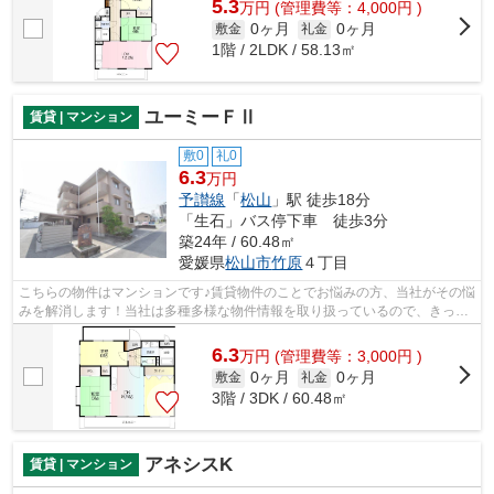
5.3
万
円
(管理費等：4,000円 )
0ヶ月
0ヶ月
敷金
礼金
1階 / 2LDK / 58.13㎡
ユーミーＦⅡ
賃貸 | マンション
敷0
礼0
6.3
万円
予讃線
「
松山
」駅 徒歩18分
「生石」バス停下車 徒歩3分
築24年 / 60.48㎡
愛媛県
松山市
竹原
４丁目
こちらの物件はマンションです♪賃貸物件のことでお悩みの方、当社がその悩
みを解消します！当社は多種多様な物件情報を取り扱っているので、きっと
ご希望の物件が見つかるはずです♪
6.3
万
円
(管理費等：3,000円 )
0ヶ月
0ヶ月
敷金
礼金
3階 / 3DK / 60.48㎡
アネシスK
賃貸 | マンション