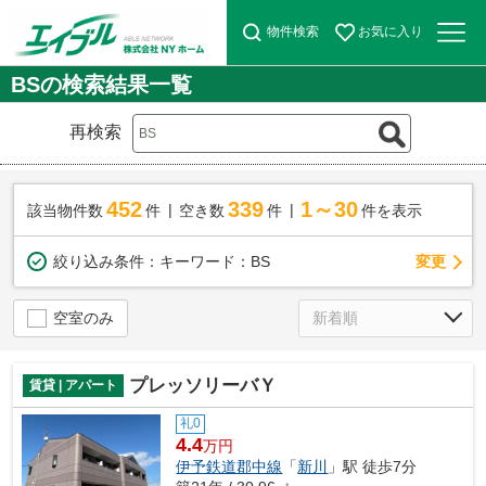
物件検索
お気に入り
BSの検索結果一覧
再検索
452
339
1～30
該当物件数
件
空き数
件
件を表示
変更
絞り込み条件：
キーワード：BS
空室のみ
プレッソリーバＹ
賃貸 | アパート
礼0
4.4
万円
伊予鉄道郡中線
「
新川
」駅 徒歩7分