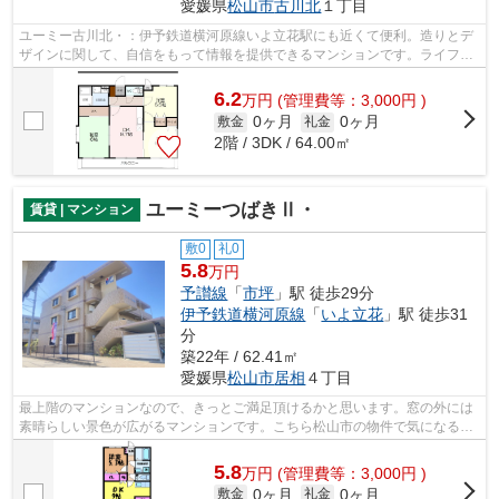
愛媛県
松山市
古川北
１丁目
ユーミー古川北・：伊予鉄道横河原線いよ立花駅にも近くて便利。造りとデ
ザインに関して、自信をもって情報を提供できるマンションです。ライフス
タイルに適した賃貸物件をお探しの方...
6.2
万
円
(管理費等：3,000円 )
0ヶ月
0ヶ月
敷金
礼金
2階 / 3DK / 64.00㎡
ユーミーつばきⅡ・
賃貸 | マンション
敷0
礼0
5.8
万円
予讃線
「
市坪
」駅 徒歩29分
伊予鉄道横河原線
「
いよ立花
」駅 徒歩31
分
築22年 / 62.41㎡
愛媛県
松山市
居相
４丁目
最上階のマンションなので、きっとご満足頂けるかと思います。窓の外には
素晴らしい景色が広がるマンションです。こちら松山市の物件で気になるも
のが見つかれば、当社までお気軽にご...
5.8
万
円
(管理費等：3,000円 )
0ヶ月
0ヶ月
敷金
礼金