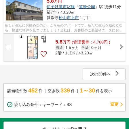
5.8
万円
伊予鉄道市駅線
「
道後公園
」駅 徒歩11分
築7年 / 43.20㎡
愛媛県
松山市
上市
１丁目
新しい生活にお勧めなのが、こちらのアパートです。新たな生活を始めるな
ら、快適な物件を見つけましょう！当社は、お客様のご要望やニーズにお応
えし、より快適な物件のご紹介をいた...
5.8
万
円
(管理費等：4,700円 )
1.5ヶ月
0ヶ月
敷金
礼金
2階 / 1LDK / 43.20㎡
次の30件へ
452
339
1～30
該当物件数
件
空き数
件
件を表示
変更
絞り込み条件：
キーワード：BS