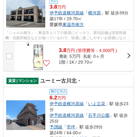
礼0
3.8
万円
伊予鉄道横河原線
「
横河原
」駅 徒歩39分
築17年 / 29.70㎡
愛媛県
東温市
南方
「シェルル南方」：東温市エリアの新居にピッタリ。室内設備は浴室乾燥
機・洗面所独立などが揃っているので、快適に過ごしやすいお部屋になりま
す。モニターから顔が見えるTVインター...
3.8
万
円
(管理費等：4,000円 )
5万円
0ヶ月
敷金
礼金
1階 / 1K / 29.70㎡
ユーミー古川北・
賃貸 | マンション
敷0
礼0
6.2
万円
伊予鉄道横河原線
「
いよ立花
」駅 徒歩23
分
伊予鉄道横河原線
「
石手川公園
」駅 徒歩
25分
予讃線
「
市坪
」駅 徒歩29分
築24年 / 64.00㎡