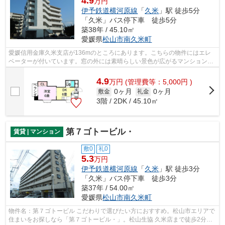
4.9
万円
伊予鉄道横河原線
「
久米
」駅 徒歩5分
「久米」バス停下車 徒歩5分
築38年 / 45.10㎡
愛媛県
松山市
南久米町
愛媛信用金庫久米支店が136mのところにあります。こちらの物件にはエレ
ベーターが付いています。窓の外には素晴らしい景色が広がるマンションで
す。徒歩5分の距離に駅がある物件で、ア...
4.9
万
円
(管理費等：5,000円 )
0ヶ月
0ヶ月
敷金
礼金
3階 / 2DK / 45.10㎡
第７ゴトービル・
賃貸 | マンション
敷0
礼0
5.3
万円
伊予鉄道横河原線
「
久米
」駅 徒歩3分
「久米」バス停下車 徒歩3分
築37年 / 54.00㎡
愛媛県
松山市
南久米町
物件名：第７ゴトービル こだわりで選びたい方におすすめ。松山市エリアで
住まいをお探しなら「第７ゴトービル・」。松山生協 久米店まで徒歩2分と