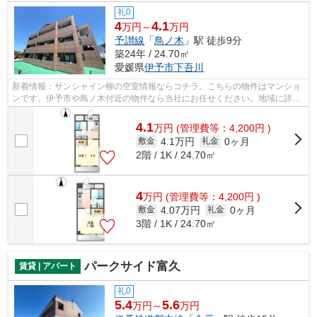
礼0
4
4.1
万円～
万円
予讃線
「
鳥ノ木
」駅 徒歩9分
築24年 / 24.70㎡
愛媛県
伊予市
下吾川
新着情報：サンシャイン柳の空室情報ならコチラ。こちらの物件はマンショ
ンです。伊予市や鳥ノ木付近の物件なら当社にお任せください。地域に詳し
い経験豊富なスタッフがお部屋探しを...
4.1
万
円
(管理費等：4,200円 )
4.1万円
0ヶ月
敷金
礼金
2階 / 1K / 24.70㎡
4
万
円
(管理費等：4,200円 )
4.07万円
0ヶ月
敷金
礼金
3階 / 1K / 24.70㎡
パークサイド富久
賃貸 | アパート
礼0
5.4
5.6
万円～
万円