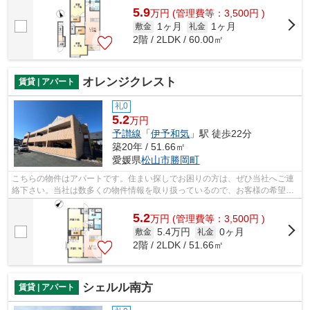
5.9
万
円
(管理費等：3,500円 )
1ヶ月
1ヶ月
敷金
礼金
2階 / 2LDK / 60.00㎡
オレンジクレスト
賃貸 | アパート
礼0
5.2
万円
予讃線
「
伊予和気
」駅 徒歩22分
築20年 / 51.66㎡
愛媛県
松山市
勝岡町
こちらの物件はアパートです。住まい探しでお困りの方は、ぜひ当社へご連
絡下さい。当社は数多くの物件情報を取り扱っているので、お客様の希望条
件に適した物件が見つかるでしょう。
5.2
万
円
(管理費等：3,500円 )
5.4万円
0ヶ月
敷金
礼金
2階 / 2LDK / 51.66㎡
シェルル南方
賃貸 | アパート