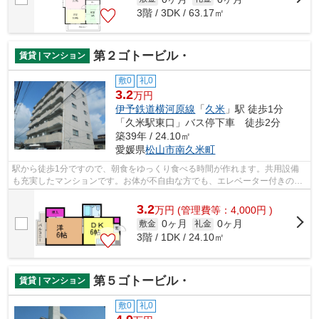
3階 / 3DK / 63.17㎡
第２ゴトービル・
賃貸 | マンション
敷0
礼0
3.2
万円
伊予鉄道横河原線
「
久米
」駅 徒歩1分
「久米駅東口」バス停下車 徒歩2分
築39年 / 24.10㎡
愛媛県
松山市
南久米町
駅から徒歩1分ですので、朝食をゆっくり食べる時間が作れます。共用設備
も充実したマンションです。お体が不自由な方でも、エレベーター付きの物
件なので昇り降りも安心です。松山市エ...
3.2
万
円
(管理費等：4,000円 )
0ヶ月
0ヶ月
敷金
礼金
3階 / 1DK / 24.10㎡
第５ゴトービル・
賃貸 | マンション
敷0
礼0