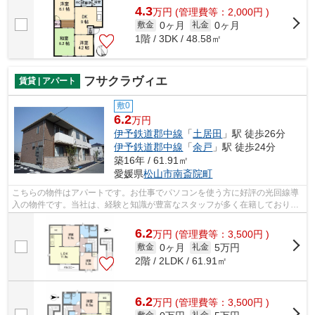
4.3
万
円
(管理費等：2,000円 )
0ヶ月
0ヶ月
敷金
礼金
1階 / 3DK / 48.58㎡
フサクラヴィエ
賃貸 | アパート
敷0
6.2
万円
伊予鉄道郡中線
「
土居田
」駅 徒歩26分
伊予鉄道郡中線
「
余戸
」駅 徒歩24分
築16年 / 61.91㎡
愛媛県
松山市
南斎院町
こちらの物件はアパートです。お仕事でパソコンを使う方に好評の光回線導
入の物件です。当社は、経験と知識が豊富なスタッフが多く在籍しており、
松山市や伊予鉄道郡中線土居田付近の...
6.2
万
円
(管理費等：3,500円 )
0ヶ月
5万円
敷金
礼金
2階 / 2LDK / 61.91㎡
6.2
万
円
(管理費等：3,500円 )