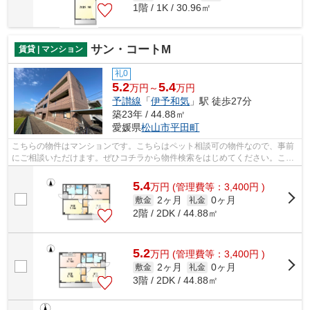
1階 / 1K / 30.96㎡
サン・コートM
賃貸 | マンション
礼0
5.2
5.4
万円～
万円
予讃線
「
伊予和気
」駅 徒歩27分
築23年 / 44.88㎡
愛媛県
松山市
平田町
こちらの物件はマンションです。こちらはペット相談可の物件なので、事前
にご相談いただけます。ぜひコチラから物件検索をはじめてください。これ
までの生活よりも快適な生活を実現し...
5.4
万
円
(管理費等：3,400円 )
2ヶ月
0ヶ月
敷金
礼金
2階 / 2DK / 44.88㎡
5.2
万
円
(管理費等：3,400円 )
2ヶ月
0ヶ月
敷金
礼金
3階 / 2DK / 44.88㎡