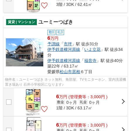
3階 / 3DK / 62.41㎡
ユーミーつばき
賃貸 | マンション
敷0
礼0
6
万円
予讃線
「
市坪
」駅 徒歩31分
伊予鉄道横河原線
「
いよ立花
」駅 徒歩34
分
伊予鉄道横河原線
「
福音寺
」駅 徒歩40分
築22年 / 63.17㎡
愛媛県
松山市
居相
６丁目
物件名：ユーミーつばき ネット無料、角部屋、TVモニターホン、室内洗濯機
置き場あり 石井小学校区になります♪
6
万
円
(管理費等：3,000円 )
0ヶ月
0ヶ月
敷金
礼金
1階 / 3DK / 63.17㎡
6
万
円
(管理費等：3,000円 )
0ヶ月
0ヶ月
敷金
礼金