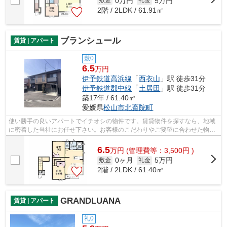
0万円
5万円
敷金
礼金
2階 / 2LDK / 61.91㎡
ブランシュール
賃貸 | アパート
敷0
6.5
万円
伊予鉄道高浜線
「
西衣山
」駅 徒歩31分
伊予鉄道郡中線
「
土居田
」駅 徒歩31分
築17年 / 61.40㎡
愛媛県
松山市
北斎院町
使い勝手の良いアパートでイチオシの物件です。賃貸物件を探すなら、地域
に密着した当社にお任せ下さい。お客様のこだわりやご要望に合わせた物件
や当社オススメの物件など、多種多様...
6.5
万
円
(管理費等：3,500円 )
0ヶ月
5万円
敷金
礼金
2階 / 2LDK / 61.40㎡
GRANDLUANA
賃貸 | アパート
礼0