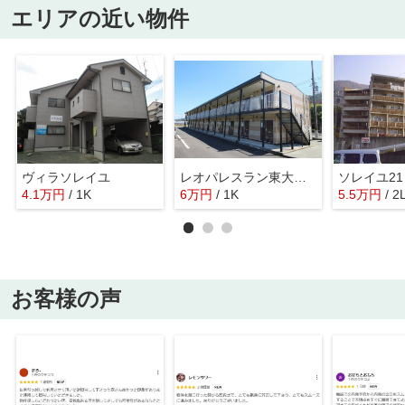
エリアの近い物件
ヴィラソレイユ
レオパレスラン東大洲Ｍ
ソレイユ21
4.1
万
円
/ 1K
6
万
円
/ 1K
5.5
万
円
/ 2
お客様の声