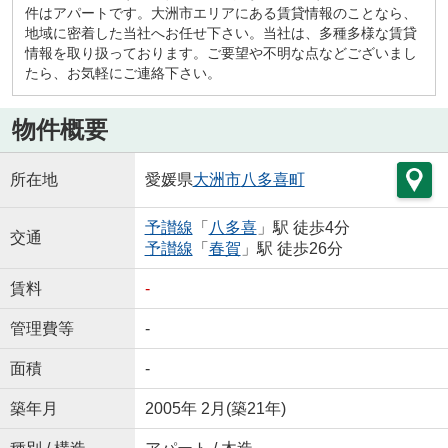
件はアパートです。大洲市エリアにある賃貸情報のことなら、
地域に密着した当社へお任せ下さい。当社は、多種多様な賃貸
情報を取り扱っております。ご要望や不明な点などございまし
たら、お気軽にご連絡下さい。
物件概要
所在地
愛媛県
大洲市
八多喜町
予讃線
「
八多喜
」駅 徒歩4分
交通
予讃線
「
春賀
」駅 徒歩26分
賃料
-
管理費等
-
面積
-
築年月
2005年 2月(築21年)