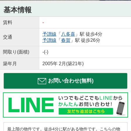
基本情報
賃料
-
予讃線
「
八多喜
」駅 徒歩4分
交通
予讃線
「
春賀
」駅 徒歩26分
間取り(面積)
-(-)
築年月
2005年 2月(築21年)
お問い合わせ(無料)
最上階の物件です。徒歩4分に駅がある物件です。こちらの物