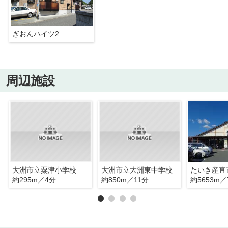
ぎおんハイツ2
周辺施設
大洲市立粟津小学校
大洲市立大洲東中学校
約295m／4分
約850m／11分
約5653m／