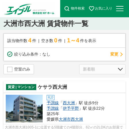
物件検索
お気に入り
大洲市西大洲 賃貸物件一覧
4
0
1～4
該当物件数
件
空き数
件
件を表示
変更
絞り込み条件：
なし
空室のみ
ケサラ西大洲
賃貸 | マンション
礼0
予讃線
「
西大洲
」駅 徒歩9分
予讃線
「
伊予平野
」駅 徒歩22分
築25年
愛媛県
大洲市
西大洲
大洲市西大洲1005-1に位置する5階建ての4階部分、62㎡の2LDKのお部屋で