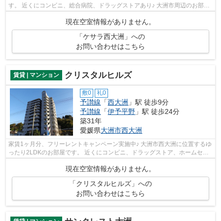
す。 近くにコンビニ、総合病院、ドラッグストアあり♪ 大洲市周辺のお部屋
探しはエイブル大洲にお任せください...
現在空室情報がありません。
「ケサラ西大洲」への
お問い合わせはこちら
クリスタルヒルズ
賃貸 | マンション
敷0
礼0
予讃線
「
西大洲
」駅 徒歩9分
予讃線
「
伊予平野
」駅 徒歩24分
築31年
愛媛県
大洲市
西大洲
家賃1ヶ月分、フリーレントキャンペーン実施中♪ 大洲市西大洲に位置するゆ
ったり2LDKのお部屋です。 近くにコンビニ、ドラッグストア、ホームセン
ターがあり便利！ 大洲市周辺のお部...
現在空室情報がありません。
「クリスタルヒルズ」への
お問い合わせはこちら