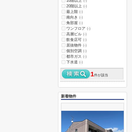
10階以上
(-)
20階以上
(-)
最上階
(-)
南向き
(-)
角部屋
(-)
ワンフロア
(-)
高層ビル
(-)
飲食店可
(-)
居抜物件
(-)
個別空調
(-)
都市ガス
(-)
下水道
(-)
1
件が該当
新着物件