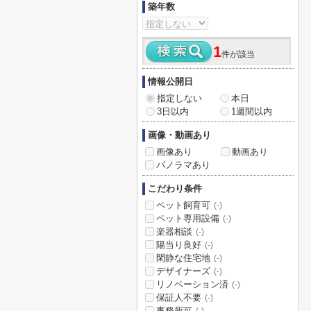
築年数
1
件が該当
情報公開日
指定しない
本日
3日以内
1週間以内
画像・動画あり
画像あり
動画あり
パノラマあり
こだわり条件
ペット飼育可
(-)
ペット専用設備
(-)
楽器相談
(-)
陽当り良好
(-)
閑静な住宅地
(-)
デザイナーズ
(-)
リノベーション済
(-)
保証人不要
(-)
事務所可