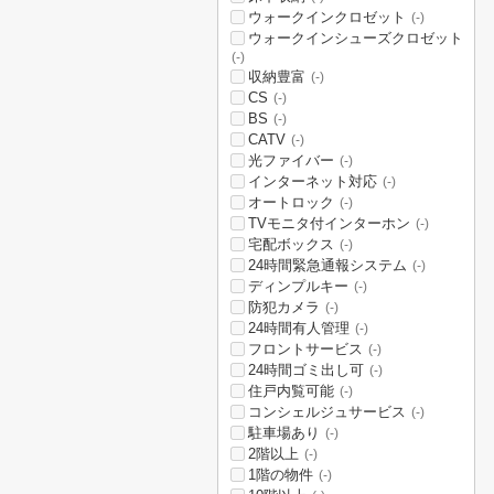
ウォークインクロゼット
(-)
ウォークインシューズクロゼット
(-)
収納豊富
(-)
CS
(-)
BS
(-)
CATV
(-)
光ファイバー
(-)
インターネット対応
(-)
オートロック
(-)
TVモニタ付インターホン
(-)
宅配ボックス
(-)
24時間緊急通報システム
(-)
ディンプルキー
(-)
防犯カメラ
(-)
24時間有人管理
(-)
フロントサービス
(-)
24時間ゴミ出し可
(-)
住戸内覧可能
(-)
コンシェルジュサービス
(-)
駐車場あり
(-)
2階以上
(-)
1階の物件
(-)