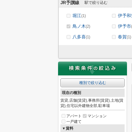
JR予讃線
駅で絞り込む
堀江
伊予和
(1)
鳥ノ木
伊予市
(2)
八多喜
春賀
(1)
(1)
種別で絞り込む
現在の種別
賃貸,店舗(賃貸),事務所(賃貸),土地(賃
貸),住宅以外建物全部,駐車場
アパート
マンション
一戸建て
▼賃料