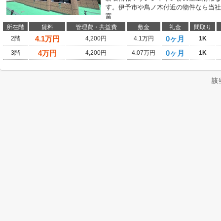
す。伊予市や鳥ノ木付近の物件なら当社
富...
所在階
賃料
管理費・共益費
敷金
礼金
間取り
4.1
万円
0ヶ月
2階
4,200円
4.1万円
1K
4
万円
0ヶ月
3階
4,200円
4.07万円
1K
該