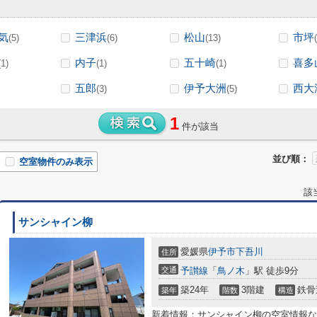
気
三津浜
松山
市坪
(5)
(6)
(13)
内子
五十崎
喜多
(1)
(1)
(1)
五郎
伊予大洲
西大
(3)
(5)
1
件が該当
並び順：
空室物件のみ表示
該
サンシャイン柳
愛媛県
伊予市
下吾川
住所
交通
予讃線
「
鳥ノ木
」駅 徒歩9分
築24年
3階建
鉄骨
築年
階数
構造
新着情報：サンシャイン柳の空室情報な