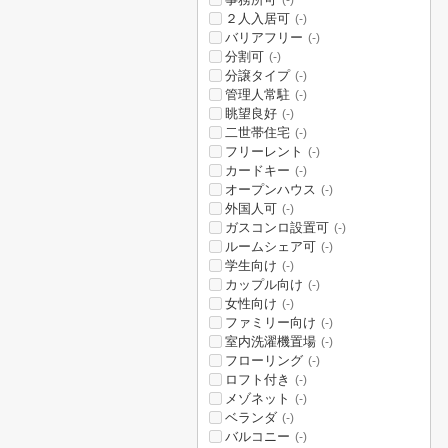
(-)
２人入居可
(-)
バリアフリー
(-)
分割可
(-)
分譲タイプ
(-)
管理人常駐
(-)
眺望良好
(-)
二世帯住宅
(-)
フリーレント
(-)
カードキー
(-)
オープンハウス
(-)
外国人可
(-)
ガスコンロ設置可
(-)
ルームシェア可
(-)
学生向け
(-)
カップル向け
(-)
女性向け
(-)
ファミリー向け
(-)
室内洗濯機置場
(-)
フローリング
(-)
ロフト付き
(-)
メゾネット
(-)
ベランダ
(-)
バルコニー
(-)