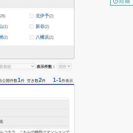
北伊予
(28)
(2)
山
新谷
(1)
(2)
洲
八幡浜
(2)
(2)
表示件数：
1
2
1-1
当公開件数
件 空き数
件
件表示
造
らコチラ。こちらの物件はマンションで