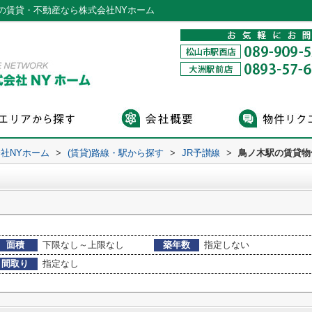
の賃貸・不動産なら株式会社NYホーム
社NYホーム
>
(賃貸)路線・駅から探す
>
JR予讃線
>
鳥ノ木駅の賃貸物
面積
下限なし～上限なし
築年数
指定しない
間取り
指定なし