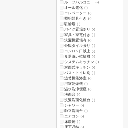
ルーフバルコニー
(-)
オール電化
(-)
エレベーター
(-)
照明器具付き
(-)
駐輪場
(-)
バイク置場あり
(-)
家具・家電付き
(-)
洗濯機置場有
(-)
外観タイル張り
(-)
コンロ２口以上
(-)
食器洗い乾燥機
(-)
システムキッチン
(-)
対面式キッチン
(-)
バス・トイレ別
(-)
追焚機能浴室
(-)
浴室乾燥機
(-)
温水洗浄便座
(-)
洗面台
(-)
洗髪洗面化粧台
(-)
シャワー
(-)
独立洗面台
(-)
エアコン
(-)
床暖房
(-)
床下収納
(-)