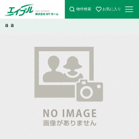
物件検索
お気に入り
ａａ