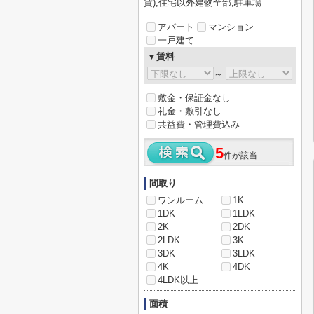
貸),住宅以外建物全部,駐車場
アパート
マンション
一戸建て
▼賃料
～
敷金・保証金なし
礼金・敷引なし
共益費・管理費込み
5
件が該当
間取り
ワンルーム
1K
1DK
1LDK
2K
2DK
2LDK
3K
3DK
3LDK
4K
4DK
4LDK以上
面積