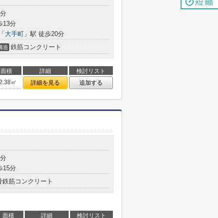
9分
歩13分
「
大手町
」駅 徒歩20分
鉄筋コンクリート
構造
面積
詳細
検討リスト
2.38㎡
詳細を見る
追加する
4分
歩15分
骨鉄筋コンクリート
面積
詳細
検討リスト