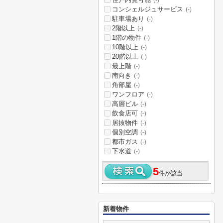
(-)
コンシェルジュサービス
(-)
駐車場あり
(-)
2階以上
(-)
1階の物件
(-)
10階以上
(-)
20階以上
(-)
最上階
(-)
南向き
(-)
角部屋
(-)
ワンフロア
(-)
高層ビル
(-)
飲食店可
(-)
居抜物件
(-)
個別空調
(-)
都市ガス
(-)
下水道
(-)
5
件が該当
新着物件