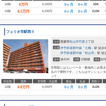
6
万円
0ヶ月
0ヶ月
10階
6,200円
3DK
6.1
万円
0ヶ月
0ヶ月
10階
6,200円
2LDK
フェリオ市駅西Ⅱ
愛媛県
松山市
竹原
２丁目
住所
交通
伊予鉄道郡中線
「
土橋
」駅 徒歩
伊予鉄道郡中線
「
松山市
」駅 徒
築41年
10階建
鉄
築年
階数
構造
共用部にはエレベータ・敷地内ごみ置き
るので便利です。こちらはマンションタ
って...
所在階
賃料
管理費・共益費
敷金
礼金
間取り
6.8
万円
0ヶ月
0ヶ月
10階
6,200円
3LDK