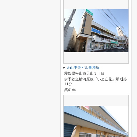
天山中央ビル事務所
愛媛県松山市天山３丁目
伊予鉄道横河原線「いよ立花」駅 徒歩
11分
築41年