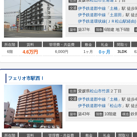
愛媛県
松山市
空港通
１丁目
住所
交通
伊予鉄道郡中線
「
土橋
」駅 徒歩
伊予鉄道郡中線
「
土居田
」駅 徒
伊予鉄道環状線(ＪＲ松山駅経由)
築37年
6階建 地下6階
築年
階数
所在階
賃料
管理費・共益費
敷金
礼金
間取り
4.6
万円
0ヶ月
6階
6,000円
1ヶ月
3LDK
6
フェリオ市駅西Ⅰ
愛媛県
松山市
竹原
２丁目
住所
交通
伊予鉄道郡中線
「
土橋
」駅 徒歩
伊予鉄道郡中線
「
松山市
」駅 徒
築43年
10階建
鉄
築年
階数
構造
所在階
賃料
管理費・共益費
敷金
礼金
間取り