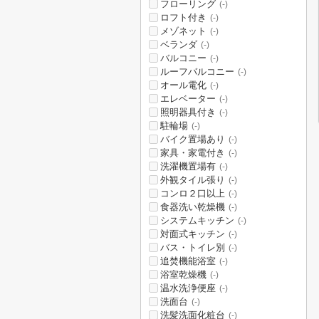
フローリング
(-)
ロフト付き
(-)
メゾネット
(-)
ベランダ
(-)
バルコニー
(-)
ルーフバルコニー
(-)
オール電化
(-)
エレベーター
(-)
照明器具付き
(-)
駐輪場
(-)
バイク置場あり
(-)
家具・家電付き
(-)
洗濯機置場有
(-)
外観タイル張り
(-)
コンロ２口以上
(-)
食器洗い乾燥機
(-)
システムキッチン
(-)
対面式キッチン
(-)
バス・トイレ別
(-)
追焚機能浴室
(-)
浴室乾燥機
(-)
温水洗浄便座
(-)
洗面台
(-)
洗髪洗面化粧台
(-)