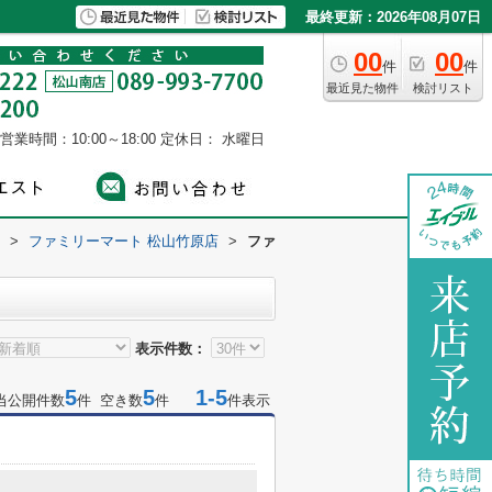
最終更新：2026年08月07日
00
00
件
件
最近見た物件
検討リスト
営業時間：10:00～18:00
定休日： 水曜日
>
ファミリーマート 松山竹原店
>
ファ
表示件数：
5
5
1-5
当公開件数
件 空き数
件
件表示