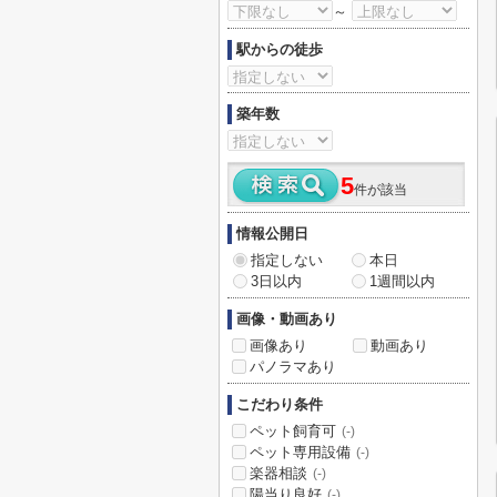
～
駅からの徒歩
築年数
5
件が該当
情報公開日
指定しない
本日
3日以内
1週間以内
画像・動画あり
画像あり
動画あり
パノラマあり
こだわり条件
ペット飼育可
(-)
ペット専用設備
(-)
楽器相談
(-)
陽当り良好
(-)