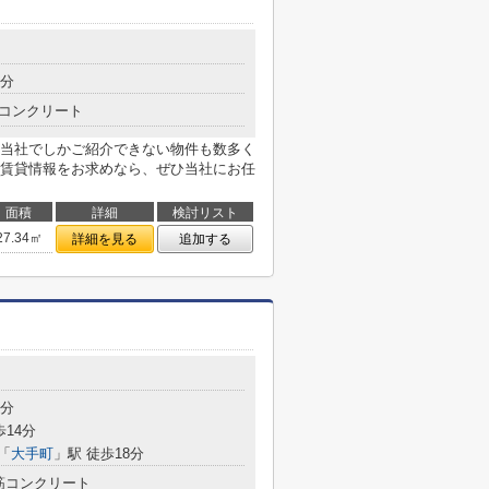
7分
コンクリート
当社でしかご紹介できない物件も数多く
賃貸情報をお求めなら、ぜひ当社にお任
面積
詳細
検討リスト
27.34㎡
詳細を見る
追加する
7分
歩14分
「
大手町
」駅 徒歩18分
筋コンクリート