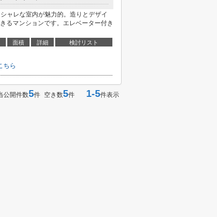
オシャレな室内が魅力的。造りとデザイ
きるマンションです。エレベーター付き
面積
詳細
検討リスト
こちら
5
5
1-5
当公開件数
件 空き数
件
件表示