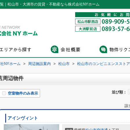
一覧｜松山市・大洲市の賃貸・不動産なら株式会社NYホーム
社NYホーム
>
周辺施設案内
>
松山市
>
松山市のコンビニエンスストア
店周辺物件
並び順：
空室物件のみ表示
該
アインヴィント