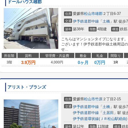
ドールハウス雄郡
愛媛県
松山市
雄郡
２丁目6-37
住所
交通
伊予鉄道郡中線
「
土橋
」駅 徒歩
築38年
4階建
鉄筋
築年
階数
構造
こちらはマンションタイプになります。
ございます！伊予鉄道郡中線土橋周辺の
せ...
所在階
賃料
管理費・共益費
敷金
礼金
間取り
3.9
万円
0ヶ月
0万円
3階
4,000円
1R
アリスト・ブランズ
愛媛県
松山市
竹原
２丁目2-15
住所
交通
伊予鉄道郡中線
「
土橋
」駅 徒歩
伊予鉄道郡中線
「
土居田
」駅 徒
伊予鉄道環状線(ＪＲ松山駅経由)
築12年
11階建
鉄
築年
階数
構造