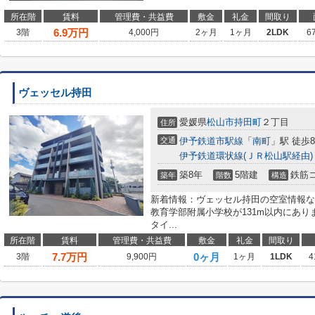
所在階
賃料
管理費・共益費
敷金
礼金
間取り
6.9
万円
3階
4,000円
2ヶ月
1ヶ月
2LDK
6
ヴェッセル持田
愛媛県
松山市
持田町
２丁目
住所
交通
伊予鉄道市駅線
「
南町
」駅 徒歩
伊予鉄道環状線(ＪＲ松山駅経由)
築8年
5階建
鉄筋
築年
階数
構造
新着情報：ヴェッセル持田の空室情報な
教育学部附属小学校が131m以内にあ
タイ...
所在階
賃料
管理費・共益費
敷金
礼金
間取り
7.7
万円
0ヶ月
3階
9,900円
1ヶ月
1LDK
4