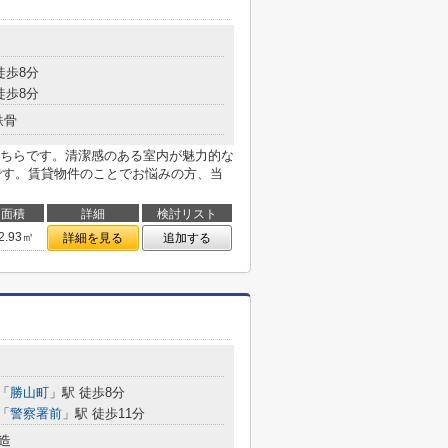
徒歩8分
徒歩8分
鉄骨
ちらです。清潔感のある室内が魅力的な
しです。賃貸物件のことでお悩みの方、当
面積
詳細
検討リスト
2.93㎡
詳細を見る
追加する
「
勝山町
」駅 徒歩8分
「
警察署前
」駅 徒歩11分
造