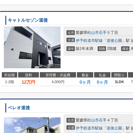
キャトルセゾン道後
愛媛県
松山市
石手
５丁目
住所
交通
伊予鉄道市駅線
「
道後公園
」駅 
築1年未満
2階建
築年
階数
構造
所在階
賃料
管理費・共益費
敷金
礼金
間取り
12
万円
0ヶ月
0ヶ月
1-2階
4,000円
3LDK
ベレオ道後
愛媛県
松山市
石手
４丁目
住所
交通
伊予鉄道市駅線
「
道後公園
」駅 