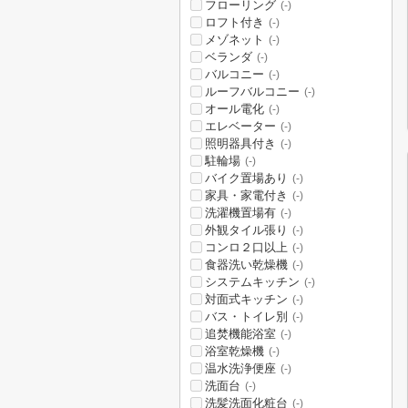
フローリング
(-)
ロフト付き
(-)
メゾネット
(-)
ベランダ
(-)
バルコニー
(-)
ルーフバルコニー
(-)
オール電化
(-)
エレベーター
(-)
照明器具付き
(-)
駐輪場
(-)
バイク置場あり
(-)
家具・家電付き
(-)
洗濯機置場有
(-)
外観タイル張り
(-)
コンロ２口以上
(-)
食器洗い乾燥機
(-)
システムキッチン
(-)
対面式キッチン
(-)
バス・トイレ別
(-)
追焚機能浴室
(-)
浴室乾燥機
(-)
温水洗浄便座
(-)
洗面台
(-)
洗髪洗面化粧台
(-)