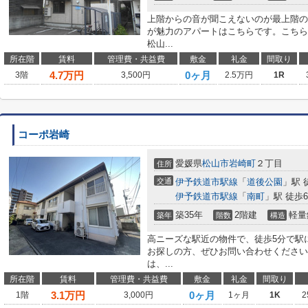
上階からの音が聞こえないのが最上階の
が魅力のアパートはこちらです。こちら
松山...
所在階
賃料
管理費・共益費
敷金
礼金
間取り
4.7
万円
0ヶ月
3階
3,500円
2.5万円
1R
コーポ岩崎
愛媛県
松山市
岩崎町
２丁目
住所
交通
伊予鉄道市駅線
「
道後公園
」駅 
伊予鉄道市駅線
「
南町
」駅 徒歩
築35年
2階建
軽量
築年
階数
構造
高ニーズな駅近の物件で、徒歩5分で駅
お探しの方、ぜひお問い合わせください
は、...
所在階
賃料
管理費・共益費
敷金
礼金
間取り
3.1
万円
0ヶ月
1階
3,000円
1ヶ月
1K
2