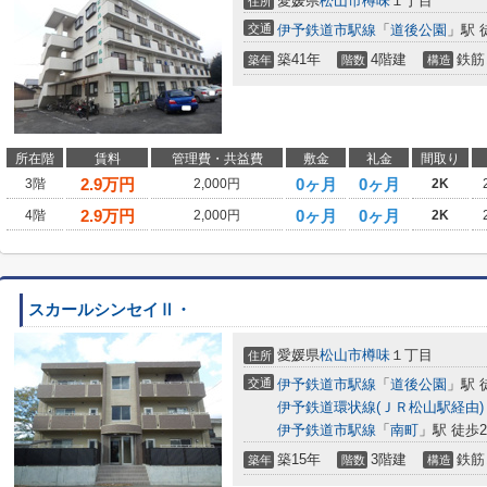
愛媛県
松山市
樽味
１丁目
住所
交通
伊予鉄道市駅線
「
道後公園
」駅 
築41年
4階建
鉄筋
築年
階数
構造
所在階
賃料
管理費・共益費
敷金
礼金
間取り
2.9
万円
0ヶ月
0ヶ月
3階
2,000円
2K
2.9
万円
0ヶ月
0ヶ月
4階
2,000円
2K
スカールシンセイⅡ・
愛媛県
松山市
樽味
１丁目
住所
交通
伊予鉄道市駅線
「
道後公園
」駅 
伊予鉄道環状線(ＪＲ松山駅経由)
伊予鉄道市駅線
「
南町
」駅 徒歩2
築15年
3階建
鉄筋
築年
階数
構造