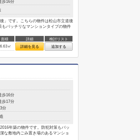
徒歩16分
造
後」です。こちらの物件は松山市立道後
対策もバッチリなマンションタイプの物件
面積
詳細
検討リスト
76.63㎡
詳細を見る
追加する
徒歩16分
徒歩17分
3分
造
2016年築の物件です。防犯対策もバッ
潔な敷地内ごみ置き場のあるマンショ