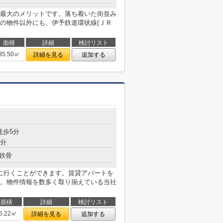
最大のメリットです。落ち着いた街並み
の物件以外にも、伊予鉄道環状線(ＪＲ
面積
詳細
検討リスト
35.50㎡
詳細を見る
追加する
徒歩5分
6分
鉄骨
に行くことができます。賃貸アパートを
。物件情報を数多く取り揃えている当社
面積
詳細
検討リスト
5.22㎡
詳細を見る
追加する