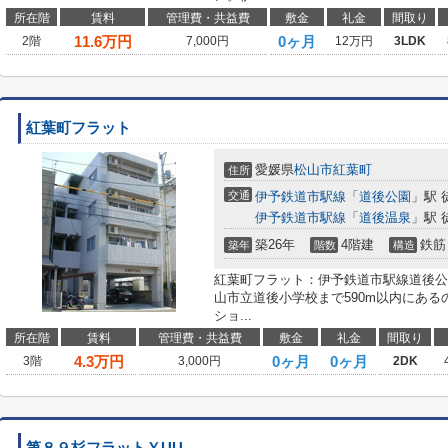
所在階
賃料
管理費・共益費
敷金
礼金
間取り
11.6
万円
0ヶ月
2階
7,000円
12万円
3LDK
紅葉町フラット
愛媛県
松山市
紅葉町
住所
交通
伊予鉄道市駅線
「
道後公園
」駅 
伊予鉄道市駅線
「
道後温泉
」駅 
築26年
4階建
鉄筋
築年
階数
構造
紅葉町フラット：伊予鉄道市駅線道後公
山市立道後小学校まで590m以内にあ
ショ...
所在階
賃料
管理費・共益費
敷金
礼金
間取り
4.3
万円
0ヶ月
0ヶ月
3階
3,000円
2DK