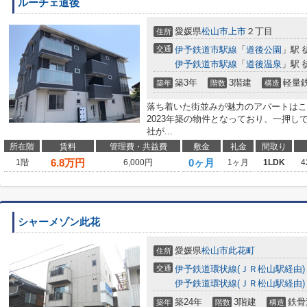
ルーチェ道後
愛媛県
松山市
上市
２丁目
住所
交通
伊予鉄道市駅線
「
道後公園
」駅 
伊予鉄道市駅線
「
道後温泉
」駅 
築3年
3階建
軽量
築年
階数
構造
落ち着いた街並みが魅力のアパートはこ
2023年築の物件となっており、一押
社が...
所在階
賃料
管理費・共益費
敷金
礼金
間取り
6.8
万円
0ヶ月
1階
6,000円
1ヶ月
1LDK
4
シャーメゾン此花
愛媛県
松山市
此花町
住所
交通
伊予鉄道環状線(ＪＲ松山駅経由)
伊予鉄道環状線(ＪＲ松山駅経由)
築24年
3階建
鉄骨
築年
階数
構造