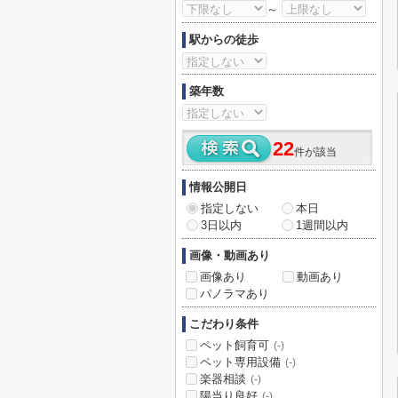
～
駅からの徒歩
築年数
22
件が該当
情報公開日
指定しない
本日
3日以内
1週間以内
画像・動画あり
画像あり
動画あり
パノラマあり
こだわり条件
ペット飼育可
(-)
ペット専用設備
(-)
楽器相談
(-)
陽当り良好
(-)