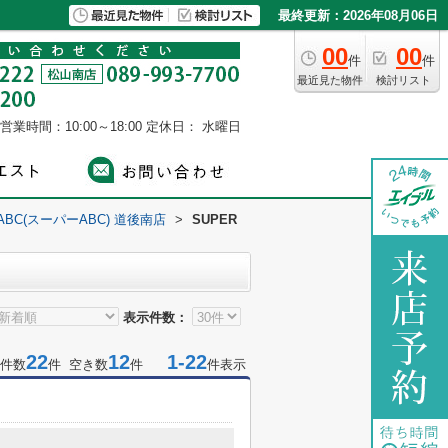
最終更新：2026年08月06日
00
00
件
件
最近見た物件
検討リスト
営業時間：10:00～18:00
定休日： 水曜日
 ABC(スーパーABC) 道後南店
>
SUPER
表示件数：
22
12
1-22
件数
件 空き数
件
件表示