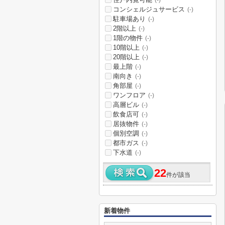
(-)
コンシェルジュサービス
(-)
駐車場あり
(-)
2階以上
(-)
1階の物件
(-)
10階以上
(-)
20階以上
(-)
最上階
(-)
南向き
(-)
角部屋
(-)
ワンフロア
(-)
高層ビル
(-)
飲食店可
(-)
居抜物件
(-)
個別空調
(-)
都市ガス
(-)
下水道
(-)
22
件が該当
新着物件