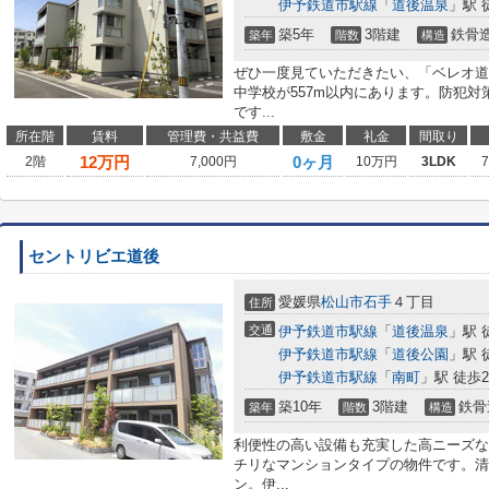
伊予鉄道市駅線
「
道後温泉
」駅 
築5年
3階建
鉄骨
築年
階数
構造
ぜひ一度見ていただきたい、「ベレオ道
中学校が557m以内にあります。防犯
です...
所在階
賃料
管理費・共益費
敷金
礼金
間取り
12
万円
0ヶ月
2階
7,000円
10万円
3LDK
セントリビエ道後
愛媛県
松山市
石手
４丁目
住所
交通
伊予鉄道市駅線
「
道後温泉
」駅 
伊予鉄道市駅線
「
道後公園
」駅 
伊予鉄道市駅線
「
南町
」駅 徒歩2
築10年
3階建
鉄骨
築年
階数
構造
利便性の高い設備も充実した高ニーズな
チリなマンションタイプの物件です。清
ン。伊...