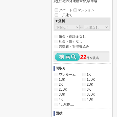
貸),住宅以外建物全部,駐車場
アパート
マンション
一戸建て
▼賃料
～
敷金・保証金なし
礼金・敷引なし
共益費・管理費込み
22
件が該当
間取り
ワンルーム
1K
1DK
1LDK
2K
2DK
2LDK
3K
3DK
3LDK
4K
4DK
4LDK以上
面積