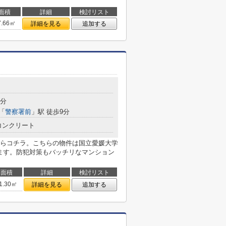
面積
詳細
検討リスト
7.66㎡
詳細を見る
追加する
8分
「
警察署前
」駅 徒歩9分
コンクリート
らコチラ。こちらの物件は国立愛媛大学
ります。防犯対策もバッチリなマンション
面積
詳細
検討リスト
1.30㎡
詳細を見る
追加する