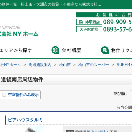
SUPER ABC(スーパーABC) 道後南店周辺の物件一覧｜松山市・大洲市の賃貸・不動産なら株式会社NYホーム
社NYホーム
>
周辺施設案内
>
松山市
>
松山市のスーパー
>
SUPER
C) 道後南店周辺物件
並び順：
空室物件のみ表示
該当公開
ピアハウスタルミ