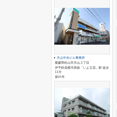
天山中央ビル事務所
愛媛県松山市天山３丁目
伊予鉄道横河原線「いよ立花」駅 徒歩
11分
築41年