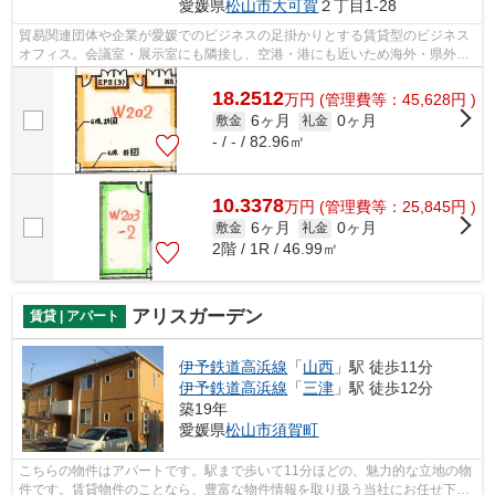
愛媛県
松山市
大可賀
２丁目1-28
貿易関連団体や企業が愛媛でのビジネスの足掛かりとする賃貸型のビジネス
オフィス。会議室・展示室にも隣接し、空港・港にも近いため海外・県外か
らのアクセスに便利です。
18.2512
万
円
(管理費等：45,628円 )
6ヶ月
0ヶ月
敷金
礼金
- / - / 82.96㎡
10.3378
万
円
(管理費等：25,845円 )
6ヶ月
0ヶ月
敷金
礼金
2階 / 1R / 46.99㎡
アリスガーデン
賃貸 | アパート
伊予鉄道高浜線
「
山西
」駅 徒歩11分
伊予鉄道高浜線
「
三津
」駅 徒歩12分
築19年
愛媛県
松山市
須賀町
こちらの物件はアパートです。駅まで歩いて11分ほどの、魅力的な立地の物
件です。賃貸物件のことなら、豊富な物件情報を取り扱う当社にお任せ下さ