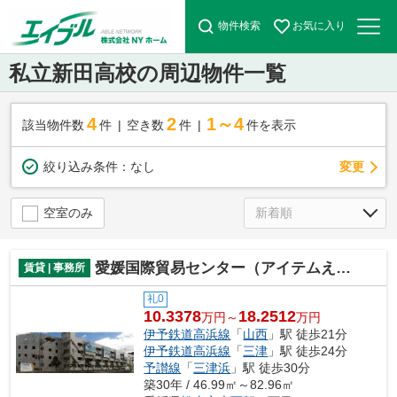
物件検索
お気に入り
私立新田高校の周辺物件一覧
4
2
1～4
該当物件数
件
空き数
件
件を表示
変更
絞り込み条件：
なし
空室のみ
愛媛国際貿易センター（アイテムえひめ）ビジネスオフィス
賃貸 | 事務所
礼0
10.3378
18.2512
万円～
万円
伊予鉄道高浜線
「
山西
」駅 徒歩21分
伊予鉄道高浜線
「
三津
」駅 徒歩24分
予讃線
「
三津浜
」駅 徒歩30分
築30年 / 46.99㎡～82.96㎡