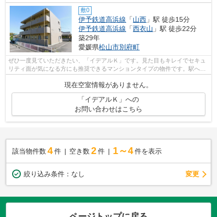
敷0
伊予鉄道高浜線
「
山西
」駅 徒歩15分
伊予鉄道高浜線
「
西衣山
」駅 徒歩22分
築29年
愛媛県
松山市
別府町
ぜひ一度見ていただきたい、「イデアルＫ」です。見た目もキレイでセキュ
リティ面が気になる方にも推奨できるマンションタイプの物件です。駅へも
徒歩でのアクセスが可能な物件で、15...
現在空室情報がありません。
「イデアルＫ」への
お問い合わせはこちら
4
2
1～4
該当物件数
件
空き数
件
件を表示
変更
絞り込み条件：
なし
ページトップに戻る