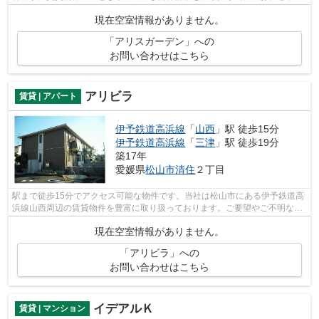
い。当社スタッフが、お客様のライフ...
現在空室情報がありません。
「アリスガーデン」への
お問い合わせはこちら
アリビラ
賃貸 | アパート
伊予鉄道高浜線
「
山西
」駅 徒歩15分
伊予鉄道高浜線
「
三津
」駅 徒歩19分
築17年
愛媛県
松山市
清住
２丁目
駅まで徒歩15分でアクセス可能な物件です。当社は松山市にある伊予鉄道高
浜線山西周辺の賃貸物件を豊富に取り扱っております。ご要望やご不明な点
などございましたら、お気軽にお問い...
現在空室情報がありません。
「アリビラ」への
お問い合わせはこちら
イデアルＫ
賃貸 | マンション