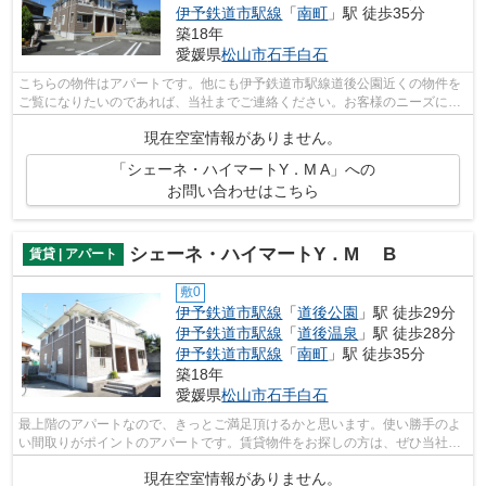
伊予鉄道市駅線
「
南町
」駅 徒歩35分
築18年
愛媛県
松山市
石手白石
こちらの物件はアパートです。他にも伊予鉄道市駅線道後公園近くの物件を
ご覧になりたいのであれば、当社までご連絡ください。お客様のニーズに合
わせて物件をご紹介致します。
現在空室情報がありません。
「シェーネ・ハイマートY．M A」への
お問い合わせはこちら
シェーネ・ハイマートY．M B
賃貸 | アパート
敷0
伊予鉄道市駅線
「
道後公園
」駅 徒歩29分
伊予鉄道市駅線
「
道後温泉
」駅 徒歩28分
伊予鉄道市駅線
「
南町
」駅 徒歩35分
築18年
愛媛県
松山市
石手白石
最上階のアパートなので、きっとご満足頂けるかと思います。使い勝手のよ
い間取りがポイントのアパートです。賃貸物件をお探しの方は、ぜひ当社に
お任せ下さい。多種多様な物件情報と...
現在空室情報がありません。