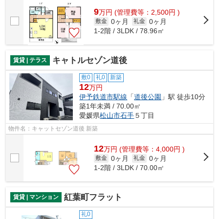
きインターホンがあります。浴室とト...
9
万
円
(管理費等：2,500円 )
0ヶ月
0ヶ月
敷金
礼金
1-2階 / 3LDK / 78.96㎡
キャトルセゾン道後
賃貸 | テラス
敷0
礼0
新築
12
万円
伊予鉄道市駅線
「
道後公園
」駅 徒歩10分
築1年未満 / 70.00㎡
愛媛県
松山市
石手
５丁目
物件名：キャットセゾン道後 新築
12
万
円
(管理費等：4,000円 )
0ヶ月
0ヶ月
敷金
礼金
1-2階 / 3LDK / 70.00㎡
紅葉町フラット
賃貸 | マンション
礼0