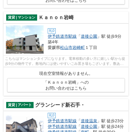
お問い合わせはこちら
Ｋａｎｏｎ岩崎
賃貸 | マンション
礼0
伊予鉄道市駅線
「
道後公園
」駅 徒歩9分
築4年
愛媛県
松山市
岩崎町
１丁目
こちらはマンションタイプになります。電車移動の多い方に嬉しい駅から徒
歩9分の物件です。敷地内には使いやすいごみ置き場もございます。数ある
不動産物件の中からお客様の求めの条件...
現在空室情報がありません。
「Ｋａｎｏｎ岩崎」への
お問い合わせはこちら
グランシード新石手・
賃貸 | アパート
礼0
伊予鉄道市駅線
「
道後温泉
」駅 徒歩23分
伊予鉄道市駅線
「
道後公園
」駅 徒歩24分