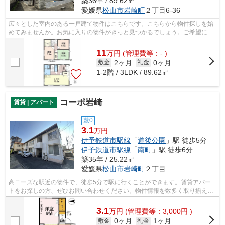
築36年 / 89.62㎡
愛媛県
松山市
岩崎町
２丁目6-36
広々とした室内のある一戸建て物件はこちらです。こちらから物件探しを始
めてみませんか。お気に入りの物件がきっと見つかるでしょう。ご希望にマ
ッチした物件探しをサポートします。
11
万
円
(管理費等：- )
2ヶ月
0ヶ月
敷金
礼金
1-2階 / 3LDK / 89.62㎡
コーポ岩崎
賃貸 | アパート
敷0
3.1
万円
伊予鉄道市駅線
「
道後公園
」駅 徒歩5分
伊予鉄道市駅線
「
南町
」駅 徒歩6分
築35年 / 25.22㎡
愛媛県
松山市
岩崎町
２丁目
高ニーズな駅近の物件で、徒歩5分で駅に行くことができます。賃貸アパー
トをお探しの方、ぜひお問い合わせください。物件情報を数多く取り揃えて
いる当社は、お客様のライフスタイルに...
3.1
万
円
(管理費等：3,000円 )
0ヶ月
1ヶ月
敷金
礼金