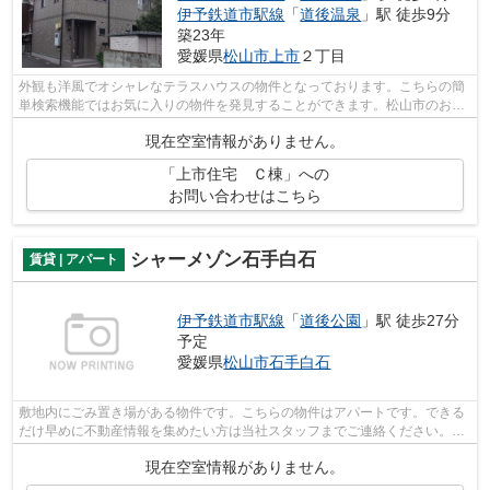
伊予鉄道市駅線
「
道後温泉
」駅 徒歩9分
築23年
愛媛県
松山市
上市
２丁目
外観も洋風でオシャレなテラスハウスの物件となっております。こちらの簡
単検索機能ではお気に入りの物件を発見することができます。松山市のお勧
めスポット情報も掲載しておりますの...
現在空室情報がありません。
「上市住宅 Ｃ棟」への
お問い合わせはこちら
シャーメゾン石手白石
賃貸 | アパート
伊予鉄道市駅線
「
道後公園
」駅 徒歩27分
予定
愛媛県
松山市
石手白石
敷地内にごみ置き場がある物件です。こちらの物件はアパートです。できる
だけ早めに不動産情報を集めたい方は当社スタッフまでご連絡ください。地
域の不動産情報をいち早くお届けします。
現在空室情報がありません。