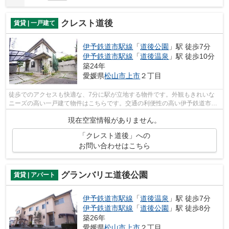
クレスト道後
賃貸 | 一戸建て
伊予鉄道市駅線
「
道後公園
」駅 徒歩7分
伊予鉄道市駅線
「
道後温泉
」駅 徒歩10分
築24年
愛媛県
松山市
上市
２丁目
徒歩でのアクセスも快適な、7分に駅が立地する物件です。外観もきれいな
ニーズの高い一戸建て物件はこちらです。交通の利便性の高い伊予鉄道市駅
線道後公園周辺の物件情報をお求めの方...
現在空室情報がありません。
「クレスト道後」への
お問い合わせはこちら
グランバリエ道後公園
賃貸 | アパート
伊予鉄道市駅線
「
道後温泉
」駅 徒歩7分
伊予鉄道市駅線
「
道後公園
」駅 徒歩8分
築26年
愛媛県
松山市
上市
２丁目