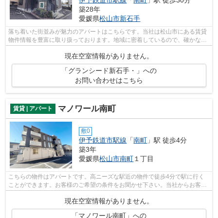
伊予鉄道市駅線
「
南町
」駅 徒歩30分
築28年
愛媛県
松山市
新石手
落ち着いた街並みが魅力のアパートはこちらです。当社は松山市にある賃貸
物件情報を豊富に取り扱っております。地域に密着しているので、確かな賃
貸情報と地域情報をご提供いたします。
現在空室情報がありません。
「グランシード新石手・」への
お問い合わせはこちら
マノワール南町
賃貸 | アパート
敷0
伊予鉄道市駅線
「
南町
」駅 徒歩4分
築3年
愛媛県
松山市
南町
１丁目
こちらの物件はアパートです。高ニーズな駅近の物件で徒歩4分で駅に行く
ことができます。お客様のご希望の条件をお聞かせ下さい。当社からお客様
のお求めの条件に合った物件をご紹介さ...
現在空室情報がありません。
「マノワール南町」への