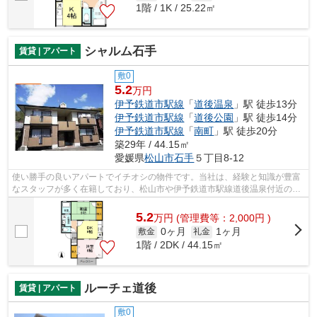
1階 / 1K / 25.22㎡
シャルム石手
賃貸 | アパート
敷0
5.2
万円
伊予鉄道市駅線
「
道後温泉
」駅 徒歩13分
伊予鉄道市駅線
「
道後公園
」駅 徒歩14分
伊予鉄道市駅線
「
南町
」駅 徒歩20分
築29年 / 44.15㎡
愛媛県
松山市
石手
５丁目8-12
使い勝手の良いアパートでイチオシの物件です。当社は、経験と知識が豊富
なスタッフが多く在籍しており、松山市や伊予鉄道市駅線道後温泉付近の物
件情報も豊富に取り扱っております。
5.2
万
円
(管理費等：2,000円 )
0ヶ月
1ヶ月
敷金
礼金
1階 / 2DK / 44.15㎡
ルーチェ道後
賃貸 | アパート
敷0