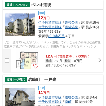
ベレオ道後
賃貸 | マンション
敷0
12
万円
伊予鉄道市駅線
「
道後公園
」駅 徒歩15分
伊予鉄道市駅線
「
道後温泉
」駅 徒歩16分
築5年 / 76.63㎡
愛媛県
松山市
石手
４丁目
ぜひ一度見ていただきたい、「ベレオ道後」です。こちらの物件は松山市立
道後中学校が557m以内にあります。防犯対策もバッチリなマンションタイ
プの物件です。ネットの回線工事が済ん...
12
万
円
(管理費等：7,000円 )
0ヶ月
10万円
敷金
礼金
2階 / 3LDK / 76.63㎡
岩崎町 一戸建
賃貸 | 一戸建て
礼0
11
万円
伊予鉄道市駅線
「
道後公園
」駅 徒歩4分
伊予鉄道市駅線
「
南町
」駅 徒歩10分