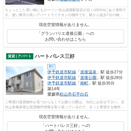
ちょっとした買い物にもローソン 松山道後駅前店が近く(492m)にあり便利で
す。使い勝手の良いアパートでイチオシの物件です。駅から徒歩7分の物件
ならすぐにどこへでも遊びに行けますね。
現在空室情報がありません。
「グランバリエ道後公園」への
お問い合わせはこちら
ハートパレス三好
賃貸 | アパート
敷0
伊予鉄道市駅線
「
道後温泉
」駅 徒歩27分
伊予鉄道市駅線
「
道後公園
」駅 徒歩28分
伊予鉄道市駅線
「
南町
」駅 徒歩35分
築14年
愛媛県
松山市
石手白石
ご希望の賃貸物件が見つからなくてお困りの際は、当社にお任せ下さい。当
社は多種多様な賃貸物件情報を取り扱っているので、きっと希望する物件が
見つかるでしょう。お気軽にお問い合...
現在空室情報がありません。
「ハートパレス三好」への