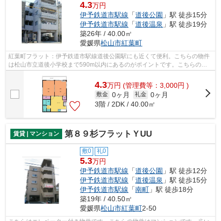
4.3
万円
伊予鉄道市駅線
「
道後公園
」駅 徒歩15分
伊予鉄道市駅線
「
道後温泉
」駅 徒歩19分
築26年 / 40.00㎡
愛媛県
松山市
紅葉町
紅葉町フラット：伊予鉄道市駅線道後公園駅にも近くて便利。こちらの物件
は松山市立道後小学校まで590m以内にあるのがポイントです。こちらの物
件はマンションです。賃貸物件をお探し...
4.3
万
円
(管理費等：3,000円 )
0ヶ月
0ヶ月
敷金
礼金
3階 / 2DK / 40.00㎡
第８９杉フラットＹUU
賃貸 | マンション
敷0
礼0
5.3
万円
伊予鉄道市駅線
「
道後公園
」駅 徒歩12分
伊予鉄道市駅線
「
道後温泉
」駅 徒歩15分
伊予鉄道市駅線
「
南町
」駅 徒歩18分
築19年 / 40.50㎡
愛媛県
松山市
紅葉町
2-50