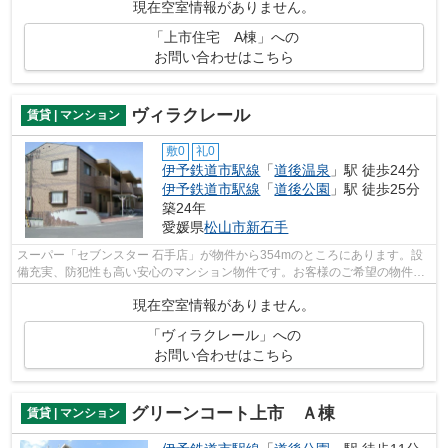
現在空室情報がありません。
「上市住宅 A棟」への
お問い合わせはこちら
ヴィラクレール
賃貸 | マンション
敷0
礼0
伊予鉄道市駅線
「
道後温泉
」駅 徒歩24分
伊予鉄道市駅線
「
道後公園
」駅 徒歩25分
築24年
愛媛県
松山市
新石手
スーパー「セブンスター 石手店」が物件から354mのところにあります。設
備充実、防犯性も高い安心のマンション物件です。お客様のご希望の物件を
ご提供できるよう、日々物件情報を収集...
現在空室情報がありません。
「ヴィラクレール」への
お問い合わせはこちら
グリーンコート上市 Ａ棟
賃貸 | マンション