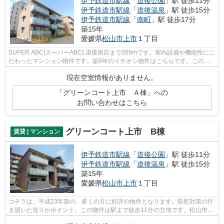
伊予鉄道市駅線
「
道後公園
」駅 徒歩11分
伊予鉄道市駅線
「
道後温泉
」駅 徒歩15分
伊予鉄道市駅線
「
南町
」駅 徒歩17分
築15年
愛媛県
松山市
上市
１丁目
SUPER ABC(スーパーABC) 道後南店まで309mです。室内設備や機能性にこ
だわったマンション物件です。築9年のイチオシ物件はこちらです。この物
件は、駅まで徒歩11分に立地しています。...
現在空室情報がありません。
「グリーンコート上市 Ａ棟」への
お問い合わせはこちら
グリーンコート上市 B棟
賃貸 | マンション
伊予鉄道市駅線
「
道後公園
」駅 徒歩11分
伊予鉄道市駅線
「
道後温泉
」駅 徒歩15分
築15年
愛媛県
松山市
上市
１丁目
コチラは、平成23年築の、多くの方に好評の物件となります。防犯対策の行
き届いた造りがポイント。この物件は駅まで徒歩11分の立地です。松山市や
伊予鉄道市駅線道後公園付近で物件を...