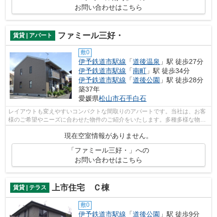
お問い合わせはこちら
ファミール三好・
賃貸 | アパート
敷0
伊予鉄道市駅線
「
道後温泉
」駅 徒歩27分
伊予鉄道市駅線
「
南町
」駅 徒歩34分
伊予鉄道市駅線
「
道後公園
」駅 徒歩28分
築37年
愛媛県
松山市
石手白石
レイアウトも変えやすいコンパクトな間取りのアパートです。当社は、お客
様のご希望やニーズに合わせた物件のご紹介をいたします。多種多様な物件
情報を取り扱っておりますのでお気軽...
現在空室情報がありません。
「ファミール三好・」への
お問い合わせはこちら
上市住宅 Ｃ棟
賃貸 | テラス
敷0
伊予鉄道市駅線
「
道後公園
」駅 徒歩9分