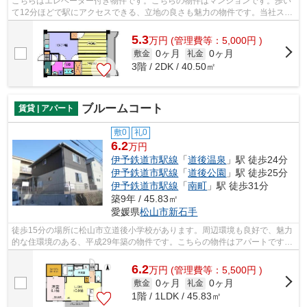
こちらはエレベーター付き物件です。こちらの物件はマンションです。歩い
て12分ほどで駅にアクセスできる、立地の良さも魅力の物件です。当社スタ
ッフが地域の賃貸情報をご提供いたし...
5.3
万
円
(管理費等：5,000円 )
0ヶ月
0ヶ月
敷金
礼金
3階 / 2DK / 40.50㎡
ブルームコート
賃貸 | アパート
敷0
礼0
6.2
万円
伊予鉄道市駅線
「
道後温泉
」駅 徒歩24分
伊予鉄道市駅線
「
道後公園
」駅 徒歩25分
伊予鉄道市駅線
「
南町
」駅 徒歩31分
築9年 / 45.83㎡
愛媛県
松山市
新石手
徒歩15分の場所に松山市立道後小学校があります。周辺環境も良好で、魅力
的な住環境のある、平成29年築の物件です。こちらの物件はアパートです。
当社は賃貸物件情報を豊富に取り扱っ...
6.2
万
円
(管理費等：5,500円 )
0ヶ月
0ヶ月
敷金
礼金
1階 / 1LDK / 45.83㎡