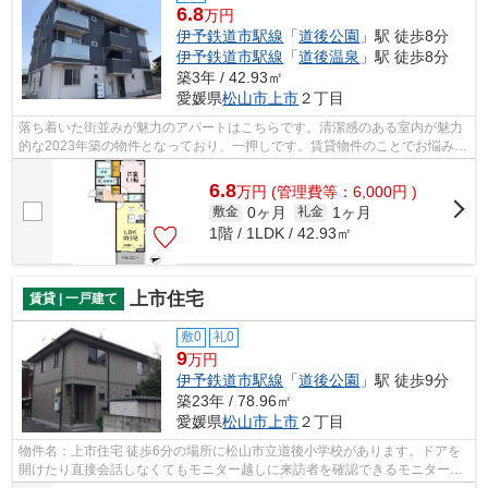
6.8
万円
伊予鉄道市駅線
「
道後公園
」駅 徒歩8分
伊予鉄道市駅線
「
道後温泉
」駅 徒歩8分
築3年 / 42.93㎡
愛媛県
松山市
上市
２丁目
落ち着いた街並みが魅力のアパートはこちらです。清潔感のある室内が魅力
的な2023年築の物件となっており、一押しです。賃貸物件のことでお悩みの
方、当社がその悩みを解消します！当...
6.8
万
円
(管理費等：6,000円 )
0ヶ月
1ヶ月
敷金
礼金
1階 / 1LDK / 42.93㎡
上市住宅
賃貸 | 一戸建て
敷0
礼0
9
万円
伊予鉄道市駅線
「
道後公園
」駅 徒歩9分
築23年 / 78.96㎡
愛媛県
松山市
上市
２丁目
物件名：上市住宅 徒歩6分の場所に松山市立道後小学校があります。ドアを
開けたり直接会話しなくてもモニター越しに来訪者を確認できるモニター付