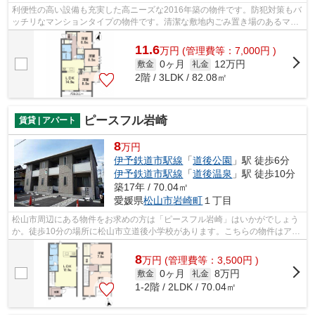
利便性の高い設備も充実した高ニーズな2016年築の物件です。防犯対策もバ
ッチリなマンションタイプの物件です。清潔な敷地内ごみ置き場のあるマン
ション。伊予鉄道市駅線道後温泉周辺...
11.6
万
円
(管理費等：7,000円 )
0ヶ月
12万円
敷金
礼金
2階 / 3LDK / 82.08㎡
ピースフル岩崎
賃貸 | アパート
8
万円
伊予鉄道市駅線
「
道後公園
」駅 徒歩6分
伊予鉄道市駅線
「
道後温泉
」駅 徒歩10分
築17年 / 70.04㎡
愛媛県
松山市
岩崎町
１丁目
松山市周辺にある物件をお求めの方は「ピースフル岩崎」はいかがでしょう
か。徒歩10分の場所に松山市立道後小学校があります。こちらの物件はアパ
ートです。数多くの物件を取り揃えて...
8
万
円
(管理費等：3,500円 )
0ヶ月
8万円
敷金
礼金
1-2階 / 2LDK / 70.04㎡