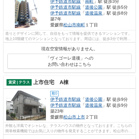
伊予鉄道市駅線
「
南町
」駅 徒歩3分
伊予鉄道市駅線
「
道後公園
」駅 徒歩5分
伊予鉄道市駅線
「
道後温泉
」駅 徒歩8分
築7年
愛媛県
松山市
南町
１丁目
造りとデザインに関して、自信をもって情報を提供できるマンションです。
地上10階建てのマンションとなっております。周辺には、徒歩3分で利用で
きる駅があります。松山市エリアにある...
現在空室情報がありません。
「ヴィゴーレ道後」への
お問い合わせはこちら
上市住宅 A棟
賃貸 | テラス
敷0
伊予鉄道市駅線
「
道後公園
」駅 徒歩9分
伊予鉄道市駅線
「
道後温泉
」駅 徒歩9分
築23年
愛媛県
松山市
上市
２丁目
外観も洋風でオシャレな、テラスハウスの物件となっております。こちらの
簡単検索機能ではお気に入りの物件を発見することができます。松山市のお
勧めスポット情報も掲載しております...