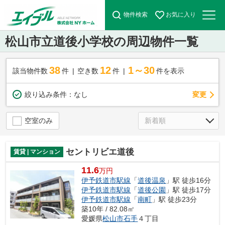
物件検索
お気に入り
松山市立道後小学校の周辺物件一覧
38
12
1～30
該当物件数
件
空き数
件
件を表示
変更
絞り込み条件：
なし
空室のみ
セントリビエ道後
賃貸 | マンション
11.6
万円
伊予鉄道市駅線
「
道後温泉
」駅 徒歩16分
伊予鉄道市駅線
「
道後公園
」駅 徒歩17分
伊予鉄道市駅線
「
南町
」駅 徒歩23分
築10年 / 82.08㎡
愛媛県
松山市
石手
４丁目