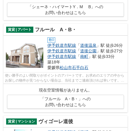
「シェーネ・ハイマートY．M B」への
お問い合わせはこちら
フルール A・B・
賃貸 | アパート
敷0
伊予鉄道市駅線
「
道後温泉
」駅 徒歩26分
伊予鉄道市駅線
「
道後公園
」駅 徒歩27分
伊予鉄道市駅線
「
南町
」駅 徒歩33分
築18年
愛媛県
松山市
石手白石
使い勝手のよい間取りがポイントのアパートです。お求めのエリアの中から
お探しの物件が見つからない場合は、当社までご連絡頂ければ幸いです。ご
希望に適した物件をご提案致します。
現在空室情報がありません。
「フルール A・B・」への
お問い合わせはこちら
ヴィゴーレ道後
賃貸 | マンション