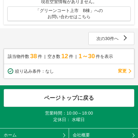
現在空室情報がありません。
「グリーンコート上市 B棟」への
お問い合わせはこちら
次の30件へ
38
12
1～30
該当物件数
件
空き数
件
件を表示
変更
絞り込み条件：
なし
ページトップに戻る
営業時間：10:00～18:00
定休日： 水曜日
ホーム
会社概要