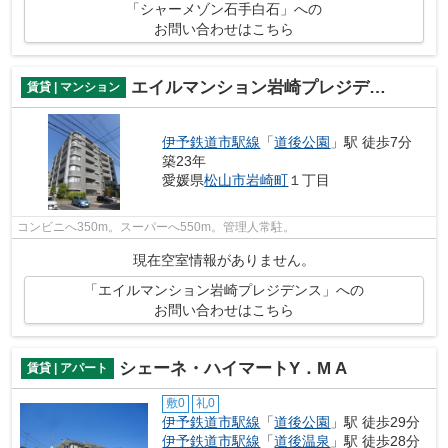
「シャーメゾン石手白石」への
お問い合わせはこちら
エイルマンション岩崎プレジデンス
賃貸 | マンション
伊予鉄道市駅線
「
道後公園
」駅 徒歩7分
築23年
愛媛県
松山市
岩崎町
１丁目
コンビニへ350m。スーパーへ550m。管理人常駐。
現在空室情報がありません。
「エイルマンション岩崎プレジデンス」への
お問い合わせはこちら
シェーネ・ハイマートY．M A
賃貸 | アパート
敷0
礼0
伊予鉄道市駅線
「
道後公園
」駅 徒歩29分
伊予鉄道市駅線
「
道後温泉
」駅 徒歩28分