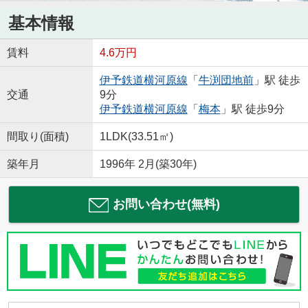
基本情報
賃料
4.6万円
伊予鉄道横河原線
「
牛渕団地前
」駅 徒歩
交通
9分
伊予鉄道横河原線
「
梅本
」駅 徒歩9分
間取り(面積)
1LDK(33.51㎡)
築年月
1996年 2月(築30年)
お問い合わせ(無料)