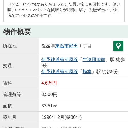
コンビニ(422m)がありちょっとした買い物にも便利です。使い
勝手のいいコンパクトな間取りが特徴。駅まで徒歩9分の、快
適なアクセスの物件です。
物件概要
所在地
愛媛県
東温市
野田
１丁目
伊予鉄道横河原線
「
牛渕団地前
」駅 徒歩
交通
9分
伊予鉄道横河原線
「
梅本
」駅 徒歩9分
賃料
4.6万円
管理費等
3,500円
面積
33.51㎡
築年月
1996年 2月(築30年)