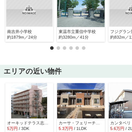
南吉井小学校
東温市立重信中学校
フジグラン
約1879m／24分
約3280m／41分
約832m／1
エリアの近い物件
オーキッドテラス志津川・
カーサ・フェリーチェ Ａ
カンタベリ
5
万
円
/ 3DK
5.3
万
円
/ 1LDK
5.6
万
円
/ 2