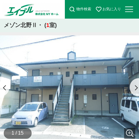
物件検索
お気に入り
メゾン北野Ⅱ・ (
1
室)
1 / 15