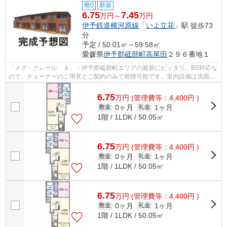
敷0
新築
6.75
7.45
万円～
万円
伊予鉄道横河原線
「
いよ立花
」駅 徒歩73
分
予定 / 50.01㎡～59.58㎡
愛媛県
伊予郡砥部町
高尾田
２９６番地１
「メグ・クレール Ａ」：伊予郡砥部町エリアの新居にピッタリ。BS対応な
ので、チューナーのご用意とご契約のみで視聴可能です。室内設備は洗面所
独立・浴室乾燥機など充実した設備を...
6.75
万
円
(管理費等：4,400円 )
0ヶ月
1ヶ月
敷金
礼金
1階 / 1LDK / 50.05㎡
6.75
万
円
(管理費等：4,400円 )
0ヶ月
1ヶ月
敷金
礼金
1階 / 1LDK / 50.05㎡
6.75
万
円
(管理費等：4,400円 )
0ヶ月
1ヶ月
敷金
礼金
1階 / 1LDK / 50.05㎡