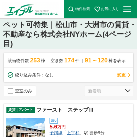
物件検索
お気に入り
ペット可特集｜松山市・大洲市の賃貸・
不動産なら株式会社NYホーム(4ページ
目)
253
174
91～120
該当物件数
棟
空き数
件
棟を表示
変更
絞り込み条件：
なし
空室のみ
ファースト ステップⅢ
賃貸 | アパート
敷0
5.6
万円
予讃線
「
上宇和
」駅 徒歩9分