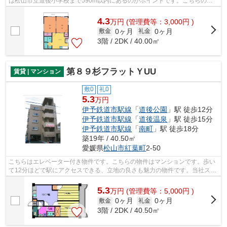
は松山市立道後小学校まで590m以内にあるのがポイントです。こちらの物
件はマンションです。賃貸物件をお探し...
4.3
万
円
(管理費等：3,000円 )
0ヶ月
0ヶ月
敷金
礼金
3階 / 2DK / 40.00㎡
第８９杉フラットＹUU
賃貸 | マンション
敷0
礼0
5.3
万円
伊予鉄道市駅線
「
道後公園
」駅 徒歩12分
伊予鉄道市駅線
「
道後温泉
」駅 徒歩15分
伊予鉄道市駅線
「
南町
」駅 徒歩18分
築19年 / 40.50㎡
愛媛県
松山市
紅葉町
2-50
こちらはエレベーター付き物件です。こちらの物件はマンションです。歩い
て12分ほどで駅にアクセスできる、立地の良さも魅力の物件です。当社スタ
ッフが地域の賃貸情報をご提供いたし...
5.3
万
円
(管理費等：5,000円 )
0ヶ月
0ヶ月
敷金
礼金
3階 / 2DK / 40.50㎡