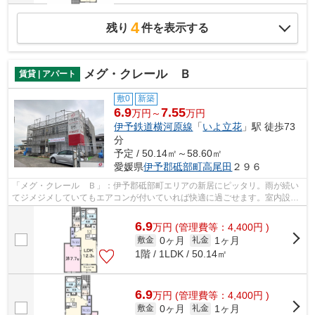
4
残り
件を表示する
メグ・クレール Ｂ
賃貸 | アパート
敷0
新築
6.9
7.55
万円～
万円
伊予鉄道横河原線
「
いよ立花
」駅 徒歩73
分
予定 / 50.14㎡～58.60㎡
愛媛県
伊予郡砥部町
高尾田
２９６
「メグ・クレール Ｂ」：伊予郡砥部町エリアの新居にピッタリ。雨が続い
てジメジメしていてもエアコンが付いていれば快適に過ごせます。室内設備
は洗面所独立・浴室乾燥機など豊富に...
6.9
万
円
(管理費等：4,400円 )
0ヶ月
1ヶ月
敷金
礼金
1階 / 1LDK / 50.14㎡
6.9
万
円
(管理費等：4,400円 )
0ヶ月
1ヶ月
敷金
礼金