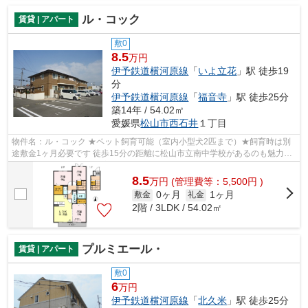
ル・コック
賃貸 | アパート
敷0
8.5
万円
伊予鉄道横河原線
「
いよ立花
」駅 徒歩19
分
伊予鉄道横河原線
「
福音寺
」駅 徒歩25分
築14年 / 54.02㎡
愛媛県
松山市
西石井
１丁目
物件名：ル・コック ★ペット飼育可能（室内小型犬2匹まで）★飼育時は別
途敷金1ヶ月必要です 徒歩15分の距離に松山市立南中学校があるのも魅力。
お仕事でパソコンを使う方に好評の光回...
8.5
万
円
(管理費等：5,500円 )
0ヶ月
1ヶ月
敷金
礼金
2階 / 3LDK / 54.02㎡
プルミエール・
賃貸 | アパート
敷0
6
万円
伊予鉄道横河原線
「
北久米
」駅 徒歩25分