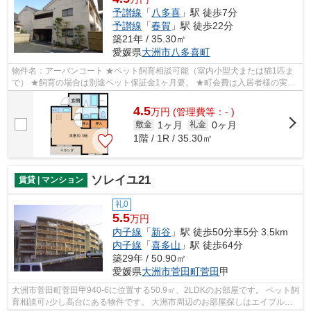
予讃線
「
八多喜
」駅 徒歩7分
予讃線
「
春賀
」駅 徒歩22分
築21年 / 35.30㎡
愛媛県
大洲市
八多喜町
物件名：アーバンコート ★ペット飼育相談可能（室内小型犬または猫1匹ま
で） ★飼育の場合は別途ペット保証金1ヶ月要。 ★町会費は入居者様の実費
になります。
4.5
万
円
(管理費等：- )
1ヶ月
0ヶ月
敷金
礼金
1階 / 1R / 35.30㎡
ソレイユ21
賃貸 | マンション
礼0
5.5
万円
内子線
「
新谷
」駅 徒歩50分車5分 3.5km
内子線
「
喜多山
」駅 徒歩64分
築29年 / 50.90㎡
愛媛県
大洲市
菅田町菅田
甲
大洲市菅田町菅田甲940-6に位置する50.9㎡、2LDKのお部屋です。 ペット飼
育相談可♪少し高台にある物件です。 大洲市周辺のお部屋探しはエイブル大