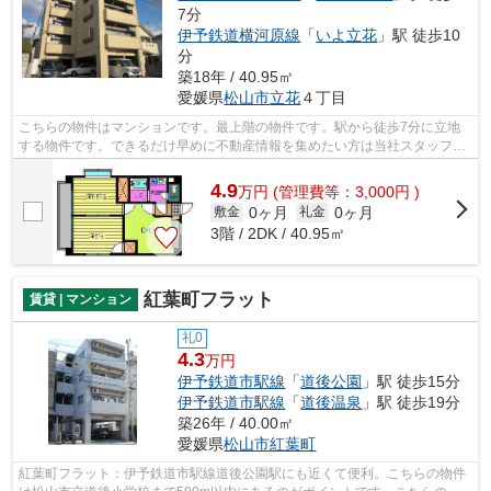
7分
伊予鉄道横河原線
「
いよ立花
」駅 徒歩10
分
築18年 / 40.95㎡
愛媛県
松山市
立花
４丁目
こちらの物件はマンションです。最上階の物件です。駅から徒歩7分に立地
する物件です。できるだけ早めに不動産情報を集めたい方は当社スタッフま
でご連絡ください。地域の不動産情報を...
4.9
万
円
(管理費等：3,000円 )
0ヶ月
0ヶ月
敷金
礼金
3階 / 2DK / 40.95㎡
紅葉町フラット
賃貸 | マンション
礼0
4.3
万円
伊予鉄道市駅線
「
道後公園
」駅 徒歩15分
伊予鉄道市駅線
「
道後温泉
」駅 徒歩19分
築26年 / 40.00㎡
愛媛県
松山市
紅葉町
紅葉町フラット：伊予鉄道市駅線道後公園駅にも近くて便利。こちらの物件