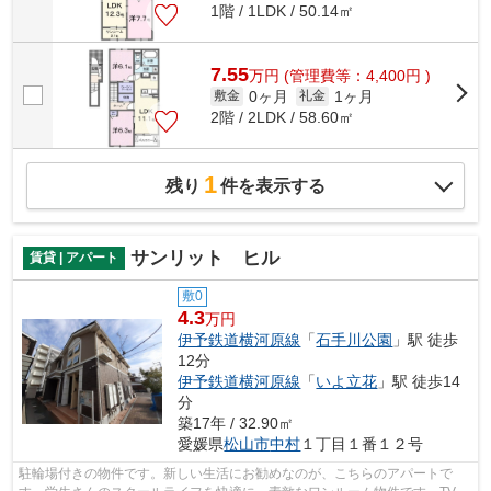
1階 / 1LDK / 50.14㎡
7.55
万
円
(管理費等：4,400円 )
0ヶ月
1ヶ月
敷金
礼金
2階 / 2LDK / 58.60㎡
1
残り
件を表示する
サンリット ヒル
賃貸 | アパート
敷0
4.3
万円
伊予鉄道横河原線
「
石手川公園
」駅 徒歩
12分
伊予鉄道横河原線
「
いよ立花
」駅 徒歩14
分
築17年 / 32.90㎡
愛媛県
松山市
中村
１丁目１番１２号
駐輪場付きの物件です。新しい生活にお勧めなのが、こちらのアパートで