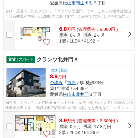
愛媛県
松山市
朝生田町
３丁目
ぜひ一度見ていただきたい、「クランツ朝生田」です。こちらの物件は松山
市立石井北小学校が812m以内にあります。ごみ捨ての煩わしさを軽減する
のが、敷地内ごみ置き場です。ネットの...
6.8
万
円
(管理費等：6,000円 )
0ヶ月
2ヶ月
敷金
礼金
1階 / 1LDK / 41.92㎡
クランツ北井門Ａ
賃貸 | アパート
敷0
新築
8.9
万円
予讃線
「
市坪
」駅 徒歩33分
築1年未満 / 54.36㎡
愛媛県
松山市
北井門
３丁目
物件名：クランツ北井門A棟 ★ペット飼育（室内小型犬2匹まで）の場合は別
途敷金必要です。 予讃線市坪駅周辺への引っ越しをお考えなら「クランツ北
井門Ａ」。ファミリー向けのポイント...
8.9
万
円
(管理費等：6,600円 )
0ヶ月
17.8万円
敷金
礼金
3階 / 2LDK / 54.36㎡