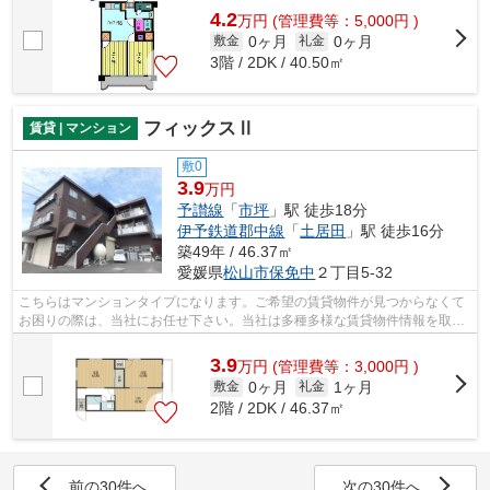
4.2
万
円
(管理費等：5,000円 )
0ヶ月
0ヶ月
敷金
礼金
3階 / 2DK / 40.50㎡
フィックスⅡ
賃貸 | マンション
敷0
3.9
万円
予讃線
「
市坪
」駅 徒歩18分
伊予鉄道郡中線
「
土居田
」駅 徒歩16分
築49年 / 46.37㎡
愛媛県
松山市
保免中
２丁目5-32
こちらはマンションタイプになります。ご希望の賃貸物件が見つからなくて
お困りの際は、当社にお任せ下さい。当社は多種多様な賃貸物件情報を取り
扱っているので、きっと希望する物件...
3.9
万
円
(管理費等：3,000円 )
0ヶ月
1ヶ月
敷金
礼金
2階 / 2DK / 46.37㎡
前の30件へ
次の30件へ