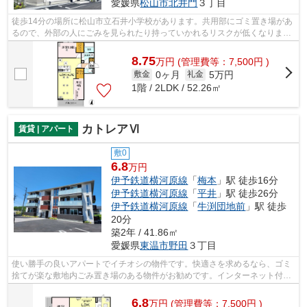
愛媛県
松山市
北井門
３丁目
徒歩14分の場所に松山市立石井小学校があります。共用部にゴミ置き場があ
るので、外部の人にごみを見られたり持っていかれるリスクが低くなりま
す。こちらの物件では初期費用をカード...
8.75
万
円
(管理費等：7,500円 )
0ヶ月
5万円
敷金
礼金
1階 / 2LDK / 52.26㎡
カトレアⅥ
賃貸 | アパート
敷0
6.8
万円
伊予鉄道横河原線
「
梅本
」駅 徒歩16分
伊予鉄道横河原線
「
平井
」駅 徒歩26分
伊予鉄道横河原線
「
牛渕団地前
」駅 徒歩
20分
築2年 / 41.86㎡
愛媛県
東温市
野田
３丁目
使い勝手の良いアパートでイチオシの物件です。快適さを求めるなら、ゴミ
捨てが楽な敷地内ごみ置き場のある物件がお勧めです。インターネット付き
の物件です。東温市エリアにある賃貸...
6.8
万
円
(管理費等：7,500円 )