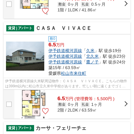
0ヶ月
0.5ヶ月
敷金
礼金
1階 / 1LDK / 41.86㎡
ＣＡＳＡ ＶＩＶＡＣＥ
賃貸 | アパート
敷0
6.5
万円
伊予鉄道横河原線
「
久米
」駅 徒歩19分
伊予鉄道横河原線
「
北久米
」駅 徒歩23分
伊予鉄道横河原線
「
鷹ノ子
」駅 徒歩24分
築15年 / 63.59㎡
愛媛県
松山市
来住町
伊予鉄道横河原線久米駅周辺物件：ＣＡＳＡ ＶＩＶＡＣＥ。こちらの物件
は399m以内に松山市立久米中学校があります。忙しい朝に遠くまでゴミ捨
てに行かずに済むように、共用部にゴミ...
6.5
万
円
(管理費等：5,500円 )
0ヶ月
1ヶ月
敷金
礼金
2階 / 2LDK / 63.59㎡
カーサ・フェリーチェ
賃貸 | アパート