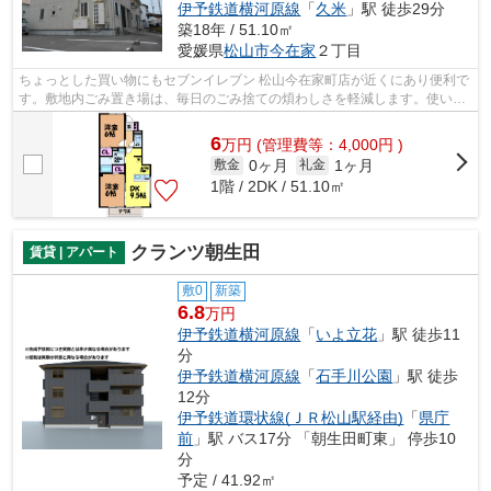
伊予鉄道横河原線
「
久米
」駅 徒歩29分
築18年 / 51.10㎡
愛媛県
松山市
今在家
２丁目
ちょっとした買い物にもセブンイレブン 松山今在家町店が近くにあり便利で
す。敷地内ごみ置き場は、毎日のごみ捨ての煩わしさを軽減します。使い勝
手の良いアパートでイチオシの物件で...
6
万
円
(管理費等：4,000円 )
0ヶ月
1ヶ月
敷金
礼金
1階 / 2DK / 51.10㎡
クランツ朝生田
賃貸 | アパート
敷0
新築
6.8
万円
伊予鉄道横河原線
「
いよ立花
」駅 徒歩11
分
伊予鉄道横河原線
「
石手川公園
」駅 徒歩
12分
伊予鉄道環状線(ＪＲ松山駅経由)
「
県庁
前
」駅 バス17分 「朝生田町東」 停歩10
分
予定 / 41.92㎡