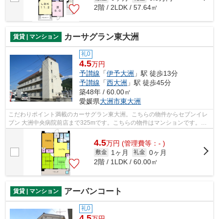
2階 / 2LDK / 57.64㎡
カーサグラン東大洲
賃貸 | マンション
礼0
4.5
万円
予讃線
「
伊予大洲
」駅 徒歩13分
予讃線
「
西大洲
」駅 徒歩45分
築48年 / 60.00㎡
愛媛県
大洲市
東大洲
こだわりポイント満載のカーサグラン東大洲。こちらの物件からセブンイレ
ブン 大洲中央病院前店まで325mです。こちらの物件はマンションです。
様々なニーズに合った物件を豊富に取り揃...
4.5
万
円
(管理費等：- )
1ヶ月
0ヶ月
敷金
礼金
2階 / 1LDK / 60.00㎡
アーバンコート
賃貸 | マンション
礼0
4.5
万円