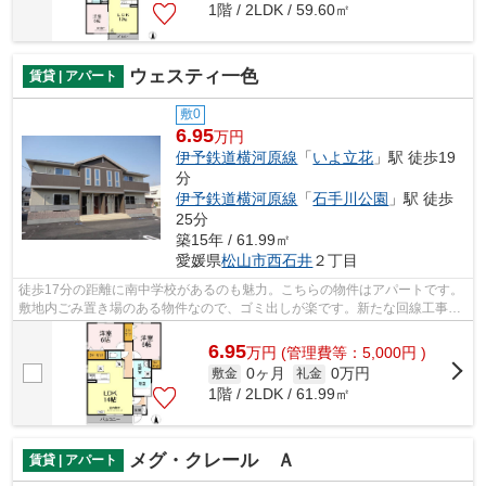
1階 / 2LDK / 59.60㎡
ウェスティ一色
賃貸 | アパート
敷0
6.95
万円
伊予鉄道横河原線
「
いよ立花
」駅 徒歩19
分
伊予鉄道横河原線
「
石手川公園
」駅 徒歩
25分
築15年 / 61.99㎡
愛媛県
松山市
西石井
２丁目
徒歩17分の距離に南中学校があるのも魅力。こちらの物件はアパートです。
敷地内ごみ置き場のある物件なので、ゴミ出しが楽です。新たな回線工事が
必要ない、経済的なネット回線工事済...
6.95
万
円
(管理費等：5,000円 )
0ヶ月
0万円
敷金
礼金
1階 / 2LDK / 61.99㎡
メグ・クレール Ａ
賃貸 | アパート