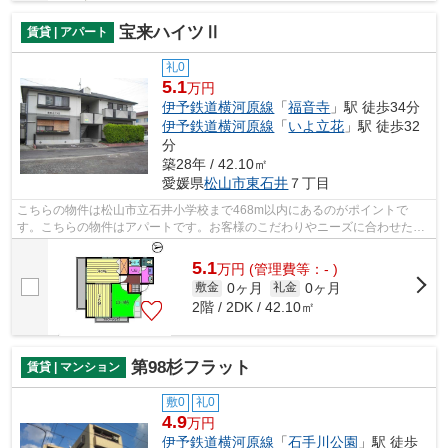
宝来ハイツⅡ
賃貸 | アパート
礼0
5.1
万円
伊予鉄道横河原線
「
福音寺
」駅 徒歩34分
伊予鉄道横河原線
「
いよ立花
」駅 徒歩32
分
築28年 / 42.10㎡
愛媛県
松山市
東石井
７丁目
こちらの物件は松山市立石井小学校まで468m以内にあるのがポイントで
す。こちらの物件はアパートです。お客様のこだわりやニーズに合わせた物
件をご紹介いたします。賃貸物件を探すな...
5.1
万
円
(管理費等：- )
0ヶ月
0ヶ月
敷金
礼金
2階 / 2DK / 42.10㎡
第98杉フラット
賃貸 | マンション
敷0
礼0
4.9
万円
伊予鉄道横河原線
「
石手川公園
」駅 徒歩