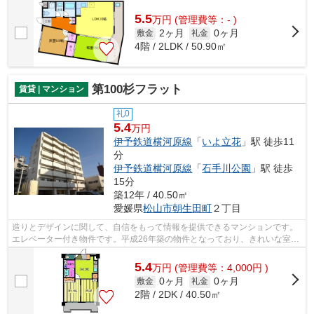
洲駅にお任せください。 あなたの新...
5.5
万
円
(管理費等：- )
2ヶ月
0ヶ月
敷金
礼金
4階 / 2LDK / 50.90㎡
第100杉フラット
賃貸 | マンション
礼0
5.4
万円
伊予鉄道横河原線
「
いよ立花
」駅 徒歩11
分
伊予鉄道横河原線
「
石手川公園
」駅 徒歩
15分
築12年 / 40.50㎡
愛媛県
松山市
朝生田町
２丁目
造りとデザインに関して、自信をもって情報を提供できるマンションです。
エレベーター付き物件です。平成26年築の物件となっており、きれいな室内
が魅力となっています。最寄りの駅ま...
5.4
万
円
(管理費等：4,000円 )
0ヶ月
0ヶ月
敷金
礼金
2階 / 2DK / 40.50㎡