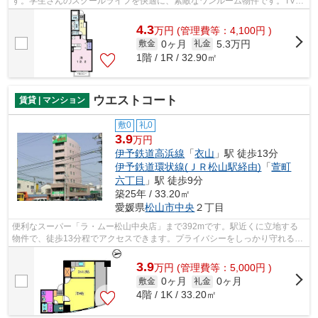
す。学生さんのスクールライフを快適に、素敵なワンルーム物件です。TVイ
ンターホンで、モニターから来訪者が確...
4.3
万
円
(管理費等：4,100円 )
0ヶ月
5.3万円
敷金
礼金
1階 / 1R / 32.90㎡
ウエストコート
賃貸 | マンション
敷0
礼0
3.9
万円
伊予鉄道高浜線
「
衣山
」駅 徒歩13分
伊予鉄道環状線(ＪＲ松山駅経由)
「
萱町
六丁目
」駅 徒歩9分
築25年 / 33.20㎡
愛媛県
松山市
中央
２丁目
便利なスーパー「ラ・ムー松山中央店」まで392mです。駅近くに立地する
物件で、徒歩13分程でアクセスできます。プライバシーをしっかり守れる、
安心安全なマンションです。こちらはエ...
3.9
万
円
(管理費等：5,000円 )
0ヶ月
0ヶ月
敷金
礼金
4階 / 1K / 33.20㎡