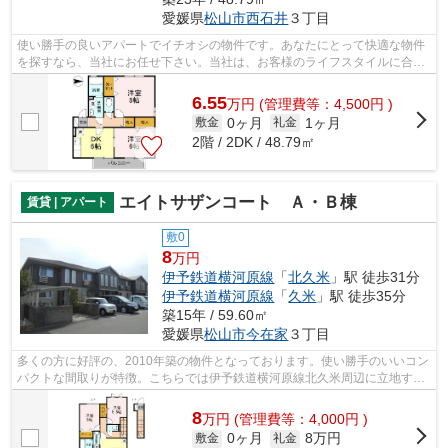
愛媛県
松山市
西石井
３丁目
使い勝手の良いアパートでイチオシの物件です。あなたにとって快適な物件
を探すなら、当社にお任せ下さい。当社は、お客様のライフスタイルに合わ
せて物件のご紹介をいたしますので、...
6.55
万
円
(管理費等：4,500円 )
0ヶ月
1ヶ月
敷金
礼金
2階 / 2DK / 48.79㎡
エイトサザンコート Ａ・Ｂ棟
賃貸 | アパート
敷0
8
万円
伊予鉄道横河原線
「
北久米
」駅 徒歩31分
伊予鉄道横河原線
「
久米
」駅 徒歩35分
築15年 / 59.60㎡
愛媛県
松山市
今在家
３丁目
多くの方に好評の、2010年築の物件となっております。使い勝手のいいコン
パクトな間取りが特徴。こちらでは伊予鉄道横河原線北久米周辺に立地する
物件情報をご紹介しております。詳細...
8
万
円
(管理費等：4,000円 )
0ヶ月
8万円
敷金
礼金