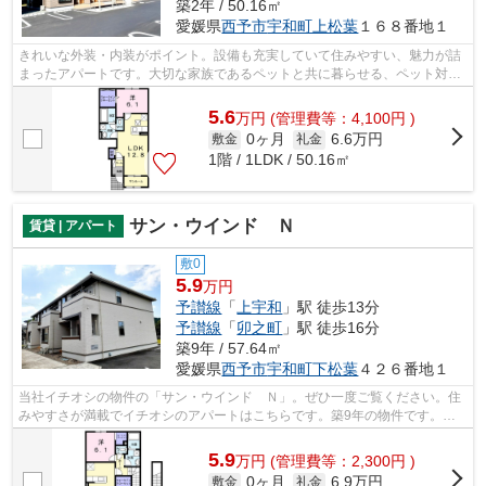
築2年 / 50.16㎡
愛媛県
西予市
宇和町上松葉
１６８番地１
きれいな外装・内装がポイント。設備も充実していて住みやすい、魅力が詰
まったアパートです。大切な家族であるペットと共に暮らせる、ペット対応
物件です。西予市は住環境が整ってお...
5.6
万
円
(管理費等：4,100円 )
0ヶ月
6.6万円
敷金
礼金
1階 / 1LDK / 50.16㎡
サン・ウインド Ｎ
賃貸 | アパート
敷0
5.9
万円
予讃線
「
上宇和
」駅 徒歩13分
予讃線
「
卯之町
」駅 徒歩16分
築9年 / 57.64㎡
愛媛県
西予市
宇和町下松葉
４２６番地１
当社イチオシの物件の「サン・ウインド Ｎ」。ぜひ一度ご覧ください。住
みやすさが満載でイチオシのアパートはこちらです。築9年の物件です。か
わいいペットと一緒に生活を送れるペッ...
5.9
万
円
(管理費等：2,300円 )
0ヶ月
6.9万円
敷金
礼金