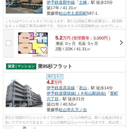
伊予鉄道郡中線
「
土橋
」駅 徒歩23分
築17年 / 41.31㎡
愛媛県
松山市
土居田町
587-1
こちらはマンションタイプになります。新たな回線工事が必要ない、経済的
なネット回線工事済み物件です。当社オススメの賃貸物件はいかがでしょう
か？物件情報を豊富に取り扱っている...
5.2
万
円
(管理費等：3,000円 )
0ヶ月
0ヶ月
敷金
礼金
2階 / 2DK / 41.31㎡
第95杉フラット
賃貸 | マンション
敷0
礼0
4.2
万円
伊予鉄道高浜線
「
衣山
」駅 徒歩14分
伊予鉄道環状線(ＪＲ松山駅経由)
「
萱町
六丁目
」駅 徒歩21分
築21年 / 40.50㎡
愛媛県
松山市
久万ノ台
安心と信頼のマンションタイプの物件。こちらの物件は、駅へも徒歩14分と
歩いてアクセスできます。こちらの物件はエレベーター付きです。松山市エ
リアにある賃貸情報のことなら、地域...