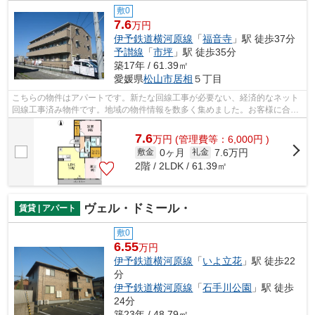
敷0
7.6
万円
伊予鉄道横河原線
「
福音寺
」駅 徒歩37分
予讃線
「
市坪
」駅 徒歩35分
築17年 / 61.39㎡
愛媛県
松山市
居相
５丁目
こちらの物件はアパートです。新たな回線工事が必要ない、経済的なネット
回線工事済み物件です。地域の物件情報を数多く集めました。お客様に合っ
た物件をご自由にお選び下さい。お問...
7.6
万
円
(管理費等：6,000円 )
0ヶ月
7.6万円
敷金
礼金
2階 / 2LDK / 61.39㎡
ヴェル・ドミール・
賃貸 | アパート
敷0
6.55
万円
伊予鉄道横河原線
「
いよ立花
」駅 徒歩22
分
伊予鉄道横河原線
「
石手川公園
」駅 徒歩
24分
築23年 / 48.79㎡