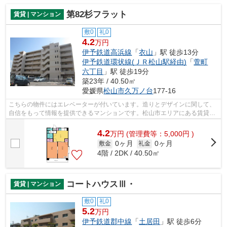
第82杉フラット
賃貸 | マンション
敷0
礼0
4.2
万円
伊予鉄道高浜線
「
衣山
」駅 徒歩13分
伊予鉄道環状線(ＪＲ松山駅経由)
「
萱町
六丁目
」駅 徒歩19分
築23年 / 40.50㎡
愛媛県
松山市
久万ノ台
177-16
こちらの物件にはエレベーターが付いています。造りとデザインに関して、
自信をもって情報を提供できるマンションです。松山市エリアにある賃貸情
報のことなら、地域に密着した当社へ...
4.2
万
円
(管理費等：5,000円 )
0ヶ月
0ヶ月
敷金
礼金
4階 / 2DK / 40.50㎡
コートハウスⅢ・
賃貸 | マンション
敷0
礼0
5.2
万円
伊予鉄道郡中線
「
土居田
」駅 徒歩6分