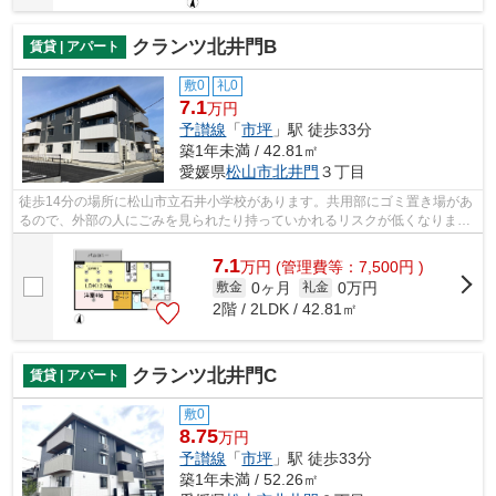
クランツ北井門B
賃貸 | アパート
敷0
礼0
7.1
万円
予讃線
「
市坪
」駅 徒歩33分
築1年未満 / 42.81㎡
愛媛県
松山市
北井門
３丁目
徒歩14分の場所に松山市立石井小学校があります。共用部にゴミ置き場があ
るので、外部の人にごみを見られたり持っていかれるリスクが低くなりま
す。こちらの物件では初期費用をカード...
7.1
万
円
(管理費等：7,500円 )
0ヶ月
0万円
敷金
礼金
2階 / 2LDK / 42.81㎡
クランツ北井門C
賃貸 | アパート
敷0
8.75
万円
予讃線
「
市坪
」駅 徒歩33分
築1年未満 / 52.26㎡