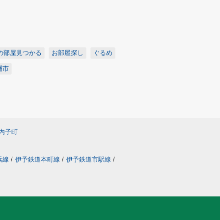
の部屋見つかる
お部屋探し
ぐるめ
洲市
内子町
浜線
/
伊予鉄道本町線
/
伊予鉄道市駅線
/