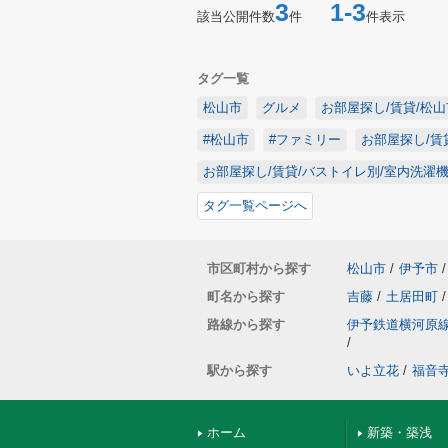
3
1-3
該当公開件数
件
件表示
タグ一覧
松山市
グルメ
お部屋探し/賃貸/松山
#松山市
#ファミリー
お部屋探し/賃
お部屋探し/賃貸/バストイレ別/室内洗濯
タグ一覧ページへ
市区町村から探す
松山市
/
伊予市
/
町名から探す
吉藤
/
土居田町
/
路線から探す
伊予鉄道横河原
/
駅から探す
いよ立花
/
福音
ホーム
新築・築浅