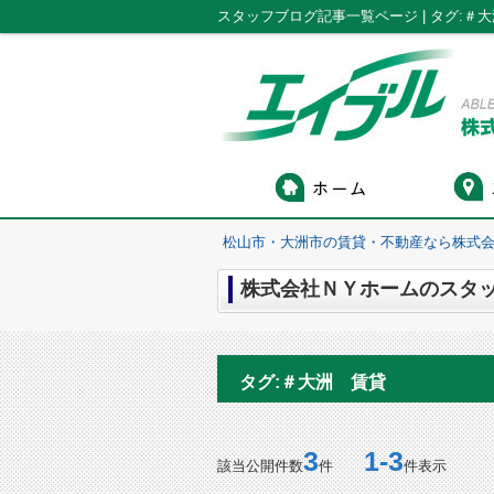
松山市・大洲市の賃貸・不動産なら株式会
株式会社ＮＹホームのスタッ
タグ:＃大洲 賃貸
3
1-3
該当公開件数
件
件表示