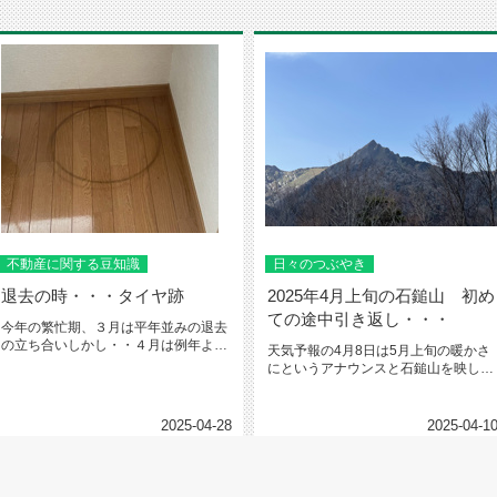
不動産に関する豆知識
日々のつぶやき
退去の時・・・タイヤ跡
2025年4月上旬の石鎚山 初め
ての途中引き返し・・・
今年の繁忙期、３月は平年並みの退去
の立ち合いしかし・・４月は例年より
天気予報の4月8日は5月上旬の暖かさ
も多いなと感じます退去の立ち合い...
にというアナウンスと石鎚山を映して
いるライブカメラの映像から雪が...
2025-04-28
2025-04-1