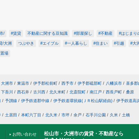
市/
#賃貸
不動産に関する豆知識
#部屋探し
#不動産
#はじまり
貸/大洲
つぶやき
#エイブル
#一人暮らし
#住まい
#引越
#大
機置場
大洲市
/
東温市
/
伊予郡松前町
/
西予市
/
伊予郡砥部町
/
八幡浜市
/
喜多郡
下吾川
/
西石井
/
古川西
/
北久米町
/
北斎院町
/
南江戸
/
西長戸町
/
桑原
線
/
予讃線
/
伊予鉄道郡中線
/
伊予鉄道環状線(ＪＲ松山駅経由)
/
伊予鉄道高
寺
/
土居田
/
本町六丁目
/
北久米
/
市坪
/
余戸
/
石手川公園
/
久米
/
土橋
松山市・大洲市の賃貸・不動産なら
お問い合わせ