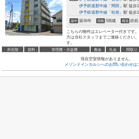
伊予鉄道郡中線
「
岡田
」駅 徒歩1
伊予鉄道郡中線
「
松前
」駅 徒歩1
築36年
5階建
鉄筋
築年
階数
構造
こちらの物件はエレベーター付きです。
方は当社スタッフまでご連絡ください。
す。
所在階
賃料
管理費・共益費
敷金
礼金
間取り
現在空室情報がありません。
メゾンドインカルシへのお問い合わせは