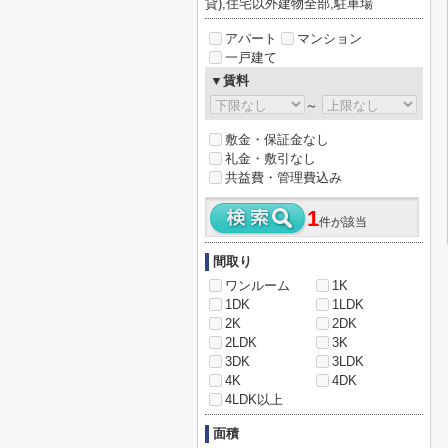
貸),住宅以外建物全部,駐車場
アパート
マンション
一戸建て
▼賃料
～
敷金・保証金なし
礼金・敷引なし
共益費・管理費込み
1
件が該当
間取り
ワンルーム
1K
1DK
1LDK
2K
2DK
2LDK
3K
3DK
3LDK
4K
4DK
4LDK以上
面積