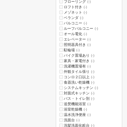
フローリング
(-)
ロフト付き
(-)
メゾネット
(-)
ベランダ
(-)
バルコニー
(-)
ルーフバルコニー
(-)
オール電化
(-)
エレベーター
(-)
照明器具付き
(-)
駐輪場
(-)
バイク置場あり
(-)
家具・家電付き
(-)
洗濯機置場有
(-)
外観タイル張り
(-)
コンロ２口以上
(-)
食器洗い乾燥機
(-)
システムキッチン
(-)
対面式キッチン
(-)
バス・トイレ別
(-)
追焚機能浴室
(-)
浴室乾燥機
(-)
温水洗浄便座
(-)
洗面台
(-)
洗髪洗面化粧台
(-)