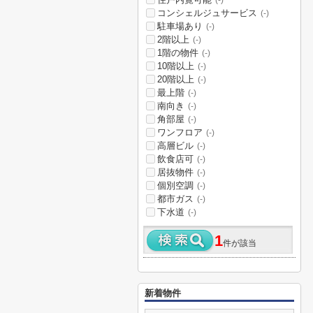
(-)
コンシェルジュサービス
(-)
駐車場あり
(-)
2階以上
(-)
1階の物件
(-)
10階以上
(-)
20階以上
(-)
最上階
(-)
南向き
(-)
角部屋
(-)
ワンフロア
(-)
高層ビル
(-)
飲食店可
(-)
居抜物件
(-)
個別空調
(-)
都市ガス
(-)
下水道
(-)
1
件が該当
新着物件