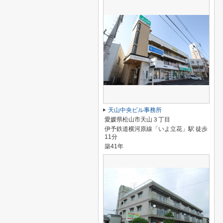
天山中央ビル事務所
愛媛県松山市天山３丁目
伊予鉄道横河原線「いよ立花」駅 徒歩
11分
築41年