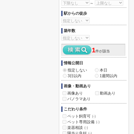
～
駅からの徒歩
築年数
1
件が該当
情報公開日
指定しない
本日
3日以内
1週間以内
画像・動画あり
画像あり
動画あり
パノラマあり
こだわり条件
ペット飼育可
(-)
ペット専用設備
(-)
楽器相談
(-)
陽当り良好
(-)