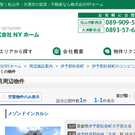
一覧｜松山市・大洲市の賃貸・不動産なら株式会社NYホーム
社NYホーム
>
周辺施設案内
>
伊予郡松前町
>
伊予郡松前町のコンビニ
近くの物件
店周辺物件
並び順：
空室物件のみ表示
1
1-1
該当公開件数
件
件表示
メゾンドインカルシ
愛媛県
伊予郡松前町
大字西古泉
住所
交通
伊予鉄道郡中線
「
古泉
」駅 徒歩1