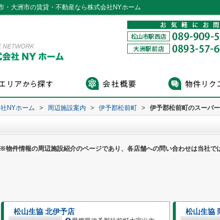
市・大洲市の賃貸・不動産なら株式会社NYホーム
社NYホーム
>
周辺施設案内
>
伊予郡松前町
>
伊予郡松前町のスーパー
※物件情報の周辺施設紹介のページであり、各店舗への問い合わせは当社で
松山生協 北伊予店
松山生協 