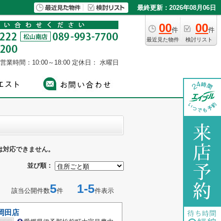
最終更新：2026年08月06日
00
00
件
件
最近見た物件
検討リスト
営業時間：10:00～18:00
定休日： 水曜日
は対応できません。
並び順：
5
1-5
該当公開件数
件
件表示
岡田店