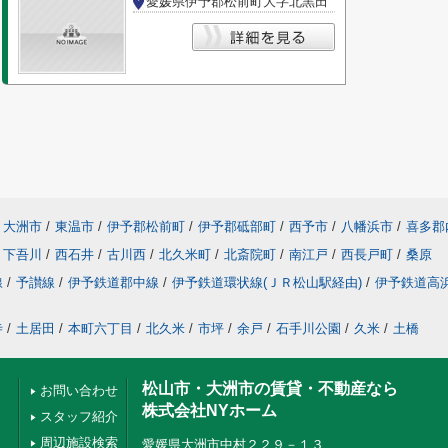
愛媛県伊予郡松前町大字北黒田
大洲市
/
東温市
/
伊予郡松前町
/
伊予郡砥部町
/
西予市
/
八幡浜市
/
喜多郡
下吾川
/
西石井
/
古川西
/
北久米町
/
北斎院町
/
南江戸
/
西長戸町
/
桑原
線
/
予讃線
/
伊予鉄道郡中線
/
伊予鉄道環状線(ＪＲ松山駅経由)
/
伊予鉄道高
寺
/
土居田
/
本町六丁目
/
北久米
/
市坪
/
余戸
/
石手川公園
/
久米
/
土橋
松山市・大洲市の賃貸・不動産なら
お問い合わせ
株式会社NYホーム
スタッフ紹介
周辺施設検索
愛媛県大洲市中村２２９－１３