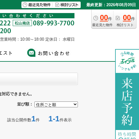
最終更新：2026年08月09日
00
00
件
件
最近見た物件
検討リスト
営業時間：10:00～18:00
定休日： 水曜日
は対応できません。
並び順：
1
1-1
該当公開件数
件
件表示