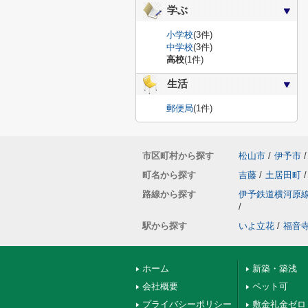
学ぶ
小学校
(3件)
中学校
(3件)
高校
(1件)
生活
郵便局
(1件)
市区町村から探す
松山市
/
伊予市
/
町名から探す
吉藤
/
土居田町
/
路線から探す
伊予鉄道横河原
/
駅から探す
いよ立花
/
福音
ホーム
新築・築浅
会社概要
ペット可
プライバシーポリシー
敷金礼金ゼロ