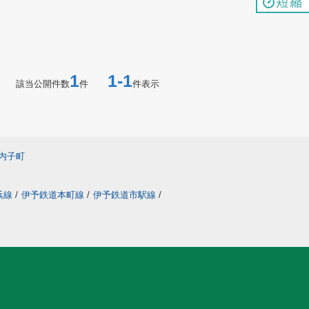
1
1-1
該当公開件数
件
件表示
内子町
浜線
/
伊予鉄道本町線
/
伊予鉄道市駅線
/