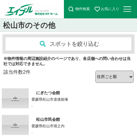
物件検索
お気に入り
松山市のその他
スポットを絞り込む
※物件情報の周辺施設紹介のページであり、各店舗への問い合わせは当
社では対応できません。
該当件数
2
件
にぎたつ会館
愛媛県松山市道後姫塚
-
松山市民会館
愛媛県松山市堀之内
-