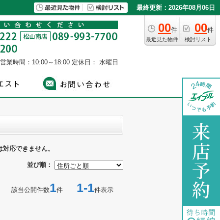
最終更新：2026年08月06日
00
00
件
件
最近見た物件
検討リスト
営業時間：10:00～18:00
定休日： 水曜日
は対応できません。
並び順：
1
1-1
該当公開件数
件
件表示