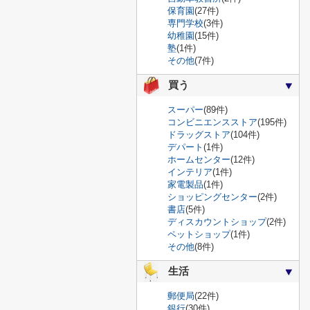
保育園
(27件)
専門学校
(3件)
幼稚園
(15件)
塾
(1件)
その他
(7件)
買う
スーパー
(89件)
コンビニエンスストア
(195件)
ドラッグストア
(104件)
デパート
(1件)
ホームセンター
(12件)
インテリア
(1件)
家電製品
(1件)
ショッピングセンター
(2件)
書店
(5件)
ディスカウントショップ
(2件)
ペットショップ
(1件)
その他
(8件)
生活
郵便局
(22件)
銀行
(30件)