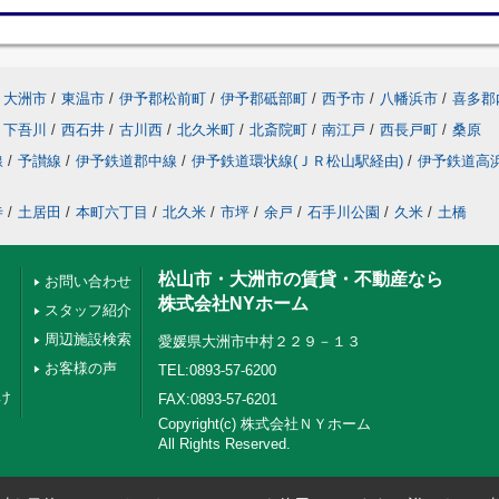
大洲市
/
東温市
/
伊予郡松前町
/
伊予郡砥部町
/
西予市
/
八幡浜市
/
喜多郡
下吾川
/
西石井
/
古川西
/
北久米町
/
北斎院町
/
南江戸
/
西長戸町
/
桑原
線
/
予讃線
/
伊予鉄道郡中線
/
伊予鉄道環状線(ＪＲ松山駅経由)
/
伊予鉄道高
寺
/
土居田
/
本町六丁目
/
北久米
/
市坪
/
余戸
/
石手川公園
/
久米
/
土橋
松山市・大洲市の賃貸・不動産なら
お問い合わせ
株式会社NYホーム
スタッフ紹介
周辺施設検索
愛媛県大洲市中村２２９－１３
お客様の声
TEL:0893-57-6200
け
FAX:0893-57-6201
Copyright(c) 株式会社ＮＹホーム
All Rights Reserved.