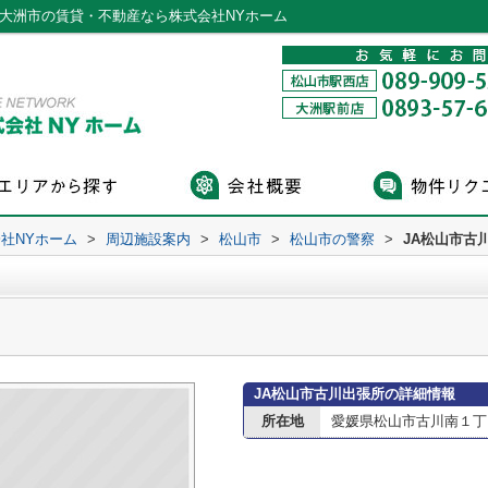
・大洲市の賃貸・不動産なら株式会社NYホーム
社NYホーム
>
周辺施設案内
>
松山市
>
松山市の警察
>
JA松山市古
JA松山市古川出張所の詳細情報
所在地
愛媛県松山市古川南１丁目1