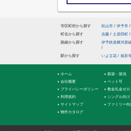
市区町村から探す
松山市
/
伊予市
/
町名から探す
吉藤
/
土居田町
/
路線から探す
伊予鉄道横河原
/
駅から探す
いよ立花
/
福音
ホーム
新築・築浅
会社概要
ペット可
プライバシーポリシー
敷金礼金ゼロ
利用規約
シングル向け
サイトマップ
ファミリー向
物件カタログ