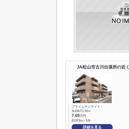
JA松山市古川出張所の近
ブライムサンライト・
3LDK/71.50㎡
7.65
万円
約353m／5分
詳細を見る