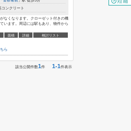
「
警察署前
」駅 徒歩5分
筋コンクリート
がなくなります。クローゼット付きの機
ています。周辺には駅もあり、物件から
面積
詳細
検討リスト
ちら
1
1-1
該当公開件数
件
件表示