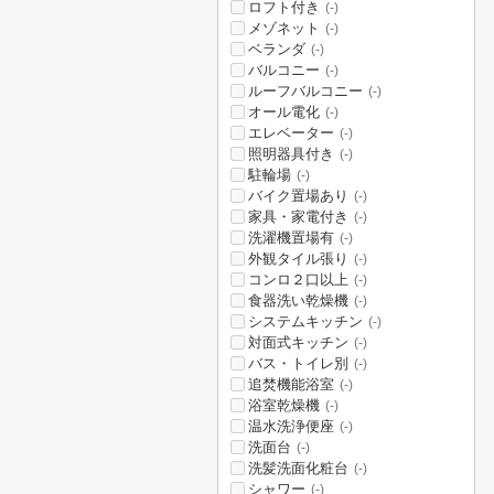
ロフト付き
(-)
メゾネット
(-)
ベランダ
(-)
バルコニー
(-)
ルーフバルコニー
(-)
オール電化
(-)
エレベーター
(-)
照明器具付き
(-)
駐輪場
(-)
バイク置場あり
(-)
家具・家電付き
(-)
洗濯機置場有
(-)
外観タイル張り
(-)
コンロ２口以上
(-)
食器洗い乾燥機
(-)
システムキッチン
(-)
対面式キッチン
(-)
バス・トイレ別
(-)
追焚機能浴室
(-)
浴室乾燥機
(-)
温水洗浄便座
(-)
洗面台
(-)
洗髪洗面化粧台
(-)
シャワー
(-)