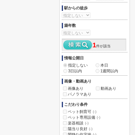
駅からの徒歩
築年数
1
件が該当
情報公開日
指定しない
本日
3日以内
1週間以内
画像・動画あり
画像あり
動画あり
パノラマあり
こだわり条件
ペット飼育可
(-)
ペット専用設備
(-)
楽器相談
(-)
陽当り良好
(-)
閑静な住宅地
(-)