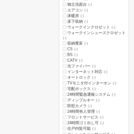
独立洗面台
(-)
エアコン
(-)
床暖房
(-)
床下収納
(-)
ウォークインクロゼット
(-)
ウォークインシューズクロゼット
(-)
収納豊富
(-)
CS
(-)
BS
(-)
CATV
(-)
光ファイバー
(-)
インターネット対応
(-)
オートロック
(-)
TVモニタ付インターホン
(-)
宅配ボックス
(-)
24時間緊急通報システム
(-)
ディンプルキー
(-)
防犯カメラ
(-)
24時間有人管理
(-)
フロントサービス
(-)
24時間ゴミ出し可
(-)
住戸内覧可能
(-)