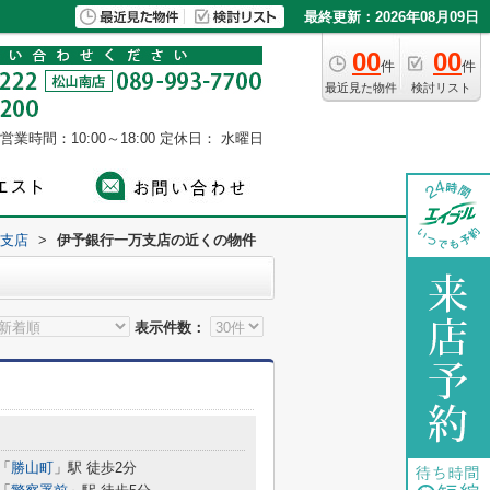
最終更新：2026年08月09日
00
00
件
件
最近見た物件
検討リスト
営業時間：10:00～18:00
定休日： 水曜日
支店
>
伊予銀行一万支店の近くの物件
表示件数：
「
勝山町
」駅 徒歩2分