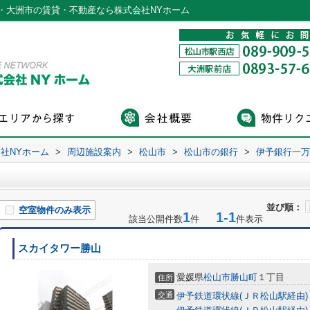
・大洲市の賃貸・不動産なら株式会社NYホーム
社NYホーム
>
周辺施設案内
>
松山市
>
松山市の銀行
>
伊予銀行一万
並び順：
空室物件のみ表示
1
1-1
該当公開件数
件
件表示
スカイタワー勝山
愛媛県
松山市
勝山町
１丁目
住所
交通
伊予鉄道環状線(ＪＲ松山駅経由)