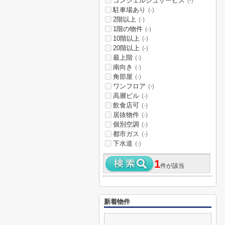
コンシェルジュサービス
(-)
駐車場あり
(-)
2階以上
(-)
1階の物件
(-)
10階以上
(-)
20階以上
(-)
最上階
(-)
南向き
(-)
角部屋
(-)
ワンフロア
(-)
高層ビル
(-)
飲食店可
(-)
居抜物件
(-)
個別空調
(-)
都市ガス
(-)
下水道
(-)
1
件が該当
新着物件