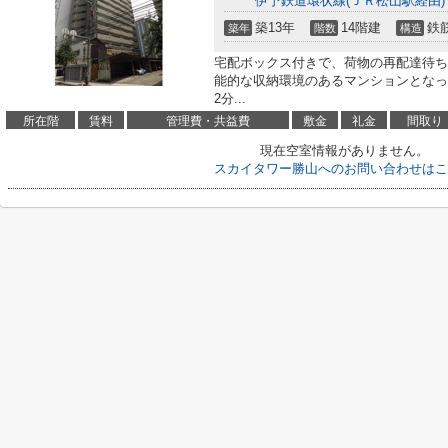
伊予鉄道環状線(ＪＲ松山駅経由)
築13年
14階建
鉄
築年
階数
構造
宅配ボックス付きで、荷物の再配達待ち
能的な収納環境のあるマンションとなっ
2分...
所在階
賃料
管理費・共益費
敷金
礼金
間取り
現在空室情報がありません。
スカイタワー勝山へのお問い合わせはこ