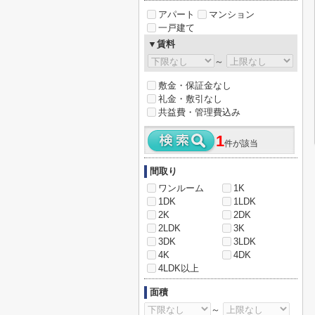
アパート
マンション
一戸建て
▼賃料
～
敷金・保証金なし
礼金・敷引なし
共益費・管理費込み
1
件が該当
間取り
ワンルーム
1K
1DK
1LDK
2K
2DK
2LDK
3K
3DK
3LDK
4K
4DK
4LDK以上
面積
～